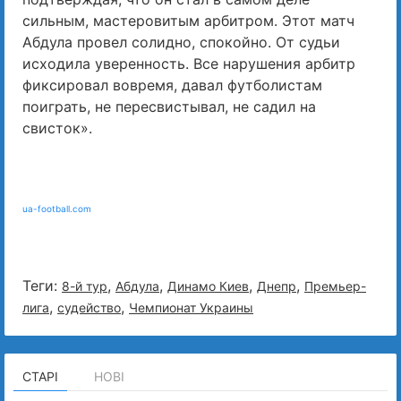
сильным, мастеровитым арбитром. Этот матч
Абдула провел солидно, спокойно. От судьи
исходила уверенность. Все нарушения арбитр
фиксировал вовремя, давал футболистам
поиграть, не пересвистывал, не садил на
свисток».
ua-football.com
Теги:
,
,
,
,
8-й тур
Абдула
Динамо Киев
Днепр
Премьер-
,
,
лига
судейство
Чемпионат Украины
СТАРІ
НОВІ