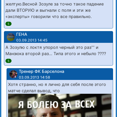
желтую.Весной Зозуле за точно такое падение
дали ВТОРУЮ и выгнали с поля и эти же
«эксперты» говорили что все правильно.
5
ГЕНА
03.09.2013 14:45
А Зозулю с локтя упорол черный это раз''' и
Манзюка второй раз… Типа этого и небыло ????
5
Тренер ФК Барселона
03.09.2013 14:58
Хотя странно, но я лично для себя после этого
матче сделал вывод, что