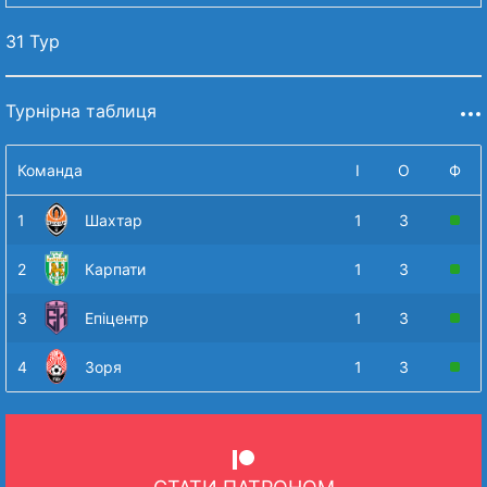
31 Тур
Турнірна таблиця
Команда
І
О
Ф
1
Шахтар
1
3
2
Карпати
1
3
3
Епіцентр
1
3
4
Зоря
1
3