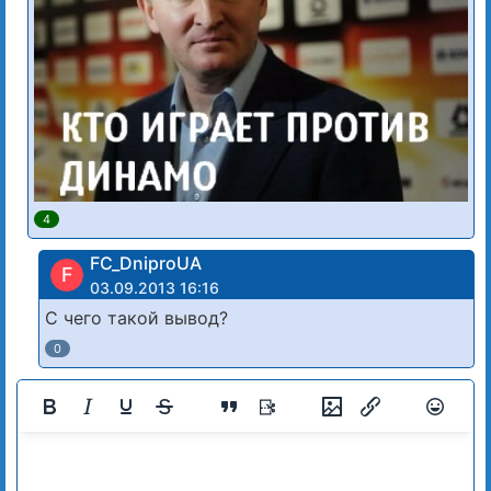
4
FC_DniproUA
F
03.09.2013 16:16
С чего такой вывод?
0