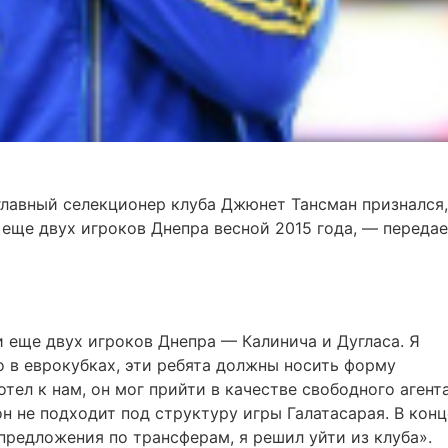
лавный селекционер клуба Джюнет Тансман признался,
 еще двух игроков Днепра весной 2015 года, — переда
и еще двух игроков Днепра — Калинича и Дугласа. Я
о в еврокубках, эти ребята должны носить форму
тел к нам, он мог прийти в качестве свободного агента
он не подходит под структуру игры Галатасарая. В конц
предложения по трансферам, я решил уйти из клуба».