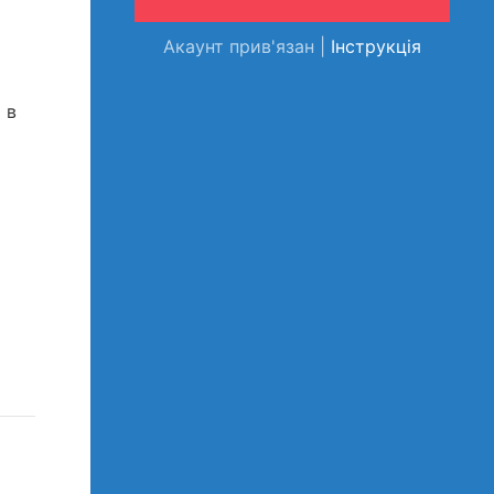
Акаунт прив'язан |
Інструкція
 в