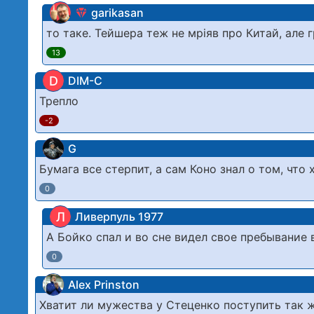
garikasan
то таке. Тейшера теж не мріяв про Китай, але г
13
D
DIM-C
Трепло
-2
G
Бумага все стерпит, а сам Коно знал о том, что 
0
Л
Ливерпуль 1977
А Бойко спал и во сне видел свое пребывание 
0
Alex Prinston
Хватит ли мужества у Стеценко поступить так 