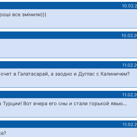
10.02.
роші все змінили)))
10.02.
11.02.
хочет в Галатасарай, а заодно и Дуглас с Калиничем?
11.02.
в Турции! Вот вчера его сны и стали горькой явью…
11.02.
же?