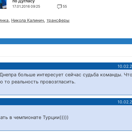
по Дугласу
17.01.2016 09:25
55
,
,
янка
Никола Калинич
трансферы
10.02.
 Днепра больше интересует сейчас судьба команды. Чт
ю то реальность провозгласить.
10.02.
ать в чемпионате Турции)))))