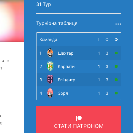
31 Тур
Турнірна таблиця
Команда
І
О
Ф
1
Шахтар
1
3
 что
2
Карпати
1
3
ет
3
Епіцентр
1
3
4
Зоря
1
3
.
е
СТАТИ ПАТРОНОМ