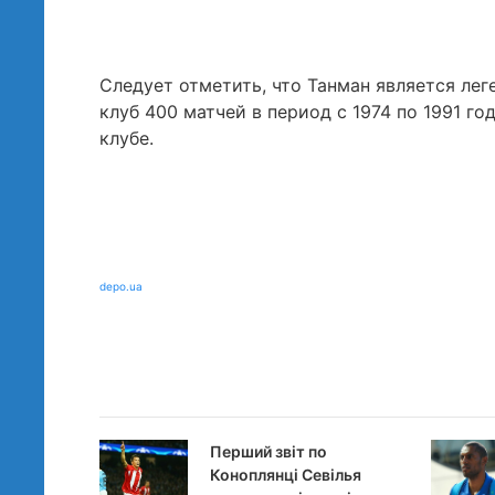
Следует отметить, что Танман является лег
клуб 400 матчей в период с 1974 по 1991 г
клубе.
depo.ua
Перший звіт по
Коноплянці Севілья