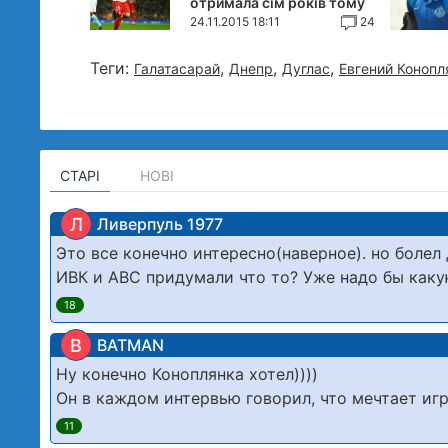
отримала сім років тому
24.11.2015 18:11
24
Теги:
,
,
,
Галатасарай
Днепр
Дуглас
Евгений Конопл
СТАРІ
НОВІ
Л
Ливерпуль 1977
Это все конечно интересно(наверное). но болел
ИВК и АВС придумали что то? Уже надо бы каку
18
B
BATMAN
Ну конечно Коноплянка хотел))))
Он в каждом интервью говорил, что мечтает игр
11