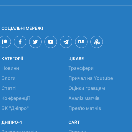
СОЦІАЛЬНІ МЕРЕЖІ
КАТЕГОРІЇ
ЦІКАВЕ
Новини
Трансфери
Блоги
Причал на Youtube
Статті
Оцінки гравцям
Конференції
Аналіз матчів
БК "Дніпро"
Прев'ю матчів
ДНІПРО-1
САЙТ
Розклад матчів
Причал