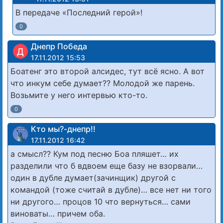
В передаче «Последний герой»!
0
Днепр Победа
Д
17.11.2012 15:53
Боатенг это второй алсидес, тут всё ясно. А вот
что инкум себе думает?? Молодой же парень.
Возьмите у него интервью кто-то.
0
Кто мы?-днепр!!
17.11.2012 16:42
а смысл?? Кум под песню Боа пляшет… их
разделили что б вдвоем еще базу не взорвали…
один в дубле думает(зачинщик) другой с
командой (тоже считай в дубле)… все нет ни того
ни другого… процов 10 что вернуться… сами
виноваты… причем оба.