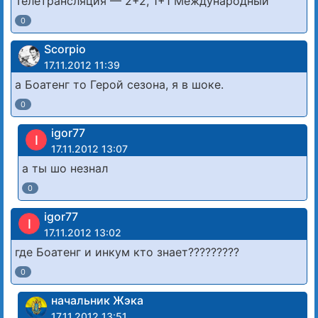
Телетрансляция — 2+2, 1+1 Международный
0
Scorpio
17.11.2012 11:39
а Боатенг то Герой сезона, я в шоке.
0
igor77
I
17.11.2012 13:07
a ты шо незнал
0
igor77
I
17.11.2012 13:02
где Боатенг и инкум кто знает?????????
0
начальник Жэка
17.11.2012 13:51