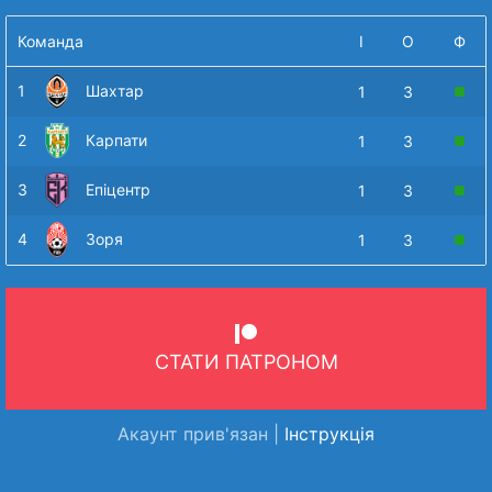
Команда
І
О
Ф
1
Шахтар
1
3
2
Карпати
1
3
3
Епіцентр
1
3
4
Зоря
1
3
СТАТИ ПАТРОНОМ
Акаунт прив'язан |
Інструкція