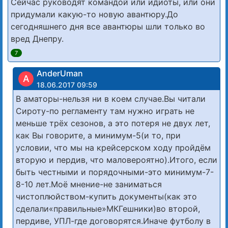
Сейчас руководят командой или идиоты, или они
придумали какую-то новую авантюру.До
сегодняшнего дня все авантюры шли только во
вред Днепру.
7
AnderUman
A
18.06.2017 09:59
В аматоры-нельзя ни в коем случае.Вы читали
Сироту-по регламенту там нужно играть не
меньше трёх сезонов, а это потеря не двух лет,
как Вы говорите, а минимум-5(и то, при
условии, что мы на крейсерском ходу пройдём
вторую и пердив, что маловероятно).Итого, если
быть честными и порядочными-это минимум-7-
8-10 лет.Моё мнение-не заниматься
чистоплюйством-купить документы(как это
сделали«правильные»МКГешники)во второй,
пердиве, УПЛ-где договорятся.Иначе футболу в