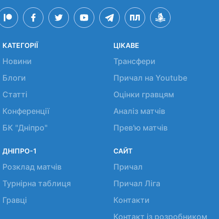
КАТЕГОРІЇ
ЦІКАВЕ
Новини
Трансфери
Блоги
Причал на Youtube
Статті
Оцінки гравцям
Конференції
Аналіз матчів
БК "Дніпро"
Прев'ю матчів
ДНІПРО-1
САЙТ
Розклад матчів
Причал
Турнірна таблиця
Причал Ліга
Гравці
Контакти
Контакт із розробником