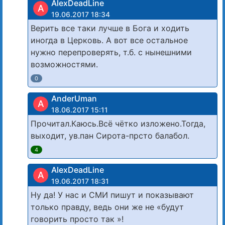
AlexDeadLine
A
19.06.2017 18:34
Верить все таки лучше в Бога и ходить
иногда в Церковь. А вот все остальное
нужно перепроверять, т.б. с нынешними
возможностями.
0
AnderUman
A
18.06.2017 15:11
Прочитал.Каюсь.Всё чётко изложено.Тогда,
выходит, ув.пан Сирота-прсто балабол.
4
AlexDeadLine
A
19.06.2017 18:31
Ну да! У нас и СМИ пишут и показывают
только правду, ведь они же не «будут
говорить просто так »!