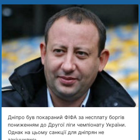
Дніпро був покараний ФІФА за несплату боргів
пониженням до Другої ліги чемпіонату України.
Однак на цьому санкції для дніпрян не
закінчились.