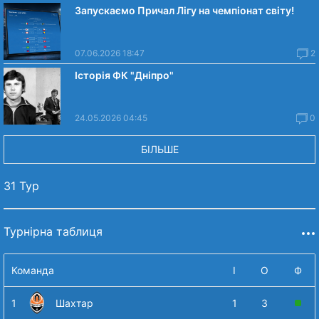
Запускаємо Причал Лігу на чемпіонат світу!
07.06.2026 18:47
2
Історія ФК "Дніпро"
24.05.2026 04:45
0
БІЛЬШЕ
31 Тур
Турнірна таблиця
Команда
І
О
Ф
1
Шахтар
1
3