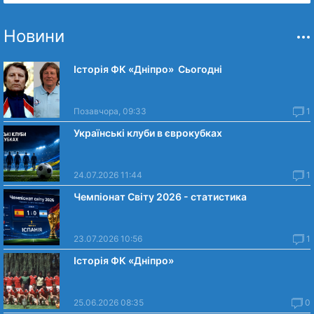
Новини
Історія ФК «Дніпро» Сьогодні
Позавчора, 09:33
1
Українські клуби в єврокубках
24.07.2026 11:44
1
Чемпіонат Світу 2026 - статистика
23.07.2026 10:56
1
Історія ФК «Дніпро»
25.06.2026 08:35
0