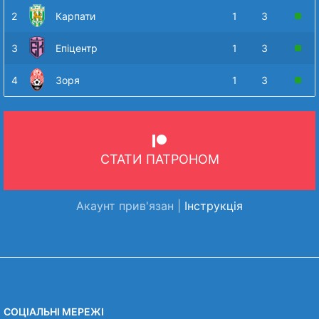
2
Карпати
1
3
3
Епіцентр
1
3
4
Зоря
1
3
СТАТИ ПАТРОНОМ
Акаунт прив'язан |
Інструкція
СОЦІАЛЬНІ МЕРЕЖІ