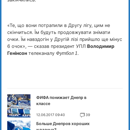
«Те, що вони потрапили в Другу лігу, цим не
скінчиться. Їм будуть продовжувати знімати
очки. Їм навздогін у Другій лізі прийшло ще мінус
6 очок», — сказав президент УПЛ
Володимир
Генінсон
телеканалу
.
Футбол 1
ФИФА понижает Днепр в
классе
12.06.2017 09:40
39
Больше Днепров хороших
и разных?