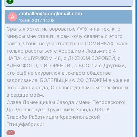
2
amballeo@googlemail.com
A
18.06.2017 14:08
Срать я хотел на вороватые ФФУ и на тех, кто
минусы мне ставит, я сам хочу свалить с этого
сайта, чтобы не участвовать на ПОМИНКАХ, жаль
только расстаться с Хорошими Людьми: с 4
НАПА, с ШУРИКОМ-48, с ДЖЕКОМ ВОРОБЕЙ, с
АЛЕКСФОТО, с ИГОРЕНТИ,, с БООС и с Другими,
кто ещё не скурвился в лживом обществе
задолизания. БОЛЕЛЬЩИКА СО СТАЖЕМ я уже не
потеряю никогда, Он навсегда в моём телефоне и
в сердце моём.
Слава Доменщикам Завода имени Петровского!
Да Здравствует Труженики Завода ДЗТО!
Спасибо Работницам Краснопольской
Птицефабрики!
-9