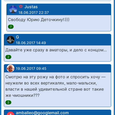
Justas
18.06.2017 22:37
Свободу Юрию Деточкину!:)))
7
G
18.06.2017 14:49
Давайте уже сразу в аматоры, и дело с концом…
2
19.06.2017 09:45
Смотрю на эту рожу на фото и спросить хочу —
неужели во всех вертикалях, мало-мальски,
власти в нашей удивительной стране вот такие
же чмошники???
2
amballeo@googlemail.com