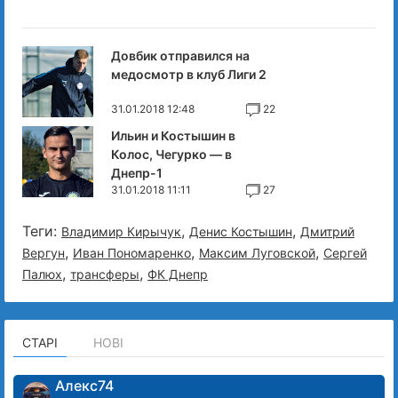
Довбик отправился на
медосмотр в клуб Лиги 2
31.01.2018 12:48
22
Ильин и Костышин в
Колос, Чегурко — в
Днепр-1
31.01.2018 11:11
27
Теги:
,
,
Владимир Кирычук
Денис Костышин
Дмитрий
,
,
,
Вергун
Иван Пономаренко
Максим Луговской
Сергей
,
,
Палюх
трансферы
ФК Днепр
СТАРІ
НОВІ
Алекс74