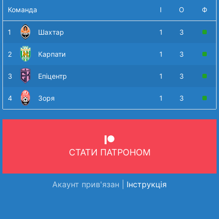
Команда
І
О
Ф
1
Шахтар
1
3
2
Карпати
1
3
3
Епіцентр
1
3
4
Зоря
1
3
СТАТИ ПАТРОНОМ
Акаунт прив'язан |
Інструкція