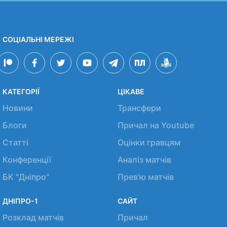
СОЦІАЛЬНІ МЕРЕЖІ
КАТЕГОРІЇ
ЦІКАВЕ
Новини
Трансфери
Блоги
Причал на Youtube
Статті
Оцінки гравцям
Конференції
Аналіз матчів
БК "Дніпро"
Прев'ю матчів
ДНІПРО-1
САЙТ
Розклад матчів
Причал