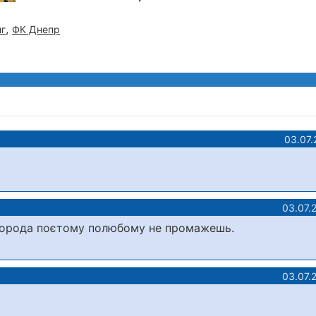
,
г
ФК Днепр
03.07.
03.07.
 города поєтому полюбому не промажешь.
03.07.