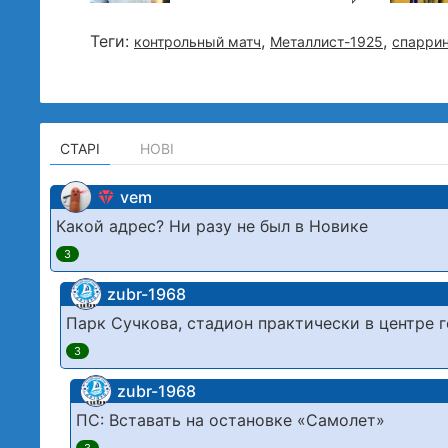
Теги:
,
,
контрольный матч
Металлист-1925
спаррин
СТАРІ
НОВІ
vem
Какой адрес? Ни разу не был в Новике
3
zubr-1968
Парк Сучкова, стадион практически в центре
3
zubr-1968
ПС: Вставать на остановке «Самолет»