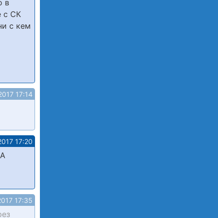
о в
 с СК
ни с кем
2017 17:14
2017 17:20
.А
2017 17:35
рез