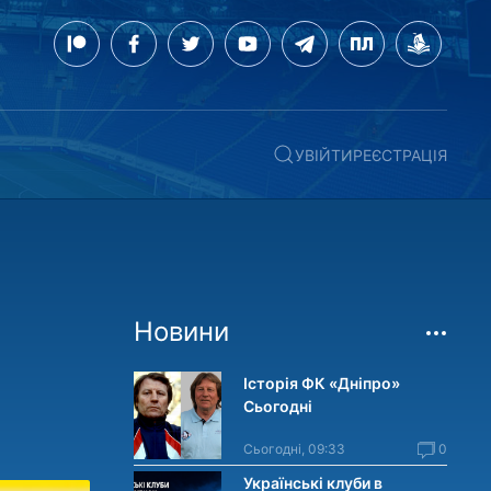
УВІЙТИ
РЕЄСТРАЦІЯ
Новини
Історія ФК «Дніпро»
Сьогодні
Сьогодні, 09:33
0
Українські клуби в