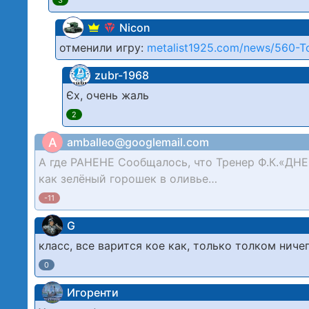
3
Nicon
отменили игру:
metalist1925.com/news/560-Tov
zubr-1968
Єх, очень жаль
2
A
amballeo@googlemail.com
А где РАНЕНЕ Сообщалось, что Тренер Ф.К.«ДН
как зелёный горошек в оливье…
-11
G
класс, все варится кое как, только толком ниче
0
Игоренти