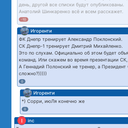
день, другой все списки будут опубликованы.
Анатолий Шинкаренко всё и всем расскажет.
-10
Игоренти
ФК Днепр тренирует Александр Поклонский.
СК Днепр-1 тренирует Дмитрий Михайленко.
Это по слухам. Официально об этом будет объя
команд. Или скажем во время презентации СК, 
А Геннадий Полонский не тренер, а Президент
сложно?)))))
0
Игоренти
*) Сорри, июЛя конечно же
0
I
inc