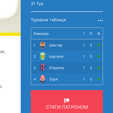
31 Тур
Турнірна таблиця
Команда
І
О
Ф
1
Шахтар
1
3
ок,
2
Карпати
1
3
3
Епіцентр
1
3
4
Зоря
1
3
р.
СТАТИ ПАТРОНОМ