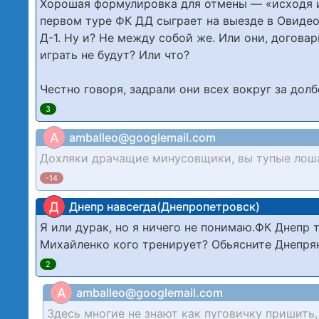
Хорошая формулировка для отмены — «исходя из
первом туре ФК ДД сыграет на выезде в Овидео
Д-1. Ну и? Не между собой же. Или они, договар
играть не будут? Или что?
Честно говоря, задрали они всех вокруг за дол
3
A
amballeo@googlemail.com
Дохляки драчащие минусовщики, вы тупые лош
-14
Д
Днепр навсегда(Днепропетровск)
Я или дурак, но я ничего не понимаю.ФК Днепр
Михайленко кого тренирует? Обьясните Днепря
2
A
amballeo@googlemail.com
Здесь многие не знают как пуговичку пришить,