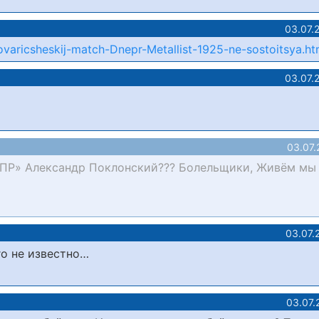
03.07.
aricsheskij-match-Dnepr-Metallist-1925-ne-sostoitsya.ht
03.07.
03.07.
ЕПР» Александр Поклонский??? Болельщики, Живём мы 
03.07.
го не известно…
03.07.