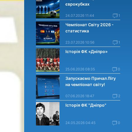
єврокубках
24.07.2026 11:44
1
Чемпіонат Світу 2026 -
статистика
23.07.2026 10:56
1
Історія ФК «Дніпро»
25.06.2026 08:35
0
Запускаємо Причал Лігу
на чемпіонат світу!
07.06.2026 18:47
2
Історія ФК "Дніпро"
24.05.2026 04:45
0