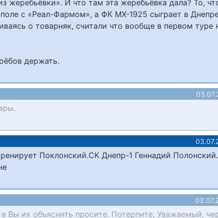
 жеребьёвки». И что там эта жеребьёвка дала? То, чт
поле с «Реал-Фармом», а ФК МХ-1925 сыграет в Днепре
иваясь о товарняк, считали что вообще в первом туре 
боёбов держать.
03.07.
ары.
03.07.
 тренирует Поклонский.СК Днепр-1 Геннадий Полонский
не
03.07.
 а Вы их объяснить просите. Потерпите, Уважаемый, че