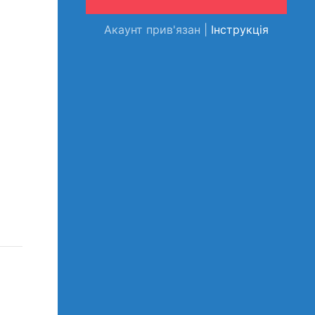
Акаунт прив'язан |
Інструкція