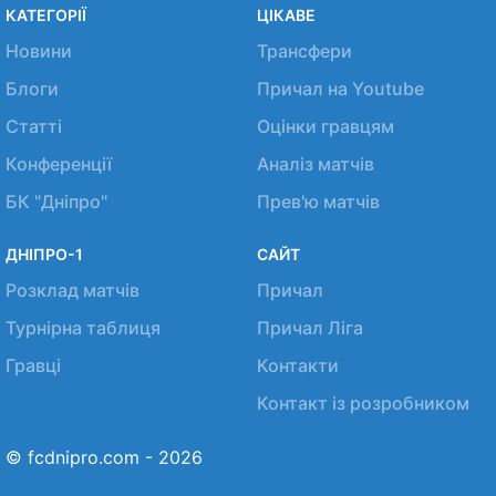
КАТЕГОРІЇ
ЦІКАВЕ
Новини
Трансфери
Блоги
Причал на Youtube
Статті
Оцінки гравцям
Конференції
Аналіз матчів
БК "Дніпро"
Прев'ю матчів
ДНІПРО-1
САЙТ
Розклад матчів
Причал
Турнірна таблиця
Причал Ліга
Гравці
Контакти
Контакт із розробником
© fcdnipro.com - 2026