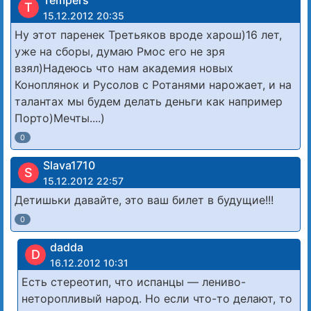
Tempers
T
15.12.2012 20:35
Ну этот паренек Третьяков вроде харош)16 лет,
уже на сборы, думаю Рмос его не зря
взял)Надеюсь что нам академия новых
Коноплянок и Русолов с Ротанями нарожает, и на
талантах мы будем делать деньги как например
Порто)Мечты....)
0
Slava1710
S
15.12.2012 22:57
Детишьки давайте, это ваш билет в будущие!!!
0
dadda
D
16.12.2012 10:31
Есть стереотип, что испанцы — лениво-
неторопливый народ. Но если что-то делают, то