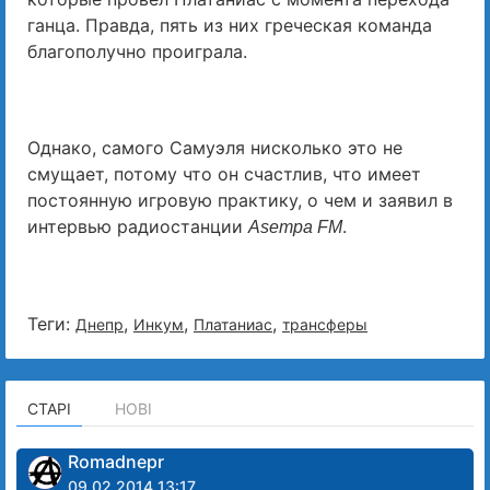
ганца. Правда, пять из них греческая команда
благополучно проиграла.
Однако, самого Самуэля нисколько это не
смущает, потому что он счастлив, что имеет
постоянную игровую практику, о чем и заявил в
интервью радиостанции
.
Asempa FM
Теги:
,
,
,
Днепр
Инкум
Платаниас
трансферы
СТАРІ
НОВІ
Romadnepr
09.02.2014 13:17