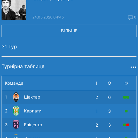
24.05.2026 04:45
0
БІЛЬШЕ
31 Тур
Турнірна таблиця
Команда
І
О
Ф
1
Шахтар
2
6
2
Карпати
1
3
3
Епіцентр
2
3