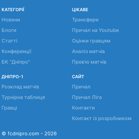
КАТЕГОРІЇ
ЦІКАВЕ
Новини
Трансфери
Блоги
Причал на Youtube
Статті
Оцінки гравцям
Конференції
Аналіз матчів
БК "Дніпро"
Прев'ю матчів
ДНІПРО-1
САЙТ
Розклад матчів
Причал
Турнірна таблиця
Причал Ліга
Гравці
Контакти
Контакт із розробником
© fcdnipro.com - 2026