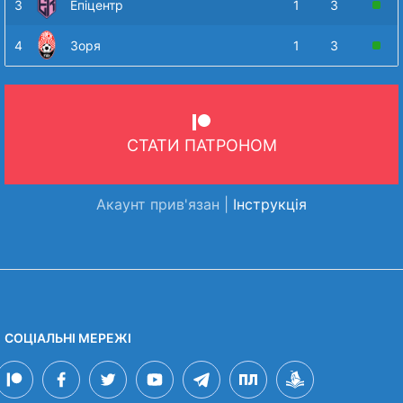
3
Епіцентр
1
3
4
Зоря
1
3
СТАТИ ПАТРОНОМ
Акаунт прив'язан |
Інструкція
СОЦІАЛЬНІ МЕРЕЖІ