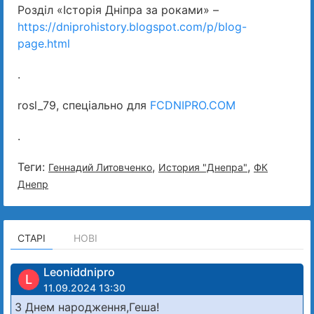
Розділ «Історія Дніпра за роками» –
https://dniprohistory.blogspot.com/p/blog-
page.html
.
rosl_79, спеціально для
FCDNIPRO.COM
.
Теги:
,
,
Геннадий Литовченко
История "Днепра"
ФК
Днепр
СТАРІ
НОВІ
Leoniddnipro
L
11.09.2024 13:30
З Днем народження,Геша!