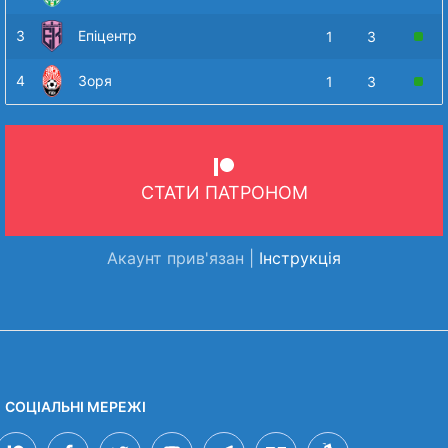
3
Епіцентр
1
3
4
Зоря
1
3
СТАТИ ПАТРОНОМ
Акаунт прив'язан |
Інструкція
СОЦІАЛЬНІ МЕРЕЖІ