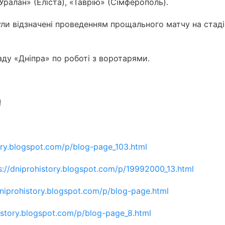
Уралан» (Еліста), «Таврію» (Сімферополь).
 були відзначені проведенням прощального матчу на стаді
аду «Дніпра» по роботі з воротарями.
!
tory.blogspot.com/p/blog-page_103.html
s://dniprohistory.blogspot.com/p/19992000_13.html
dniprohistory.blogspot.com/p/blog-page.html
history.blogspot.com/p/blog-page_8.html