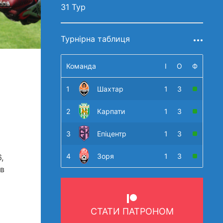
31 Тур
Турнірна таблиця
Команда
І
О
Ф
1
Шахтар
1
3
2
Карпати
1
3
3
Епіцентр
1
3
4
Зоря
1
3
,
ів
СТАТИ ПАТРОНОМ