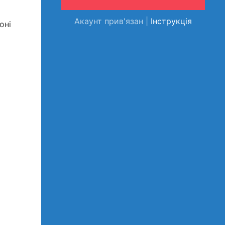
Акаунт прив'язан |
Інструкція
оні