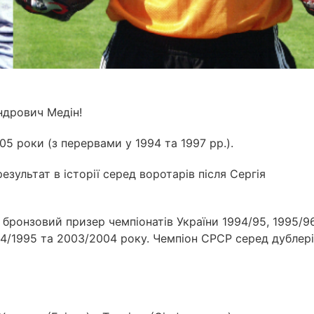
ндрович Медін!
5 роки (з перервами у 1994 та 1997 рр.).
езультат в історії серед воротарів після Сергія
 бронзовий призер чемпіонатів України 1994/95, 1995/96
994/1995 та 2003/2004 року. Чемпіон СРСР серед дублер