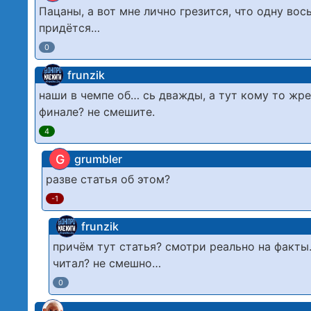
Пацаны, а вот мне лично грезится, что одну в
придётся…
0
frunzik
наши в чемпе об… сь дважды, а тут кому то жр
финале? не смешите.
4
G
grumbler
разве статья об этом?
-1
frunzik
причём тут статья? смотри реально на факты.
читал? не смешно…
0