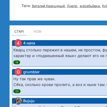
Теги:
,
,
,
Виталий Кварцяный
Днепр
жеребьёвка
Ку
СТАРІ
НОВІ
4
4 напа
Кварц столько пережил в нашем, не простом, ф
характер и «подвешенный язык» делают его не 
19
G
grumbler
Ну так прав же чувак.
С#ка, сколько крови пролито, а воз и ныне там :
20
Bujuju