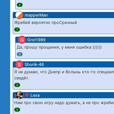
4
mapperMan
Жребий вероятно проСрачный
7
G
Grot1989
Да, прошу прощения, у меня ошибка ))))))
0
S
Shurik-48
Я не думаю, что Днепр и Волынь кто-то специал
сведёт.
2
Lexa
Нам про свою игру надо думать, а не про жреби
5