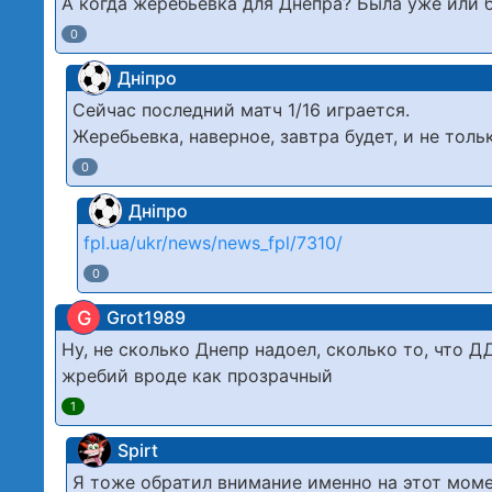
А когда жеребьёвка для Днепра? Была уже или 
0
Дніпро
Сейчас последний матч 1/16 играется.
Жеребьевка, наверное, завтра будет, и не тольк
0
Дніпро
fpl.ua/ukr/news/news_fpl/7310/
0
G
Grot1989
Ну, не сколько Днепр надоел, сколько то, что
жребий вроде как прозрачный
1
Spirt
Я тоже обратил внимание именно на этот момен