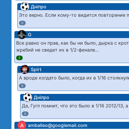
Дніпро
Это верно. Если кому-то видится повторение 
0
G
Все равно он прав, как бы ни было, дырка с кро
жребий не сведет их в 1/2-финале…
2
Spirt
А вроде когдато было, когда их в 1/16 столкну
0
Дніпро
Да, Гугл помнит, что это было в 1/16 2012/13, 
0
A
amballeo@googlemail.com