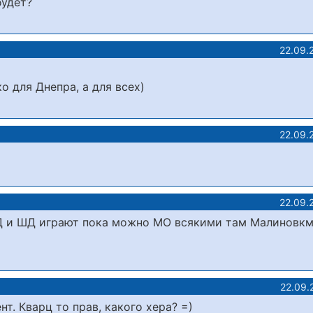
будет?
22.09.
о для Днепра, а для всех)
22.09.
22.09.
 ДД и ШД играют пока можно МО всякими там Малиновкм
22.09.
т. Кварц то прав, какого хера? =)