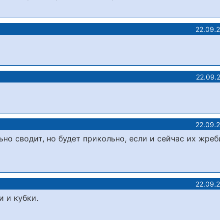
22.09.
22.09.
22.09.
ьно сводит, но будет прикольно, если и сейчас их жреб
22.09.
и и кубки.