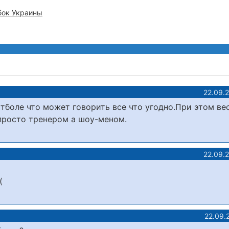
бок Украины
22.09.
утболе что может говорить все что угодно.При этом ве
просто тренером а шоу-меном.
22.09.
(
22.09.