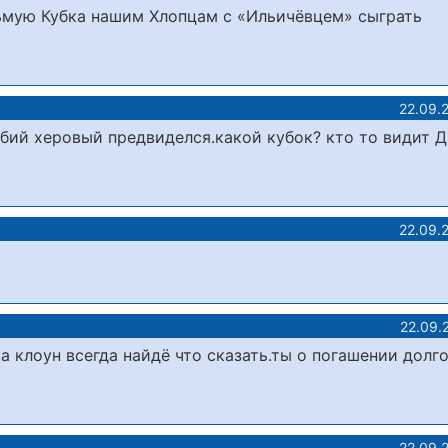
осьмую Кубка нашим Хлопцам с «Ильичёвцем» сыграть
22.09.
ебий херовый предвиделся.какой кубок? кто то видит Д
22.09.
22.09.
а клоун всегда найдё что сказать.ты о погашении долго
22.09.