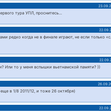
23.09.
первого тура УПЛ, проснитесь…
22.09.
тами редко когда не в финале играют, не если только «
22.09.
ли? Или то у меня вспышки вьетнамской памяти? ))
26.09.2
а еще в 1/8 2011/12, и тоже 26 октября)
22.09.