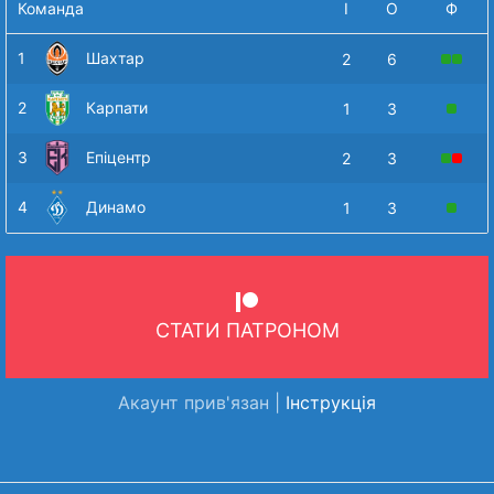
Команда
І
О
Ф
1
Шахтар
2
6
2
Карпати
1
3
3
Епіцентр
2
3
4
Динамо
1
3
СТАТИ ПАТРОНОМ
Акаунт прив'язан |
Інструкція