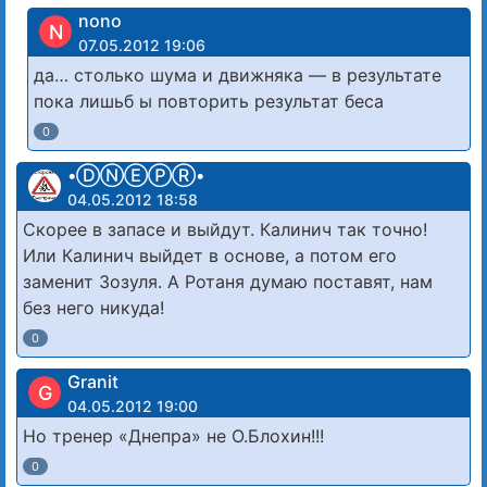
nono
N
07.05.2012 19:06
да… столько шума и движняка — в результате
пока лишьб ы повторить результат беса
0
•ⒹⓃⒺⓅⓇ•
04.05.2012 18:58
Скорее в запасе и выйдут. Калинич так точно!
Или Калинич выйдет в основе, а потом его
заменит Зозуля. А Ротаня думаю поставят, нам
без него никуда!
0
Granit
G
04.05.2012 19:00
Но тренер «Днепра» не О.Блохин!!!
0