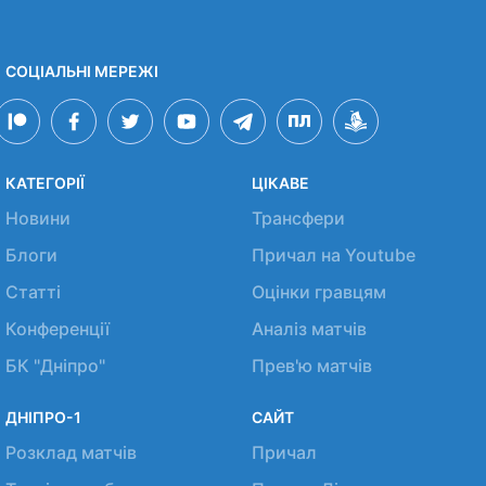
СОЦІАЛЬНІ МЕРЕЖІ
КАТЕГОРІЇ
ЦІКАВЕ
Новини
Трансфери
Блоги
Причал на Youtube
Статті
Оцінки гравцям
Конференції
Аналіз матчів
БК "Дніпро"
Прев'ю матчів
ДНІПРО-1
САЙТ
Розклад матчів
Причал