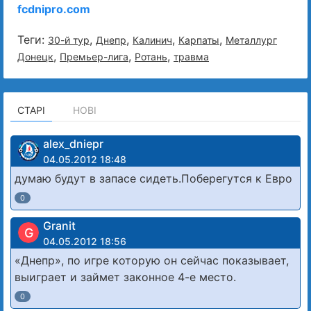
fcdnipro.com
Теги:
,
,
,
,
30-й тур
Днепр
Калинич
Карпаты
Металлург
,
,
,
Донецк
Премьер-лига
Ротань
травма
СТАРІ
НОВІ
alex_dniepr
04.05.2012 18:48
думаю будут в запасе сидеть.Поберегутся к Евро
0
Granit
G
04.05.2012 18:56
«Днепр», по игре которую он сейчас показывает,
выиграет и займет законное 4-е место.
0