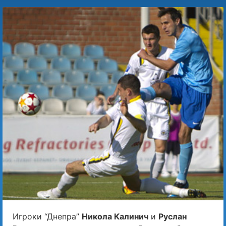
Игроки “Днепра”
Никола Калинич
и
Руслан