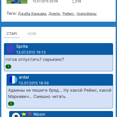
12.07.2015 20:06
59
Теги:
,
,
,
Джаба Канкава
Днепр
Реймс
трансферы
СТАРІ
НОВІ
Sprite
13.07.2015 16:13
готов отпустить? серьезно?
7
ardar
13.07.2015 18:56
Админы не пишите бред… Ну какой Реймс, какой
Маркевич… Смешно читать.
5
Nicon