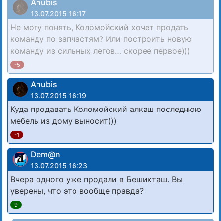
Anubis
13.07.2015 16:17
Не могу понять, Коломойский хочет продать
команду по запчастям? Или построить новую
команду из сильных легов… скорее первое)))
-5
Anubis
13.07.2015 16:19
Куда продавать Коломойский алкаш последнюю
мебель из дому выносит)))
-1
Dem@n
13.07.2015 16:23
Вчера одного уже продали в Бешикташ. Вы
уверены, что это вообще правда?
9