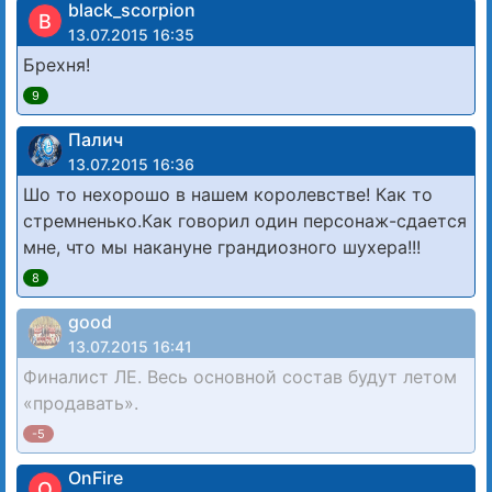
black_scorpion
B
13.07.2015 16:35
Брехня!
9
Палич
13.07.2015 16:36
Шо то нехорошо в нашем королевстве! Как то
стремненько.Как говорил один персонаж-сдается
мне, что мы накануне грандиозного шухера!!!
8
good
13.07.2015 16:41
Финалист ЛЕ. Весь основной состав будут летом
«продавать».
-5
OnFire
O