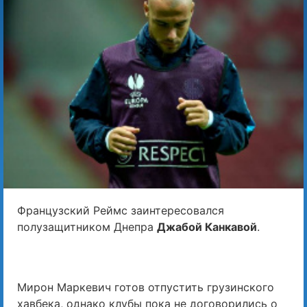
Французский Реймс заинтересовался
полузащитником Днепра
Джабой Канкавой
.
Мирон Маркевич готов отпустить грузинского
хавбека, однако клубы пока не договорились о