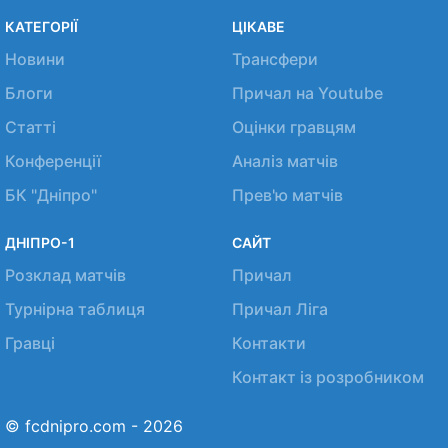
КАТЕГОРІЇ
ЦІКАВЕ
Новини
Трансфери
Блоги
Причал на Youtube
Статті
Оцінки гравцям
Конференції
Аналіз матчів
БК "Дніпро"
Прев'ю матчів
ДНІПРО-1
САЙТ
Розклад матчів
Причал
Турнірна таблиця
Причал Ліга
Гравці
Контакти
Контакт із розробником
© fcdnipro.com - 2026