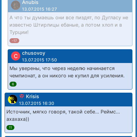
Anubis
13.07.2015 16:27
А что ты думаешь они все пиздят, по Дугласу не
известно Штирлицы ебаные, а потом хлоп и в
Турции!
-17
chusovoy
C
13.07.2015 17:50
Мы уверены, что через неделю начинается
чемпионат, а он никого не купил для усиления.
6
Krisis
13.07.2015 16:30
Источник, мягко говоря, такой себе… Реймс…
ахахаха))
11