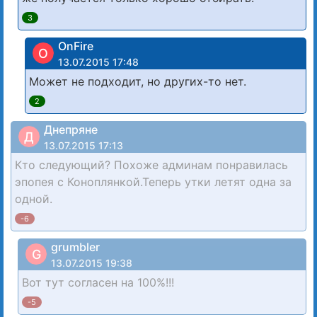
3
OnFire
O
13.07.2015 17:48
Может не подходит, но других-то нет.
2
Днепряне
Д
13.07.2015 17:13
Кто следующий? Похоже админам понравилась
эпопея с Коноплянкой.Теперь утки летят одна за
одной.
-6
grumbler
G
13.07.2015 19:38
Вот тут согласен на 100%!!!
-5