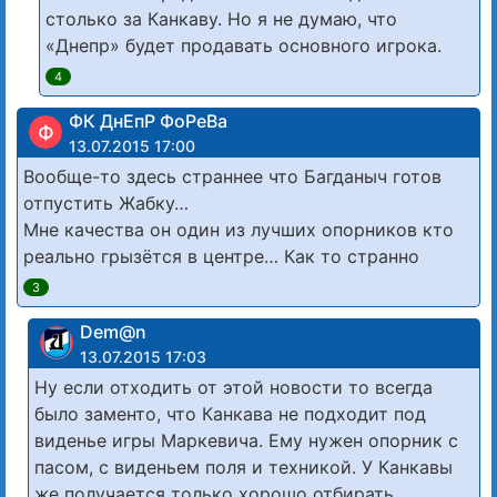
столько за Канкаву. Но я не думаю, что
«Днепр» будет продавать основного игрока.
4
ФК ДнЕпР ФоРеВа
Ф
13.07.2015 17:00
Вообще-то здесь страннее что Багданыч готов
отпустить Жабку…
Мне качества он один из лучших опорников кто
реально грызётся в центре… Как то странно
3
Dem@n
13.07.2015 17:03
Ну если отходить от этой новости то всегда
было заменто, что Канкава не подходит под
виденье игры Маркевича. Ему нужен опорник с
пасом, с виденьем поля и техникой. У Канкавы
же получается только хорошо отбирать.