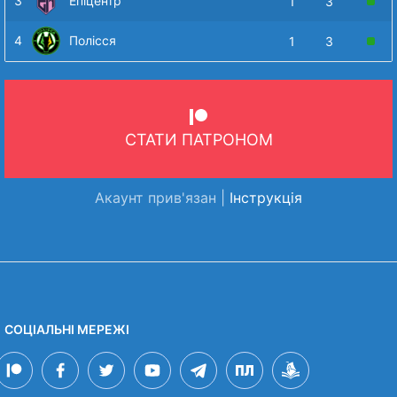
3
Епіцентр
1
3
4
Полісся
1
3
СТАТИ ПАТРОНОМ
Акаунт прив'язан |
Інструкція
СОЦІАЛЬНІ МЕРЕЖІ