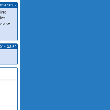
2014 20:07
юблю
істі
Рамос
2014 08:52