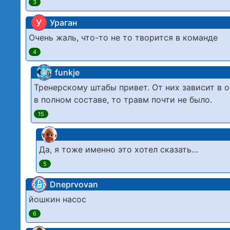
3
У
Ураган
Очень жаль, что-то не то творится в команде
4
funkje
Тренерскому штабы привет. От них зависит в 
в полном составе, то травм почти не было.
15
Да, я тоже именно это хотел сказать…
5
Dneprvovan
йошкин насос
6