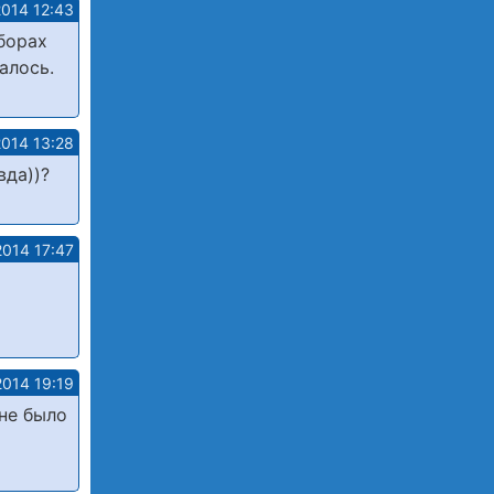
2014 12:43
зборах
алось.
2014 13:28
вда))?
2014 17:47
2014 19:19
 не было