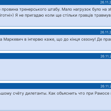
26.11.
це провина тренерського штабу. Мало нагрузок було на 
готні») Я не пригадаю коли ще стільки гравців травмув
26.11.
 а Маркевич в інтервю каже, що до кінця сезону! Де пра
26.11.
26.11.
ьшому счёту дилетанты. Как объяснить что при Рамосе