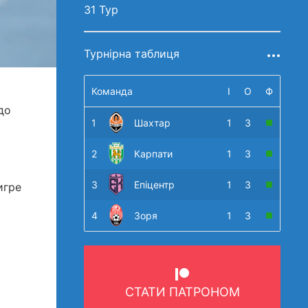
31 Тур
Турнірна таблиця
Команда
І
О
Ф
до
1
Шахтар
1
3
2
Карпати
1
3
3
Епіцентр
1
3
игре
4
Зоря
1
3
СТАТИ ПАТРОНОМ