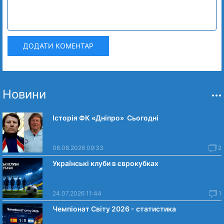
ДОДАТИ КОМЕНТАР
Новини
Історія ФК «Дніпро» Сьогодні
06.08.2026 09:33
2
Українські клуби в єврокубках
24.07.2026 11:44
1
Чемпіонат Світу 2026 - статистика