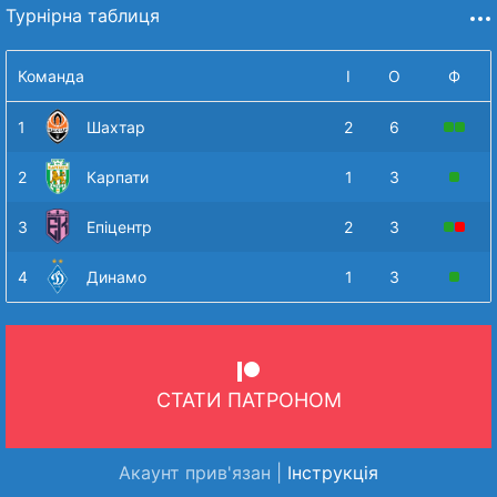
Турнірна таблиця
Команда
І
О
Ф
1
Шахтар
2
6
2
Карпати
1
3
3
Епіцентр
2
3
4
Динамо
1
3
СТАТИ ПАТРОНОМ
Акаунт прив'язан |
Інструкція