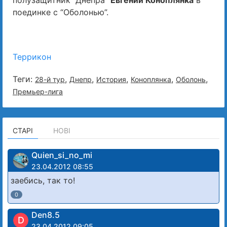
полузащитник “Днепра”
Евгений Коноплянка
в
поединке с “Оболонью”.
Террикон
Теги:
,
,
,
,
,
28-й тур
Днепр
История
Коноплянка
Оболонь
Премьер-лига
СТАРІ
НОВІ
Quien_si_no_mi
23.04.2012 08:55
заебись, так то!
0
Den8.5
D
23.04.2012 09:05