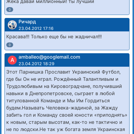
Жека давай миллионный! ты лучший
0
Ричард
23.04.2012 17:16
Красава!!! Только еще бы не жадничал!!!
0
amballeo@googlemail.com
A
23.04.2012 18:29
Этот Парнишка Прославит Украинский Футбол,
где бы Он не играл. Рождённый Талантливым и
Трудолюбивым на Кировоградчане, получивший
навыки в Днепропетровске, сыграет в любой
титулованной Команде и Мы Им Гордиться
будем.Называть Человека-жадиной, за Жажду
забить гол и Команду своей юности «приподнять»
к новым, старым высотам, как-то не тактично и
не по людски.Не так уж богата земля Украинская