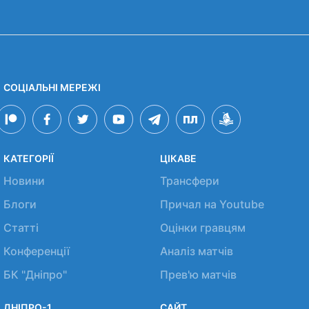
СОЦІАЛЬНІ МЕРЕЖІ
КАТЕГОРІЇ
ЦІКАВЕ
Новини
Трансфери
Блоги
Причал на Youtube
Статті
Оцінки гравцям
Конференції
Аналіз матчів
БК "Дніпро"
Прев'ю матчів
ДНІПРО-1
САЙТ