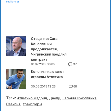
sevillafc.es
Стеценко: Сага
Коноплянки
продолжается,
Чигринский продлил
контракт
01.07.2015 08:05
37
Коноплянка станет
игроком Атлетико
30.06.2015 13:23
68
Теги:
,
,
,
Атлетико Мадрид
Днепр
Евгений Коноплянка
,
Севилья
трансферы