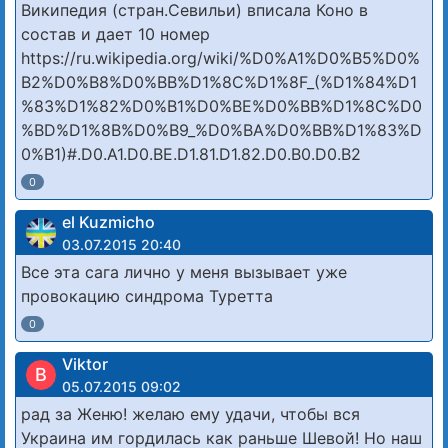
Википедия (стран.Севильи) вписала Коно в
состав и дает 10 номер
https://ru.wikipedia.org/wiki/%D0%A1%D0%B5%D0%
B2%D0%B8%D0%BB%D1%8C%D1%8F_(%D1%84%D1
%83%D1%82%D0%B1%D0%BE%D0%BB%D1%8C%D0
%BD%D1%8B%D0%B9_%D0%BA%D0%BB%D1%83%D
0%B1)#.D0.A1.D0.BE.D1.81.D1.82.D0.B0.D0.B2
0
el Kuzmicho
03.07.2015 20:40
Все эта сага лично у меня вызывает уже
провокацию синдрома Туретта
0
Viktor
В
05.07.2015 09:02
рад за Женю! желаю ему удачи, чтобы вся
Украина им гордилась как раньше Шевой! Но наш