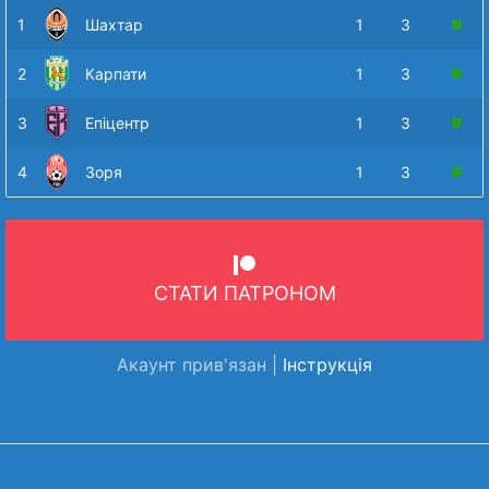
1
Шахтар
1
3
2
Карпати
1
3
3
Епіцентр
1
3
4
Зоря
1
3
СТАТИ ПАТРОНОМ
Акаунт прив'язан |
Інструкція