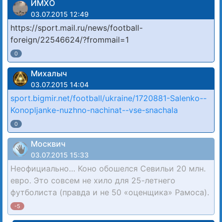
ИМХО
03.07.2015 12:49
https://sport.mail.ru/news/football-
foreign/22546624/?frommail=1
0
Михалыч
03.07.2015 14:04
sport.bigmir.net/football/ukraine/1720881-Salenko--
Konopljanke-nuzhno-nachinat--vse-snachala
0
Москвич
03.07.2015 15:33
Неофициально… Коно обошелся Севильи 20 млн.
евро. Это совсем не хило для 25-летнего
футболиста (правда и не 50 «оценщика» Рамоса).
-5