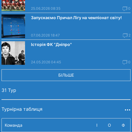
25.06.2026 08:35
0
Запускаємо Причал Лігу на чемпіонат світу!
07.06.2026 18:47
2
Історія ФК "Дніпро"
24.05.2026 04:45
0
БІЛЬШЕ
31 Тур
Турнірна таблиця
Команда
І
О
Ф