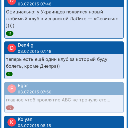
D
03.07.2015 07:46
Официально: у Украинцев появился новый
любимый клуб в испанской ЛаЛиге — «Севилья»
)))))
11
Den4ig
D
03.07.2015 07:48
теперь есть ещё один клуб за который буду
болеть, кроме Днепра))
9
Egor
E
03.07.2015 07:50
главное чтоб проклятие АВС не тронуло его…
-7
Kolyan
K
03.07.2015 08:18