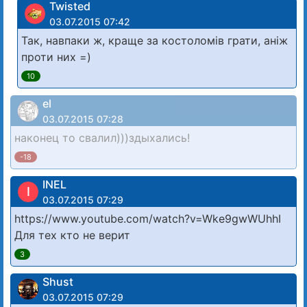
Twisted
03.07.2015 07:42
Так, навпаки ж, краще за костоломів грати, аніж
проти них =)
10
el
03.07.2015 07:28
наконец то свалил)))здыхались!
-18
INEL
I
03.07.2015 07:29
https://www.youtube.com/watch?v=Wke9gwWUhhI
Для тех кто не верит
3
Shust
03.07.2015 07:29