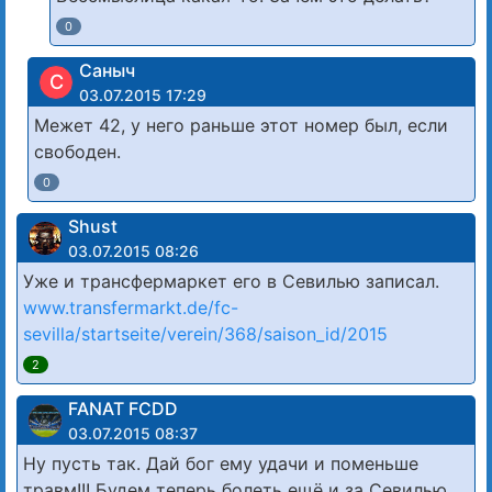
0
Саныч
С
03.07.2015 17:29
Межет 42, у него раньше этот номер был, если
свободен.
0
Shust
03.07.2015 08:26
Уже и трансфермаркет его в Севилью записал.
www.transfermarkt.de/fc-
sevilla/startseite/verein/368/saison_id/2015
2
FANAT FCDD
03.07.2015 08:37
Ну пусть так. Дай бог ему удачи и поменьше
травм!!! Будем теперь болеть ещё и за Севилью,