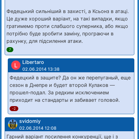
Федецький сильніший в захисті, а Ксьонз в атаці.
Це дуже хороший варіант, на такі випадки, якщо
гратимемо проти слабшого суперника, або якщо
потрібно буде зробити заміну, програючи в
рахунку, для підсилення атаки.
7
Libertaro
L
02.06.2014 13:38
Федецкий в защите? Да он же перепуганый, еще
сезон в Днепре и будет второй Кулаков —
прошел-подал. За редким исключением
приходит на стандарты и забивает головой.
-2
svidomiy
02.06.2014 12:08
Гарний варіант посилення конкуренції, ще і з