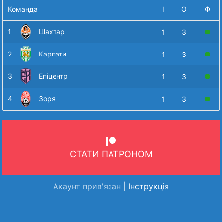
Команда
І
О
Ф
1
Шахтар
1
3
2
Карпати
1
3
3
Епіцентр
1
3
4
Зоря
1
3
СТАТИ ПАТРОНОМ
Акаунт прив'язан |
Інструкція