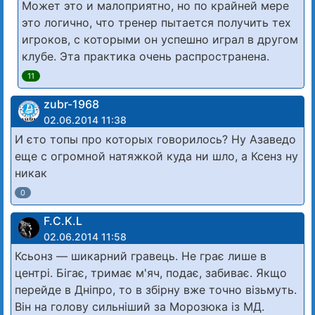
Может это и малоприятно, но по крайней мере
это логично, что тренер пытается получить тех
игроков, с которыми он успешно играл в другом
клубе. Эта практика очень распространена.
11
zubr-1968
02.06.2014 11:38
И єто топы про которых говорилось? Ну Азаведо
еще с огромной натяжкой куда ни шло, а Ксенз ну
никак
0
F.C.K.L
02.06.2014 11:58
Ксьонз — шикарний гравець. Не грає лише в
центрі. Бігає, тримає м'яч, подає, забиває. Якщо
перейде в Дніпро, то в збірну вже точно візьмуть.
Він на голову сильніший за Морозюка із МД.