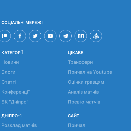
СОЦІАЛЬНІ МЕРЕЖІ
КАТЕГОРІЇ
ЦІКАВЕ
Новини
Трансфери
Блоги
Причал на Youtube
Статті
Оцінки гравцям
Конференції
Аналіз матчів
БК "Дніпро"
Прев'ю матчів
ДНІПРО-1
САЙТ
Розклад матчів
Причал