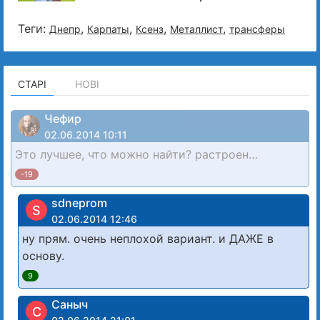
Теги:
,
,
,
,
Днепр
Карпаты
Ксенз
Металлист
трансферы
СТАРІ
НОВІ
Чефир
02.06.2014 10:11
Это лучшее, что можно найти? растроен…
-19
sdneprom
S
02.06.2014 12:46
ну прям. очень неплохой вариант. и ДАЖЕ в
основу.
9
Саныч
С