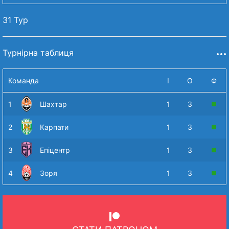
31 Тур
Турнірна таблиця
Команда
І
О
Ф
1
Шахтар
1
3
2
Карпати
1
3
3
Епіцентр
1
3
4
Зоря
1
3