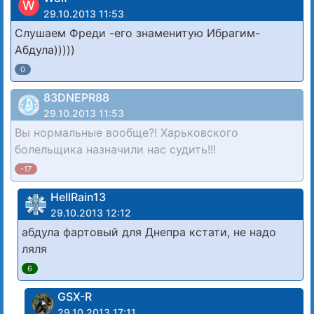
W
29.10.2013 11:53
Слушаем Фреди -его знаменитую Ибрагим-
Абдула)))))
0
83DNЕРR88
29.10.2013 11:53
Вы нормальные вообще?! Харьковского
болельщика назначили нас судить!!!
-17
HellRain13
29.10.2013 12:12
абдула фартовый для Днепра кстати, не надо
ляля
6
GSX-R
29.10.2013 17:11