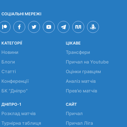
СОЦІАЛЬНІ МЕРЕЖІ
КАТЕГОРІЇ
ЦІКАВЕ
Новини
Трансфери
Блоги
Причал на Youtube
Статті
Оцінки гравцям
Конференції
Аналіз матчів
БК "Дніпро"
Прев'ю матчів
ДНІПРО-1
САЙТ
Розклад матчів
Причал
Турнірна таблиця
Причал Ліга