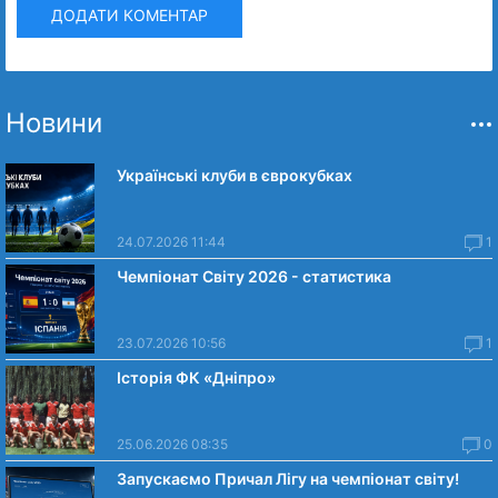
ДОДАТИ КОМЕНТАР
Новини
Українські клуби в єврокубках
24.07.2026 11:44
1
Чемпіонат Світу 2026 - статистика
23.07.2026 10:56
1
Історія ФК «Дніпро»
25.06.2026 08:35
0
Запускаємо Причал Лігу на чемпіонат світу!