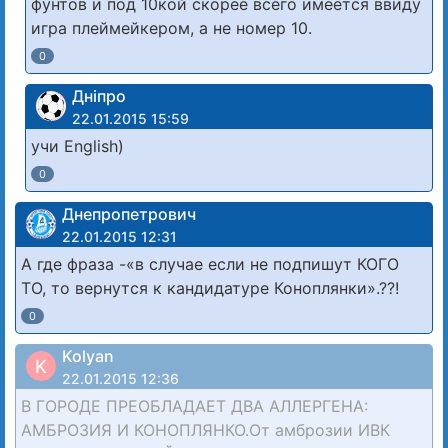
фунтов и под 10кой скорее всего имеется ввиду
игра плеймейкером, а не номер 10.
0
Дніпро
22.01.2015 15:59
учи English)
0
Днепропетрович
22.01.2015 12:31
А где фраза -«в случае если не подпишут КОГО
ТО, то вернутся к кандидатуре Коноплянки».??!
0
Kolyan
K
22.01.2015 12:36
В ГОРОДЕ ПРЕОБЛАДАЕТ ДВА АЛЛЕРГЕНА:
АМБРОЗИЯ И КОНОПЛЯНКО.От амброзии ИВК