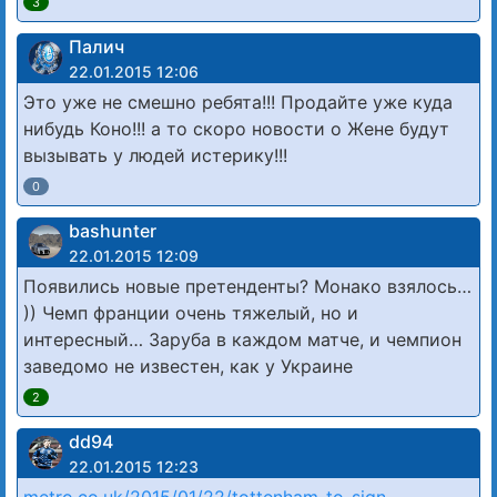
3
Палич
22.01.2015 12:06
Это уже не смешно ребята!!! Продайте уже куда
нибудь Коно!!! а то скоро новости о Жене будут
вызывать у людей истерику!!!
0
bashunter
22.01.2015 12:09
Появились новые претенденты? Монако взялось…
)) Чемп франции очень тяжелый, но и
интересный… Заруба в каждом матче, и чемпион
заведомо не известен, как у Украине
2
dd94
22.01.2015 12:23
metro.co.uk/2015/01/22/tottenham-to-sign-