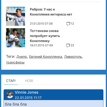
Ребров: У нас к
Коноплянке интереса нет
21.01.2015 07:38
12
Тоттенхем снова
попробует купить
Коноплянку
18.01.2015 07:49
22
Теги:
,
,
,
Днепр
Евгений Коноплянка
Ливерпуль
трансферы
СТАРІ
НОВІ
Vinnie Jones
22.01.2015 11:17
бла бла бла