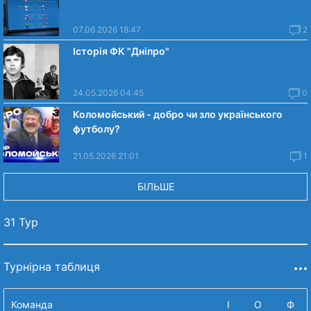
07.06.2026 18:47
2
Історія ФК "Дніпро"
24.05.2026 04:45
0
Коломойський - добро чи зло українського
футболу?
21.05.2026 21:01
1
БІЛЬШЕ
31 Тур
Турнірна таблиця
Команда
І
О
Ф