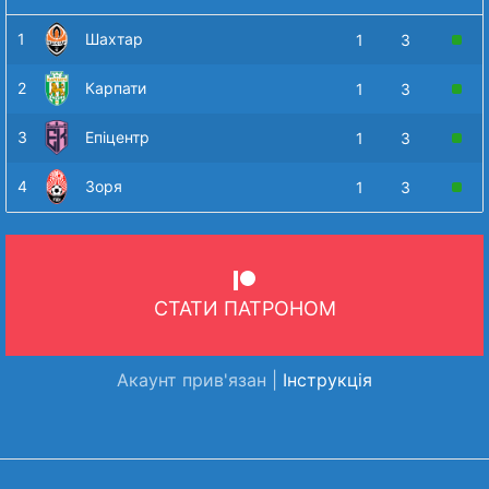
1
Шахтар
1
3
2
Карпати
1
3
3
Епіцентр
1
3
4
Зоря
1
3
СТАТИ ПАТРОНОМ
Акаунт прив'язан |
Інструкція