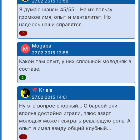
27.02.2015 13:56
Я думаю шансы 45/55… На их пользу
громкое имя, опыт и менталитет. Но
надеюсь наши справятся.
-1
Mogaba
M
27.02.2015 13:58
Какой там опыт, у них сплошной молодняк в
составе.
2
Krisis
27.02.2015 14:01
Ну это вопрос спорный… С барсой они
вполне достойно играли, плюс азарт
молодых может сыграть решающую роль. А
опыт я имел ввиду общий клубный…
-1