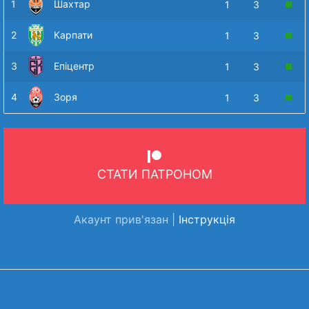
1
Шахтар
1
3
2
Карпати
1
3
3
Епіцентр
1
3
4
Зоря
1
3
СТАТИ ПАТРОНОМ
Акаунт прив'язан |
Інструкція