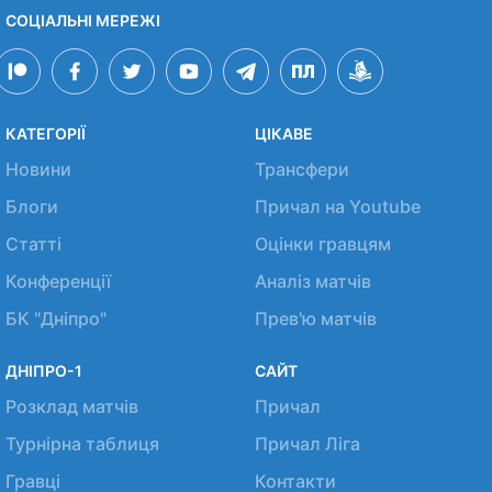
СОЦІАЛЬНІ МЕРЕЖІ
КАТЕГОРІЇ
ЦІКАВЕ
Новини
Трансфери
Блоги
Причал на Youtube
Статті
Оцінки гравцям
Конференції
Аналіз матчів
БК "Дніпро"
Прев'ю матчів
ДНІПРО-1
САЙТ
Розклад матчів
Причал
Турнірна таблиця
Причал Ліга
Гравці
Контакти