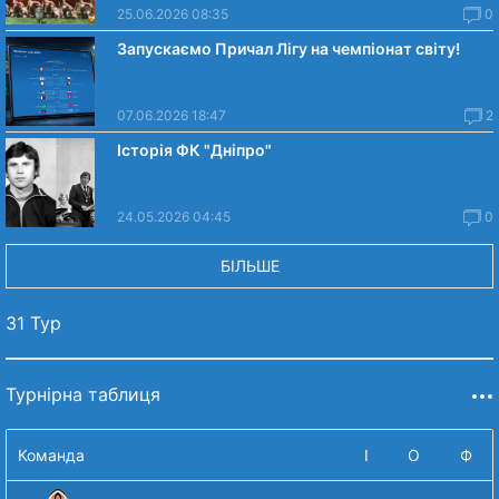
25.06.2026 08:35
0
Запускаємо Причал Лігу на чемпіонат світу!
07.06.2026 18:47
2
Історія ФК "Дніпро"
24.05.2026 04:45
0
БІЛЬШЕ
31 Тур
Турнірна таблиця
Команда
І
О
Ф