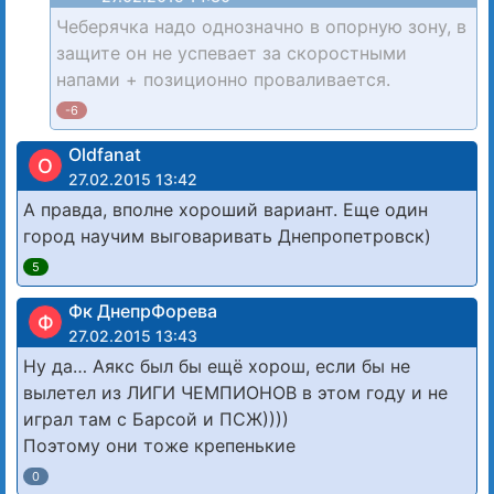
Чеберячка надо однозначно в опорную зону, в
защите он не успевает за скоростными
напами + позиционно проваливается.
-6
Oldfanat
O
27.02.2015 13:42
А правда, вполне хороший вариант. Еще один
город научим выговаривать Днепропетровск)
5
Фк ДнепрФорева
Ф
27.02.2015 13:43
Ну да… Аякс был бы ещё хорош, если бы не
вылетел из ЛИГИ ЧЕМПИОНОВ в этом году и не
играл там с Барсой и ПСЖ))))
Поэтому они тоже крепенькие
0