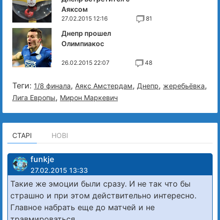
Аяксом
27.02.2015 12:16
81
Днепр прошел
Олимпиакос
26.02.2015 22:07
48
Теги:
,
,
,
,
1/8 финала
Аякс Амстердам
Днепр
жеребьёвка
,
Лига Европы
Мирон Маркевич
СТАРІ
НОВІ
funkje
27.02.2015 13:33
Такие же эмоции были сразу. И не так что бы
страшно и при этом действительно интересно.
Главное набрать еще до матчей и не
травмироваться.