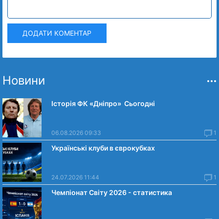
ДОДАТИ КОМЕНТАР
Новини
Історія ФК «Дніпро» Сьогодні
06.08.2026 09:33
1
Українські клуби в єврокубках
24.07.2026 11:44
1
Чемпіонат Світу 2026 - статистика