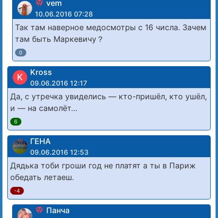
vem
10.06.2016 07:28
Так там наверное медосмотры с 16 числа. Зачем
там быть Маркевичу？
0
Kross
K
09.06.2016 12:17
Да, с утречка увиделись — кто-пришёл, кто ушёл,
и — на самолёт…
6
ГЕНА
09.06.2016 12:53
Дядька тоби гроши год не платят а ты в Париж
обедать летаеш.
-4
Панча