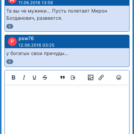
11.06.2016 13:58
Та вы че мужики… Пусть полетает Мирон
Богданович, развеется.
0
psw76
P
12.06.2016 03:25
у богатых свои причуды…
0