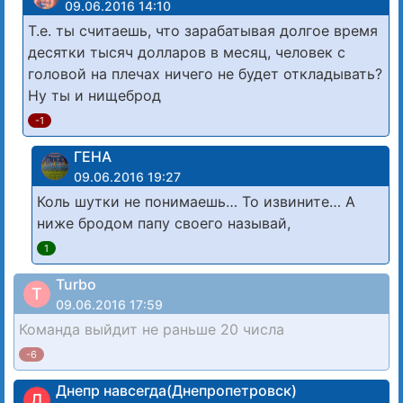
09.06.2016 14:10
Т.е. ты считаешь, что зарабатывая долгое время
десятки тысяч долларов в месяц, человек с
головой на плечах ничего не будет откладывать?
Ну ты и нищеброд
-1
ГЕНА
09.06.2016 19:27
Коль шутки не понимаешь… То извините… А
ниже бродом папу своего называй,
1
Turbo
T
09.06.2016 17:59
Команда выйдит не раньше 20 числа
-6
Днепр навсегда(Днепропетровск)
Д