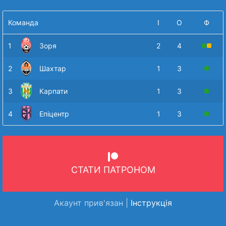
Команда
І
О
Ф
1
Зоря
2
4
2
Шахтар
1
3
3
Карпати
1
3
4
Епіцентр
1
3
СТАТИ ПАТРОНОМ
Акаунт прив'язан |
Інструкція