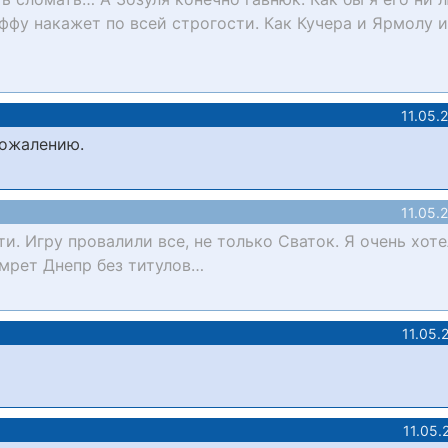
фу накажет по всей строгости. Как Кучера и Ярмолу и
11.05.
сожалению.
11.05.
ти. Игру провалили все, не только Сваток. Я очень хот
омрет Днепр без титулов…
11.05.
11.05.