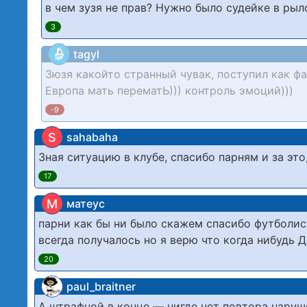
в чем зузя не прав? Нужно было судейке в р
3
tagyl
Зюзя какойто странный чувак, поступил как ф
Европа мать перематЬ))) контроль эмоций)))
-9
S
sahabaha
Зная ситуацию в клубе, спасибо парням и за это
17
М
матеус
парни как бы ни было скажем спасибо футболист
всегда получалось но я верю что когда нибудь
20
paul_braitner
А штрафной в конце — нигде нет повтора наруш