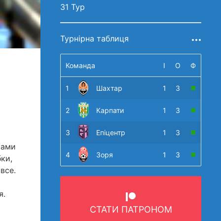
31 Тур
Турнірна таблиця
Команда
І
О
Ф
1
Шахтар
1
3
2
Карпати
1
3
3
Епіцентр
1
3
Сами
4
Зоря
1
3
ки,
все.
я.
СТАТИ ПАТРОНОМ