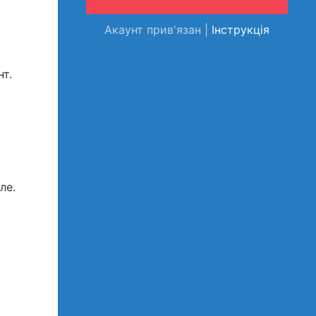
Акаунт прив'язан |
Інструкція
т.
ле.