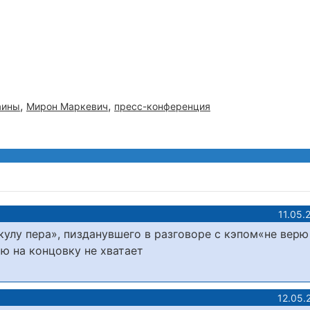
,
,
аины
Мирон Маркевич
пресс-конференция
11.05.
кулу пера», пизданувшего в разговоре с кэпом«не верю
ю на концовку не хватает
12.05.