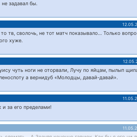
 не задавал бы.
12.05.
 то тв, сволочь, не тот матч показывало… Только вопро
ого хуже.
12.05.
уису чуть ноги не оторвали, Лучу по яйцам, пылып щип
леноспоту а вернидуб «Молодцы, давай-давай».
11.05.
к и за его пределами!
11.05.
ь сломать… А Зозуля конечно гавнюк. Как бы я его ни 