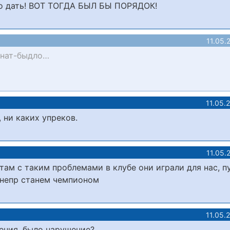
ыло дать! ВОТ ТОГДА БЫЛ БЫ ПОРЯДОК!
11.05.
анат-быдло…
11.05.
, ни каких упреков.
11.05.
ам с таким проблемами в клубе они играли для нас, п
 Днепр станем чемпионом
11.05.
ения, было нарушение?