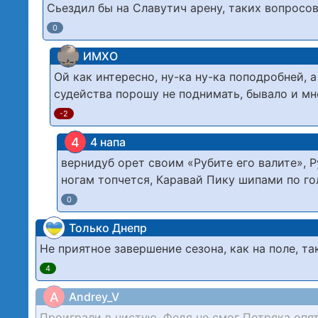
Сьездил бы на Славутич арену, таких вопросов
0
ИМХО
Ой как интересно, ну-ка ну-ка поподробней, а
судейства порошу не поднимать, бывало и мн
-2
4
4 напа
вернидуб орет своим «Рубите его валите», Р
ногам топчется, Каравай Пику шипами по го
0
Только Днепр
Не приятное завершение сезона, как на поле, та
4
A
Andrey_V
Проиграли в чистую. Федя не смог Петряка опят