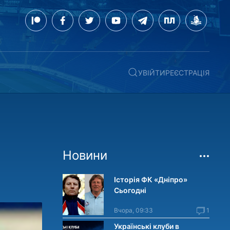
УВІЙТИ
РЕЄСТРАЦІЯ
Новини
Історія ФК «Дніпро»
Сьогодні
Вчора, 09:33
1
Українські клуби в