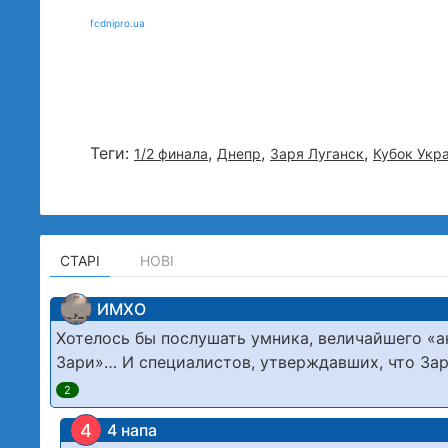
fcdnipro.ua
Теги:
,
,
,
1/2 финала
Днепр
Заря Луганск
Кубок Укр
СТАРІ
НОВІ
ИМХО
Хотелось бы послушать умника, величайшего «а
Зари»… И специалистов, утверждавших, что Зар
2
4
4 напа