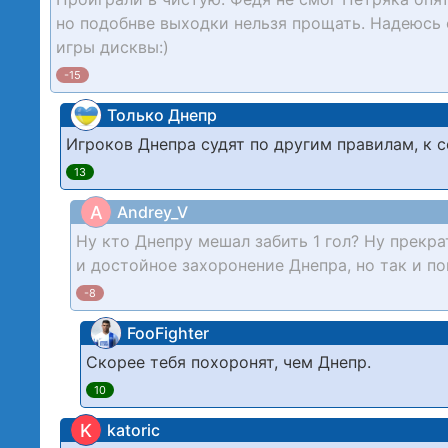
но подобнве выходки нельзя прощать. Надеюсь ф
игры дисквы:)
-15
Только Днепр
Игроков Днепра судят по другим правилам, к 
13
A
Andrey_V
Ну кто Днепру мешал забить 1 гол? Ну прекра
и достойное захоронение Днепра, но так и п
-8
FooFighter
Скорее тебя похоронят, чем Днепр.
10
K
katoric