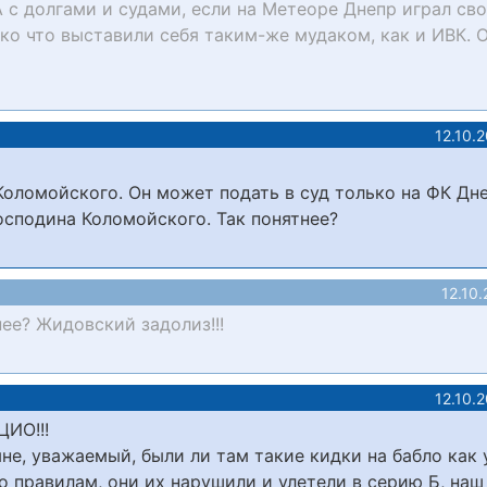
ДА с долгами и судами, если на Метеоре Днепр играл св
ько что выставили себя таким-же мудаком, как и ИВК. 
12.10.
Коломойского. Он может подать в суд только на ФК Дне
осподина Коломойского. Так понятнее?
12.10.
нее? Жидовский задолиз!!!
12.10.
ИО!!!
не, уважаемый, были ли там такие кидки на бабло как у
о правилам, они их нарушили и улетели в серию Б, наш