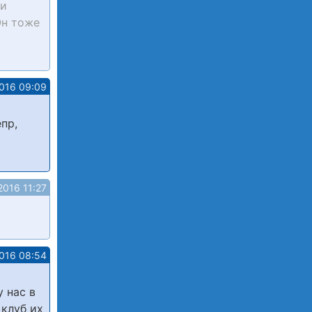
ои
Он тоже
2016 09:09
пр,
2016 11:27
2016 08:54
 нас в
 клуб их