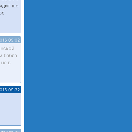
видит шо
ое
2016 09:02
янской
м бабла
 не в
2016 09:32