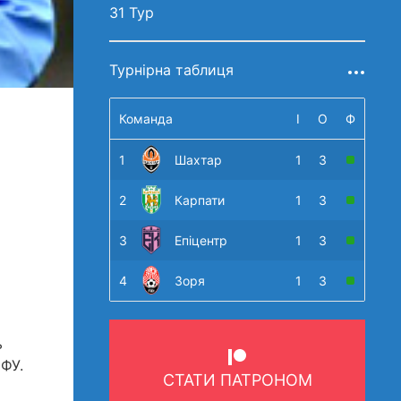
31 Тур
Турнірна таблиця
Команда
І
О
Ф
1
Шахтар
1
3
2
Карпати
1
3
3
Епіцентр
1
3
4
Зоря
1
3
ь
ФФУ.
СТАТИ ПАТРОНОМ