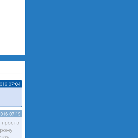
2016 07:04
2016 07:19
т просто
орому
лить