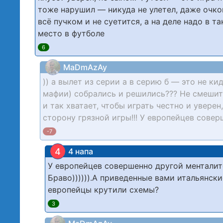
тоже нарушил — никуда не улетел, даже очко
всё пучком и не суетится, а на деле надо в та
место в футболе
6
MaDmAzAy
)) а вылет из серии а в серию б — это не к
мафии) собрались и решились??? Не смешите
и так хватает, чтобы играть честно и увере
сторону грязной игры!!! У европейцев совер
-7
4
4 напа
У европейцев совершенно другой менталите
Браво)))))).А приведенные вами итальянск
европейцы крутили схемы?
3