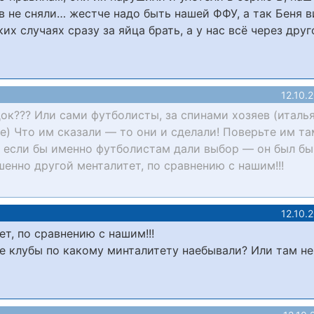
в не сняли… жестче надо быть нашей ФФУ, а так Беня 
ких случаях сразу за яйца брать, а у нас всё через друг
12.10.
идок??? Или сами футболисты, за спинами хозяев (италь
) Что им сказали — то они и сделали! Поверьте им та
н, если бы именно футболистам дали выбор — он был бы
шенно другой менталитет, по сравнению с нашим!!!
12.10.
т, по сравнению с нашим!!!
ие клубы по какому минталитету наебывали? Или там не