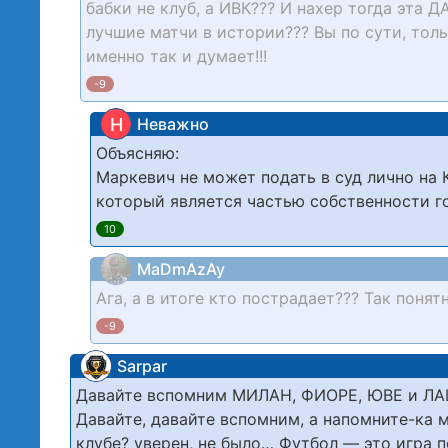
бабки не клуб, а ИВК??? И нахер тогда эта 
лучшие матчи в истории??? Вы по сути, тол
именно так и думает!!!
-9
Н
Неважно
Объясняю:
Маркевич не может подать в суд лично на 
который является частью собственности г
10
MaDmAzAy
Ага, а в итоге кто пострадает??? Так понят
-9
Sarpar
Давайте вспомним МИЛАН, ФИОРЕ, ЮВЕ и ЛАЦ
Давайте, давайте вспомним, а напомните-ка м
клубе? уверен, не было… Футбол — это игра п