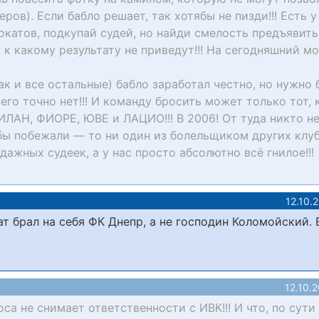
ов). Если бабло решает, так хотябы не пизди!!! Есть у
окатов, подкупай судей, но найди смелость предъявить
и к какому результату не приведут!!! На сегодняшний м
к и все остальные) бабло заработал честно, но нужно 
 его точно нет!!! И команду бросить может только тот, 
ИЛАН, ФИОРЕ, ЮВЕ и ЛАЦИО!!! В 2006! От туда никто не
 бы побежали — то ни один из болельщиком других клу
одажных судеек, а у нас просто абсолютно всё гнилое!!!
12.10.
т брал на себя ФК Днепр, а не господин Коломойский. 
12.10.
са не снимает ответственности с ИВК!!! И что, по сути