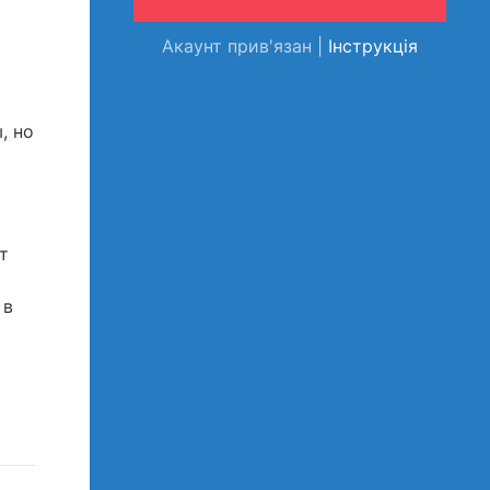
Акаунт прив'язан |
Інструкція
, но
т
 в