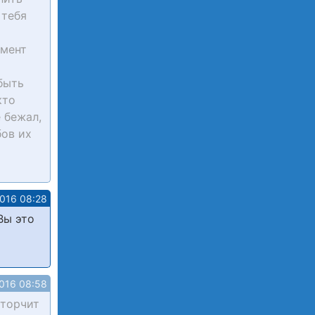
 тебя
омент
быть
кто
 бежал,
бов их
2016 08:28
Вы это
2016 08:58
 торчит