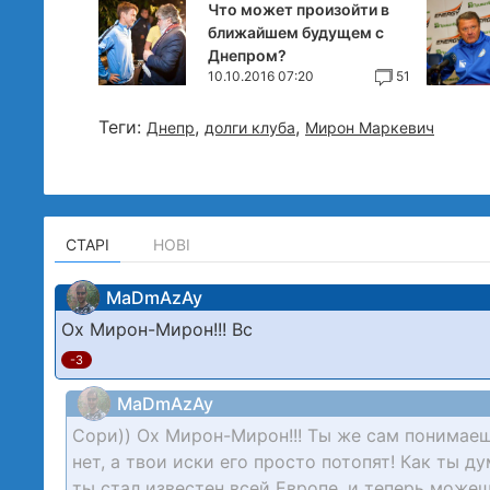
Что может произойти в
ближайшем будущем с
Днепром?
10.10.2016 07:20
51
Теги:
,
,
Днепр
долги клуба
Мирон Маркевич
СТАРІ
НОВІ
MaDmAzAy
Ох Мирон-Мирон!!! Вс
-3
MaDmAzAy
Сори)) Ох Мирон-Мирон!!! Ты же сам понимаешь,
нет, а твои иски его просто потопят! Как ты 
ты стал известен всей Европе, и теперь може