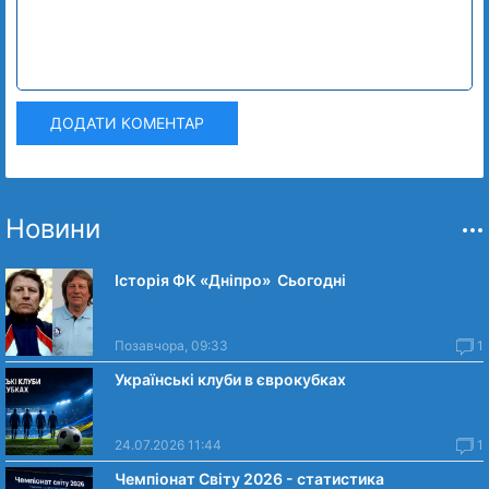
ДОДАТИ КОМЕНТАР
Новини
Історія ФК «Дніпро» Сьогодні
Позавчора, 09:33
1
Українські клуби в єврокубках
24.07.2026 11:44
1
Чемпіонат Світу 2026 - статистика