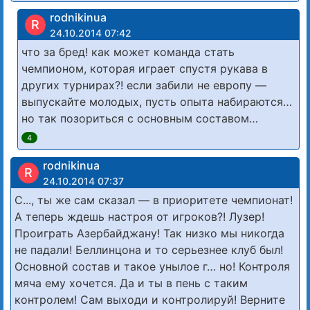
rodnikinua
R
24.10.2014 07:42
что за бред! как может команда стать
чемпионом, которая играет спустя рукава в
других турнирах?! если забили не европу —
выпускайте молодых, пусть опыта набираются…
но так позориться с основным составом…
4
rodnikinua
R
24.10.2014 07:37
С..., ты же сам сказал — в приоритете чемпионат!
А теперь ждешь настроя от игроков?! Лузер!
Проиграть Азербайджану! Так низко мы никогда
не падали! Беллинцона и то серьезнее клуб был!
Основной состав и такое унылое г… но! Контроля
мяча ему хочется. Да и ты в пень с таким
контролем! Сам выходи и контролируй! Верните