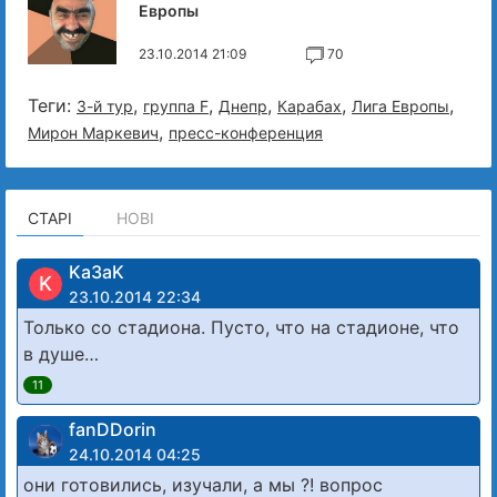
Европы
23.10.2014 21:09
70
Теги:
,
,
,
,
,
3-й тур
группа F
Днепр
Карабах
Лига Европы
,
Мирон Маркевич
пресс-конференция
СТАРІ
НОВІ
Ka3aK
K
23.10.2014 22:34
Только со стадиона. Пусто, что на стадионе, что
в душе…
11
fanDDorin
24.10.2014 04:25
они готовились, изучали, а мы ?! вопрос