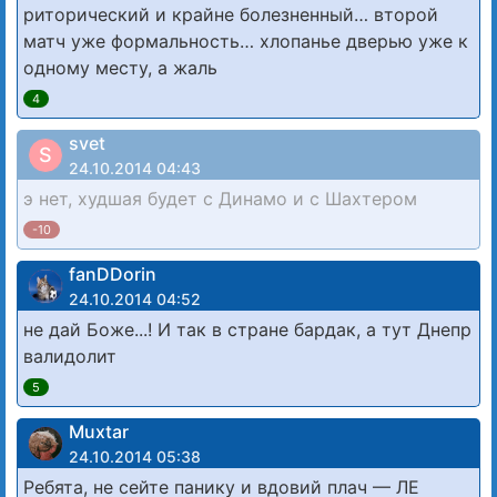
риторический и крайне болезненный… второй
матч уже формальность… хлопанье дверью уже к
одному месту, а жаль
4
svet
S
24.10.2014 04:43
э нет, худшая будет с Динамо и с Шахтером
-10
fanDDorin
24.10.2014 04:52
не дай Боже...! И так в стране бардак, а тут Днепр
валидолит
5
Muxtar
24.10.2014 05:38
Ребята, не сейте панику и вдовий плач — ЛЕ