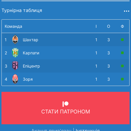
Турнірна таблиця
Команда
І
О
Ф
1
Шахтар
1
3
2
Карпати
1
3
3
Епіцентр
1
3
4
Зоря
1
3
СТАТИ ПАТРОНОМ
Акаунт прив'язан |
Інструкція