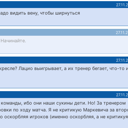
27.11.
надо видить вену, чтобы ширнуться
27.11.
 Начинайте.
27.11.
кресле? Лацио выигрывает, а их тренер бегает, что-то 
27.11.
 команды, ибо они наши сукины дети. Но! За тренером
ровки по ходу матча. Я не критикую Маркевича за втор
что оскорбляя игроков (именно оскорбляя, а не критику