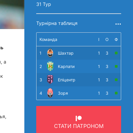
31 Тур
Турнірна таблиця
Команда
І
О
Ф
сь
1
Шахтар
1
3
, а
2
Карпати
1
3
ак
3
Епіцентр
1
3
4
Зоря
1
3
ья,
СТАТИ ПАТРОНОМ