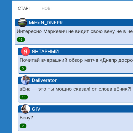
СТАРІ
НОВІ
MiHoN_DNEPR
Интересно Маркевич не видит свою вену не в че
16
Я
ЯНТАРНЫЙ
Почитай вчерашний обзор матча «Днепр досро
5
Deliverator
вЕна — это ты мощно сказал! от слова вЕник?
15
GiV
Вену?
2