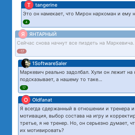
T
tangerine
Это он намекает, что Мирон наркоман и ему 
4
Я
ЯНТАРНЫЙ
Сейчас снова начнут все пиздеть на Маркевича.
-17
1SoftwareSaler
Маркевич реально задолбал. Хули он лежит на 
подсказывает, а нашему то таке…
17
O
Oldfanat
Я всегда сдержанный в отношении и тренера и
мотивация, выбор состава на игру и корректи
третье, я не тренер. Но, он серьезно думает, 
их мотивировать?