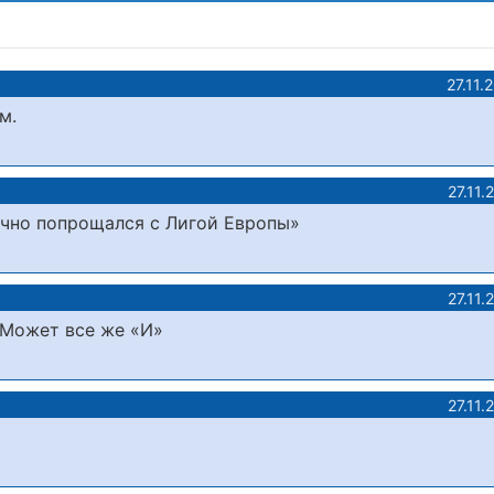
27.11.
м.
27.11.
чно попрощался с Лигой Европы»
27.11.
! Может все же «И»
27.11.