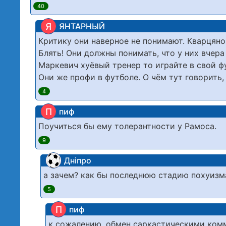
40
Я
ЯНТАРНЫЙ
Критику они наверное не понимают. Кварцяно
Блять! Они должны понимать, что у них вчера
Маркевич хуёвый тренер то играйте в свой ф
Они же профи в футболе. О чём тут говорить,
4
П
пиф
Поучиться бы ему толерантности у Рамоса.
9
Дніпро
а зачем? как бы последнюю стадию похуизм
5
П
пиф
к сожалению, обмен саркастическими ком