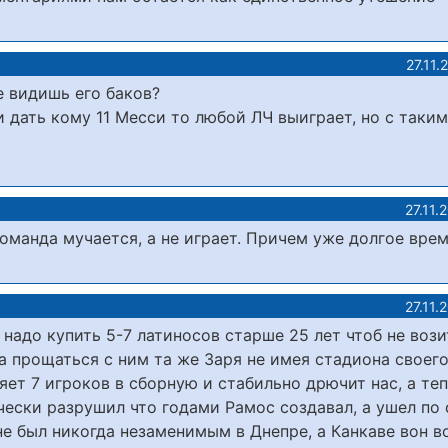
27.11.
е видишь его баков?
и дать кому 11 Месси то любой ЛЧ выиграет, но с таким
27.11.
оманда мучается, а не играет. Причем уже долгое врем
27.11.
надо купить 5-7 латиносов старше 25 лет чтоб не вози
а прощаться с ним та же Заря не имея стадиона своего
яет 7 игроков в сборную и стабильно дрючит нас, а те
чески разрушил что годами Рамос создавал, а ушел по 
не был никогда незаменимым в Днепре, а Канкаве вон 