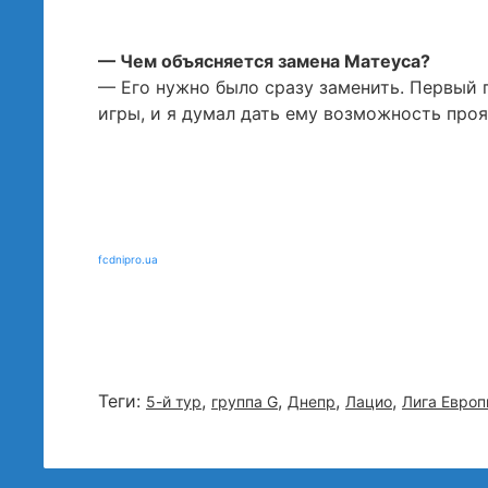
— Чем объясняется замена Матеуса?
— Его нужно было сразу заменить. Первый г
игры, и я думал дать ему возможность проя
fcdnipro.ua
Теги:
,
,
,
,
5-й тур
группа G
Днепр
Лацио
Лига Евро