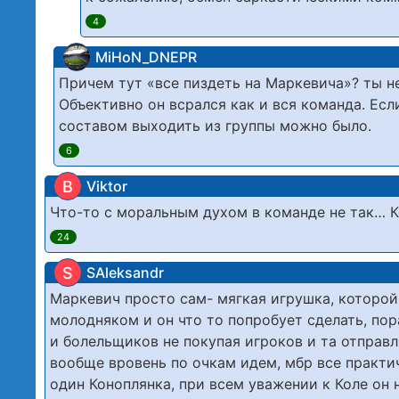
4
MiHoN_DNEPR
Причем тут «все пиздеть на Маркевича»? ты н
Объективно он всрался как и вся команда. Есл
составом выходить из группы можно было.
6
В
Viktor
Что-то с моральным духом в команде не так… К
24
S
SAleksandr
Маркевич просто сам- мягкая игрушка, которой 
молодняком и он что то попробует сделать, пор
и болельщиков не покупая игроков и та отправл
вообще вровень по очкам идем, мбр все практи
один Коноплянка, при всем уважении к Коле он 