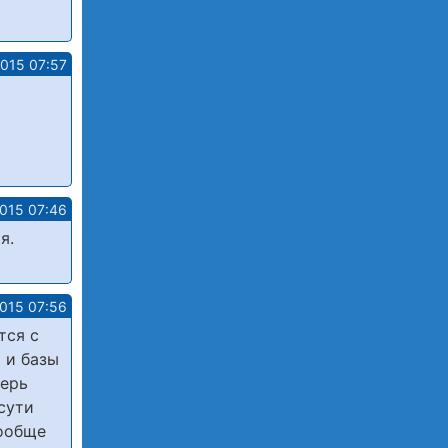
2015 07:57
2015 07:46
я.
2015 07:56
тся с
 и базы
перь
сути
вообще