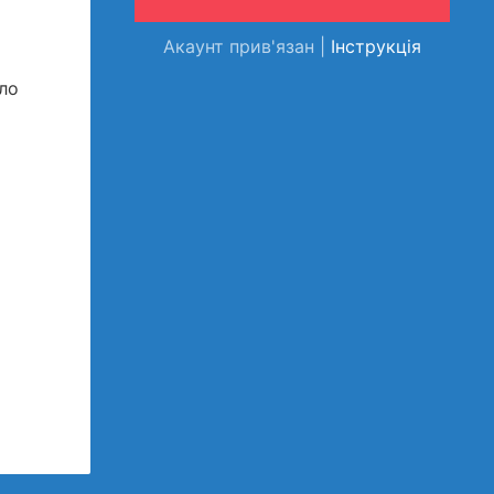
Акаунт прив'язан |
Інструкція
ло