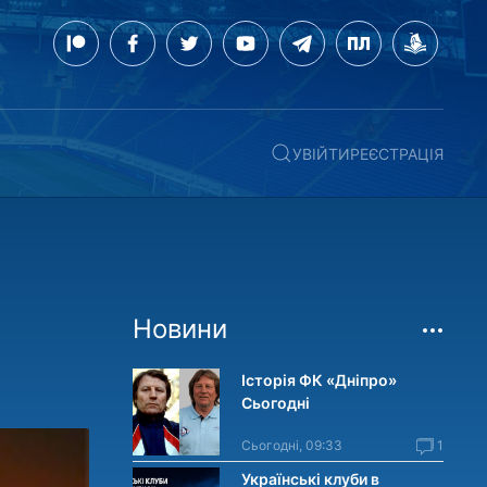
УВІЙТИ
РЕЄСТРАЦІЯ
Новини
Історія ФК «Дніпро»
Сьогодні
Сьогодні, 09:33
1
Українські клуби в