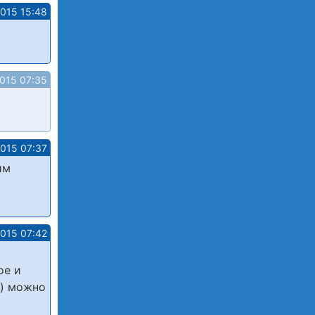
2015 15:48
2015 07:35
2015 07:37
им
2015 07:42
ое и
я) можно