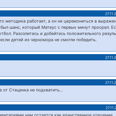
27.11.
го методика работает, а он не церемониться в выражен
 был шанс, который Матеус с первых минут просрал. Е
утбол. Разозлитесь и добейтесь положительного резуль
 если детей из черномора не смогли победить.
27.11.
27.11.
а от Стеценка не подхватить…
27.11
ментариями нам остается как единственное утешение