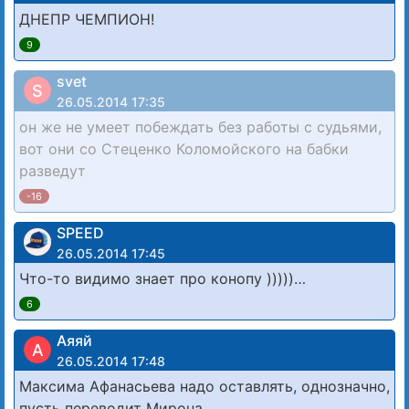
ДНЕПР ЧЕМПИОН!
9
svet
S
26.05.2014 17:35
он же не умеет побеждать без работы с судьями,
вот они со Стеценко Коломойского на бабки
разведут
-16
SPEED
26.05.2014 17:45
Что-то видимо знает про конопу )))))…
6
Аяяй
А
26.05.2014 17:48
Максима Афанасьева надо оставлять, однозначно,
пусть переводит Мирона.