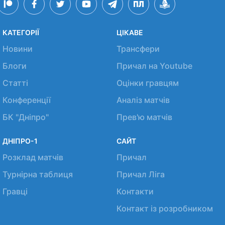
КАТЕГОРІЇ
ЦІКАВЕ
Новини
Трансфери
Блоги
Причал на Youtube
Статті
Оцінки гравцям
Конференції
Аналіз матчів
БК "Дніпро"
Прев'ю матчів
ДНІПРО-1
САЙТ
Розклад матчів
Причал
Турнірна таблиця
Причал Ліга
Гравці
Контакти
Контакт із розробником