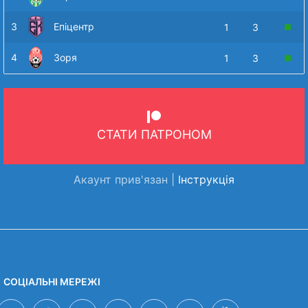
3
Епіцентр
1
3
4
Зоря
1
3
СТАТИ ПАТРОНОМ
Акаунт прив'язан |
Інструкція
СОЦІАЛЬНІ МЕРЕЖІ