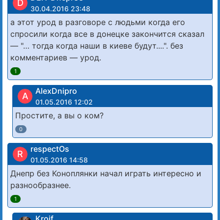
D
30.04.2016 23:48
а этот урод в разговоре с людьми когда его
спросили когда все в донецке закончится сказал
— "… тогда когда наши в киеве будут....". без
комментариев — урод.
1
AlexDnipro
A
01.05.2016 12:02
Простите, а вы о ком?
0
respectOs
R
01.05.2016 14:58
Днепр без Коноплянки начал играть интересно и
разнообразнее.
1
Kroif