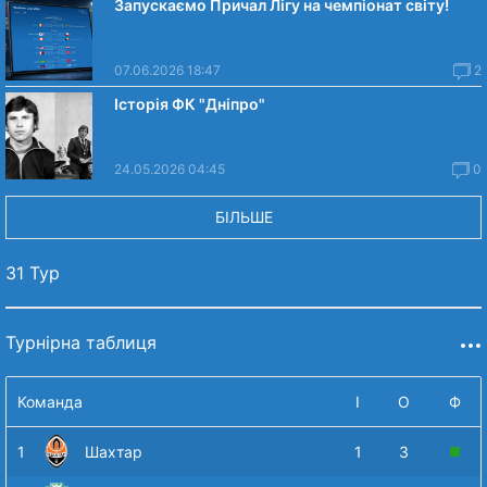
Запускаємо Причал Лігу на чемпіонат світу!
07.06.2026 18:47
2
Історія ФК "Дніпро"
24.05.2026 04:45
0
БІЛЬШЕ
31 Тур
Турнірна таблиця
Команда
І
О
Ф
1
Шахтар
1
3