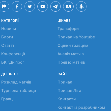
КАТЕГОРІЇ
ЦІКАВЕ
Новини
Трансфери
Блоги
Причал на Youtube
Статті
Оцінки гравцям
Конференції
Аналіз матчів
БК "Дніпро"
Прев'ю матчів
ДНІПРО-1
САЙТ
Розклад матчів
Причал
Турнірна таблиця
Причал Ліга
Гравці
Контакти
Контакт із розробником