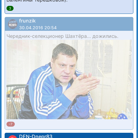
3
frunzik
30.04.2016 20:54
Чередник-селекционер Шахтёра… дожились.
-7
DEN-Dnepr83