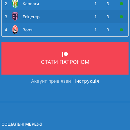
2
Карпати
1
3
3
Епіцентр
1
3
4
Зоря
1
3
СТАТИ ПАТРОНОМ
Акаунт прив'язан |
Інструкція
СОЦІАЛЬНІ МЕРЕЖІ