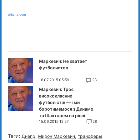
tribuna.com
Маркевич: Не хватает
футболистов
16.07.2015 05:59
23
Маркевич: Троє
висококласних
футболістів — і ми
боротимемося з Динамо
та Шахтарем на рівні
15.06.2015 12:57
28
Теги:
,
,
Днепр
Мирон Маркевич
трансферы