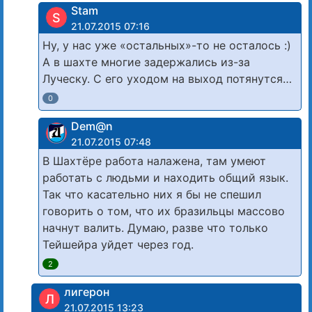
Stam
S
21.07.2015 07:16
Ну, у нас уже «остальных»-то не осталось :)
А в шахте многие задержались из-за
Луческу. С его уходом на выход потянутся…
0
Dem@n
21.07.2015 07:48
В Шахтёре работа налажена, там умеют
работать с людьми и находить общий язык.
Так что касательно них я бы не спешил
говорить о том, что их бразильцы массово
начнут валить. Думаю, разве что только
Тейшейра уйдет через год.
2
лигерон
Л
21.07.2015 13:23