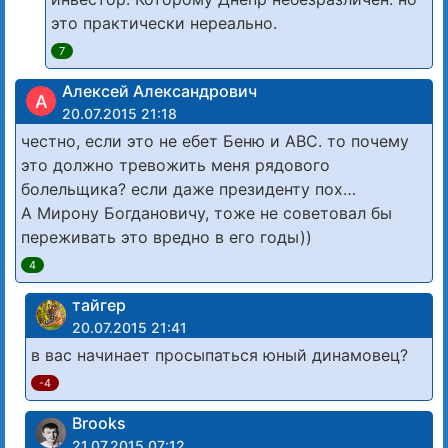
это практически нереально.
7
Алексей Александрович
А
20.07.2015 21:18
честно, если это не ебет Беню и АВС. то почему
это должно тревожить меня рядового
болельщика? если даже президенту пох…
А Мирону Богдановичу, тоже не советовал бы
переживать это вредно в его годы))
4
тайгер
20.07.2015 21:41
в вас начинает просыпаться юный динамовец?
-4
Brooks
21.07.2015 07:12