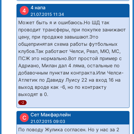
4 напа
4
21.07.2015 11:34
Может быть я и ошибаюсь.Но ШД так
проводит трансферы, при покупке занижают
цену, при продаже завышают.Это
общепринятая схема работы футбольных
клубов.Так работают Челси, Реал, МЮ, МС,
ПСЖ это нормально.Вот простой пример с
Адриано, Милан дал 4 ляма, остальные по
добавочным пунктам контракта.Или Челси-
Атлетик по Давиду Луису 22 на вход 16 на
выход вроде как -6, но по контракту
выходят в 0.
-2
Сет Макфарлейн
С
21.07.2015 09:03
По поводу Жулика согласен. Но у нас за 2