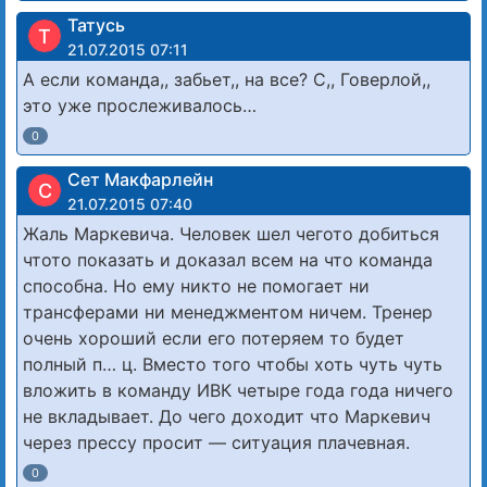
Татусь
Т
21.07.2015 07:11
А если команда,, забьет,, на все? С,, Говерлой,,
это уже прослеживалось…
0
Сет Макфарлейн
С
21.07.2015 07:40
Жаль Маркевича. Человек шел чегото добиться
чтото показать и доказал всем на что команда
способна. Но ему никто не помогает ни
трансферами ни менеджментом ничем. Тренер
очень хороший если его потеряем то будет
полный п… ц. Вместо того чтобы хоть чуть чуть
вложить в команду ИВК четыре года года ничего
не вкладывает. До чего доходит что Маркевич
через прессу просит — ситуация плачевная.
0