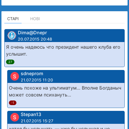
СТАРІ
НОВІ
Dima@Dnepr
20.07.2015 20:48
Я очень надеюсь что президент нашего клуба его
услышит.
27
sdneprom
S
21.07.2015 11:20
Очень похоже на ультиматум… Вполне Богданыч
может совсем психануть…
-1
Stepan13
S
21.07.2015 15:27
хотел бы услышать — уже бы услышал и не