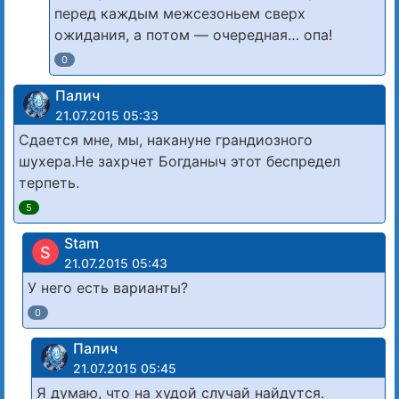
перед каждым межсезоньем сверх
ожидания, а потом — очередная… опа!
0
Палич
21.07.2015 05:33
Сдается мне, мы, накануне грандиозного
шухера.Не захрчет Богданыч этот беспредел
терпеть.
5
Stam
S
21.07.2015 05:43
У него есть варианты?
0
Палич
21.07.2015 05:45
Я думаю, что на худой случай найдутся.