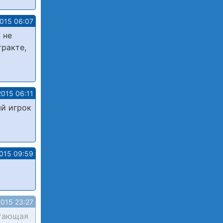
2015 06:07
 не
тракте,
2015 06:11
ый игрок
015 09:59
2015 23:27
отающая