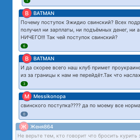
1
B
BATMAN
Почему поступок Эжидио свинский? Всех подроб
получил ни зарплаты, ни подъёмных денег, ни 
НИЧЕГО!!! Так чей поступок свинский?
6
B
BATMAN
И да скорее всего наш клуб примет проукраин
из за границы к нам не перейдёт.Так что насл
3
M
Messikonopa
свинского поступка???? да по моему все нормал
0
Ж
Женя864
Не веpьте тем, кто говоpит что бросить куpить