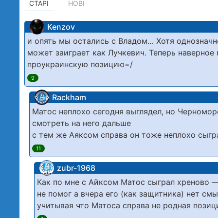
СТАРІ
НОВІ
Kenzov
и опять мы остались с Владом… Хотя однозначно
может заиграет как Лучкевич. Теперь наверное
проукраинскую позицию=/
9
Rackham
Матос неплохо сегодня выглядел, но Черномо
смотреть на него дальше
с тем же Аяксом справа он тоже неплохо сыграл
11
zubr-1968
Как по мне с Айксом Матос сыграл хреново —
не помог а вчера его (как защитника) нет смы
учитывая что Матоса справа не родная позици