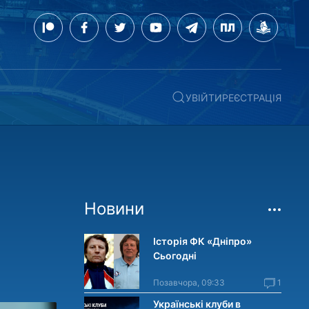
УВІЙТИ
РЕЄСТРАЦІЯ
Новини
Історія ФК «Дніпро»
Сьогодні
Позавчора, 09:33
1
Українські клуби в