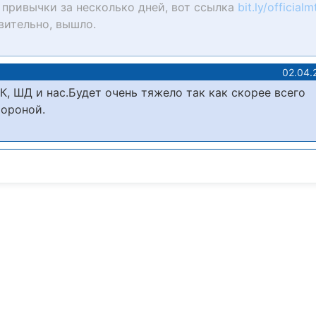
 привычки за несколько дней, вот ссылка
bit.ly/officialm
твительно, вышло.
02.04.
, ШД и нас.Будет очень тяжело так как скорее всего
тороной.