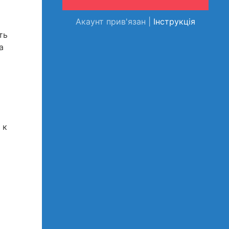
Акаунт прив'язан |
Інструкція
ть
а
 к