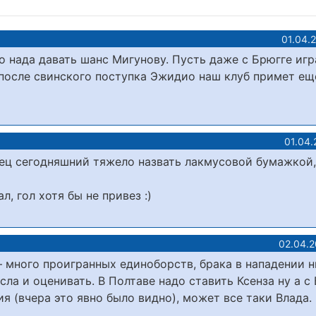
01.04.
 нада давать шанс Мигунову. Пусть даже с Брюгге игр
 после свинского поступка Эжидио наш клуб примет ещ
01.04.
рец сегодняшний тяжело назвать лакмусовой бумажкой,
, гол хотя бы не привез :)
02.04.2
 много проигранных единоборств, брака в нападении н
сла и оценивать. В Полтаве надо ставить Ксенза ну а с
я (вчера это явно было видно), может все таки Влада.