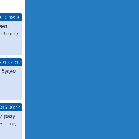
2015 19:56
ает,
ё более
2015 21:12
 будем
015 06:44
и разу
 Брюге,