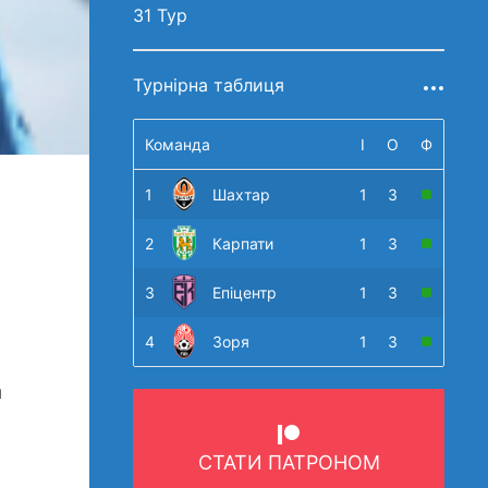
31 Тур
Турнірна таблиця
Команда
І
О
Ф
1
Шахтар
1
3
2
Карпати
1
3
3
Епіцентр
1
3
4
Зоря
1
3
я
СТАТИ ПАТРОНОМ