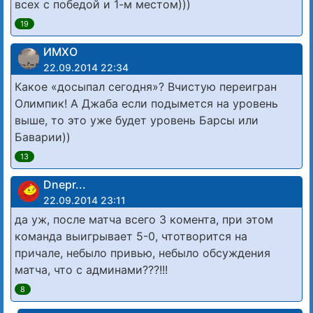
всех с победой и 1-м местом)))
19
ИМХО
22.09.2014 22:34
Какое «досыпал сегодня»? Вчистую переигран
Олимпик! А Джаба если подымется на уровень
выше, то это уже будет уровень Барсы или
Баварии))
13
Dnepr...
22.09.2014 23:11
да уж, после матча всего 3 комента, при этом
команда выигрывает 5-0, чтотворится на
причале, небыло привью, небыло обсуждения
матча, что с админами???!!!
8