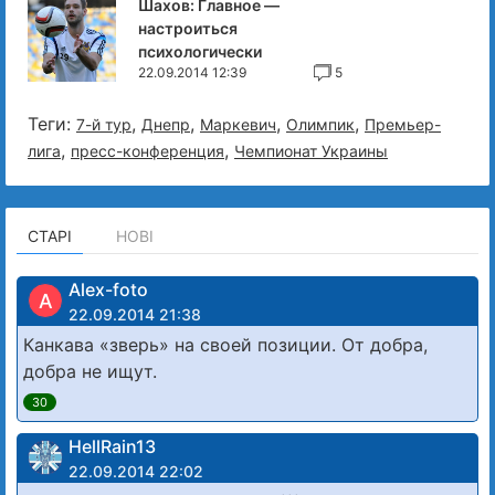
Шахов: Главное —
настроиться
психологически
22.09.2014 12:39
5
Теги:
,
,
,
,
7-й тур
Днепр
Маркевич
Олимпик
Премьер-
,
,
лига
пресс-конференция
Чемпионат Украины
СТАРІ
НОВІ
Alex-foto
A
22.09.2014 21:38
Канкава «зверь» на своей позиции. От добра,
добра не ищут.
30
HellRain13
22.09.2014 22:02