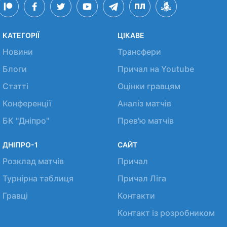
КАТЕГОРІЇ
ЦІКАВЕ
Новини
Трансфери
Блоги
Причал на Youtube
Статті
Оцінки гравцям
Конференції
Аналіз матчів
БК "Дніпро"
Прев'ю матчів
ДНІПРО-1
САЙТ
Розклад матчів
Причал
Турнірна таблиця
Причал Ліга
Гравці
Контакти
Контакт із розробником