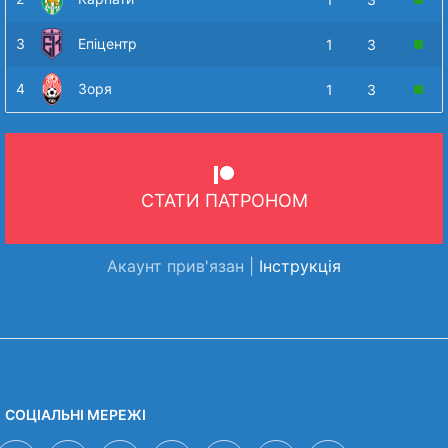
3
Епіцентр
1
3
4
Зоря
1
3
СТАТИ ПАТРОНОМ
Акаунт прив'язан |
Інструкція
СОЦІАЛЬНІ МЕРЕЖІ