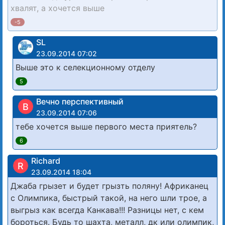
хвалят, а хочется выше
-5
SL
23.09.2014 07:02
Выше это к селекционному отделу
5
Вечно перспективный
В
23.09.2014 07:06
тебе хочется выше первого места приятель?
6
Richard
R
23.09.2014 18:04
Джаба грызет и будет грызть поляну! Африканец
с Олимпика, быстрый такой, на него шли трое, а
выгрыз как всегда Канкава!!! Разницы нет, с кем
бороться. Будь то шахта, металл, дк или олимпик,