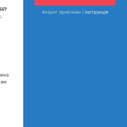
ії?
Акаунт прив'язан |
Інструкція
,
лика
кам