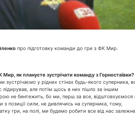
йленко
про підготовку команди до гри з ФК Мир.
 Мир, як плануєте зустрічати команду з Горностаївки?
и зустрічаємо у рідних стінах будь-якого суперника, в
с лідирував, але потім щось в них пішло за іншим
рою не бентежить, бо ми, перш за все, відштовхуємося 
и з позиції сили, не дивлячись на суперника, тому,
чатку гри, на полі, ми будемо робити все від нас залежн