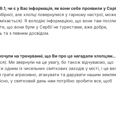
.1, чи є у Вас інформація, як вони себе проявили у Серб
бірної, але хлопці повернулися у гарному настрої, може
міхається). Я володію інформацією, що вони там посіли
і те, що вони були у Сербії не туристами, вже добре,
ь та з певним досвідом.
почули на тренуванні, що Ви про це нагадали хлопцям…
ся). Ми звернули на це увагу, бо також відчуваємо, що
 одним із чисельних святкових заходів у місті, і це ве
ся грати агресивно, атакувати та дарувати нашим земля
існо, у святковий день нам потрібно зробити все, щоб