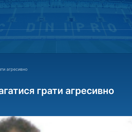
ати агресивно
гатися грати агресивно