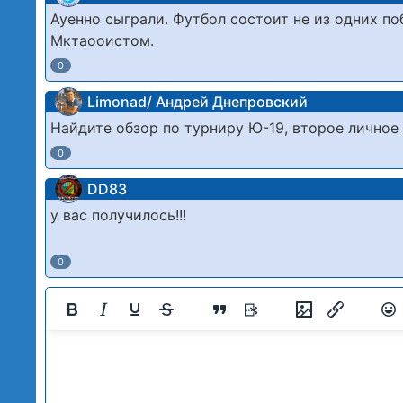
Ауенно сыграли. Футбол состоит не из одних по
Мктаооистом.
0
Limonad/ Андрей Днепровский
Найдите обзор по турниру Ю-19, второе лично
0
DD83
у вас получилось!!!
0