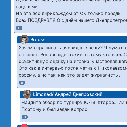
пацанами.
Но это всё лирика.Ждём от СК только победы!
Всех ПОЗДРАВЛЯЮ с днём нашего Днепропетров
0
Brooks
Зачем спрашивать очевидные вещи? Я думаю он 
он знает. Вопрос идиотский, потому что всех 
объективную оценку на игрока, участвовавшего
Это как в интервью после матча с Николаевом
своему, а не так, как это видят журналисты.
0
Limonad/ Андрей Днепровский
Найдите обзор по турниру Ю-19, второе… ли
Поэтому и был задан вопрос.
0