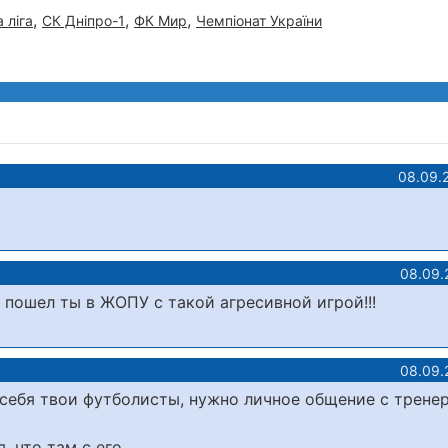
,
,
,
 ліга
СК Дніпро-1
ФК Мир
Чемпіонат України
08.09.
08.09.
а пошел ты в ЖОПУ с такой агресивной игрой!!!
08.09.
и себя твои футболисты, нужно личное общение с трене
, что там с его