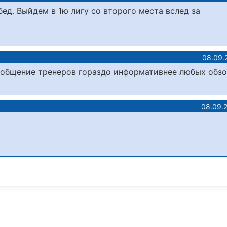
бед. Выйдем в 1ю лигу со второго места вслед за
08.09.
е общение тренеров гораздо информативнее любых обз
08.09.