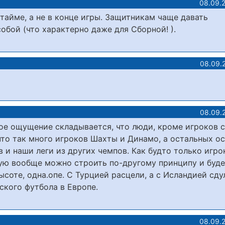
08.09.
тайме, а не в конце игры. Защитникам чаще давать
обой (что характерно даже для Сборной! ).
08.09.
08.09.
кое ощущение складывается, что люди, кроме игроков 
что так много игроков Шахты и Динамо, а остальных о
в и наши леги из других чемпов. Как будто только игро
ую вообще можно строить по-другому принципу и буде
высоте, одна.опе. С Турцией расцели, а с Исландией сду
ского футбола в Европе.
08.09.