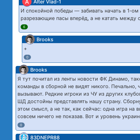
A
Alter Vlad-1
И спокойной победы — забивать начать в 1-ом 
разрезающие пасы вперёд, а не катать между с
6
Brooks
+
0
Brooks
Я тут почитал из ленты новости ФК Динамо, та
команды в сборной не видят никого. Печально, 
вызывают. Редкие игроки из ЧУ из других клубо
ШД достойны представлять нашу страну. Сборн
этом смысл, а не так, как сейчас: одна игра на 
совсем ничего не показав. Вот и уровень украин
0
83DNЕРR88