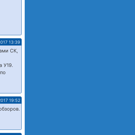
2017 13:39
ами СК,
 У19.
 по
2017 19:52
обзоров.