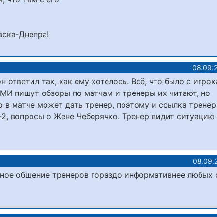
ска-Днепра!
08.09.
ответил так, как ему хотелось. Всё, что было с игрок
СМИ пишут обзоры по матчам и тренеры их читают, но
 в матче может дать тренер, поэтому и ссылка тренера
-2, вопросы о Жене Чеберячко. Тренер видит ситуацию
08.09.
чное общение тренеров гораздо информативнее любых 