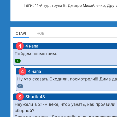
Теги:
,
,
,
11-й тур
група Б
Дмитро Михайленко
Друга
СТАРІ
НОВІ
4
4 напа
Пойдем посмотрим.
4
4
4 напа
Ну что сказать.Сходили, посмотрели!!! Дима д
0
S
Shurik-48
Неужели в 21-м веке, чтоб узнать, как проявил
сборной?
Судя по коменту, Дима вообще не интересовался