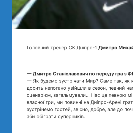
Головний тренер СК Дніпро-1
Дмитро Миха
— Дмитро Станіславович по переду гра з ФК
— Як будемо зустрічати Мир? Саме так, як м
досить непогано увійшли в сезон, певний ча
сценарієм, загальмували… Нас це певною мі
власної гри, ми повинні на Дніпро-Арені грат
зустрінемо гостей, звісно, добре, але до по
аби обіграти суперників.