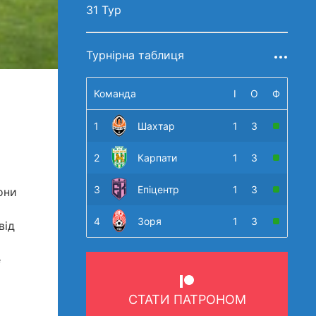
31 Тур
Турнірна таблиця
Команда
І
О
Ф
1
Шахтар
1
3
2
Карпати
1
3
3
Епіцентр
1
3
они
4
Зоря
1
3
від
е
СТАТИ ПАТРОНОМ