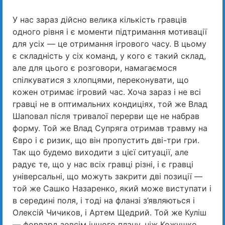
У нас зараз дійсно велика кількість гравців
одного рівня і є моменти підтримання мотивації
для усіх — це отримання ігрового часу. В цьому
є складність у сіх команд, у кого є такий склад,
але для цього є розговори, намагаємося
спілкуватися з хлопцями, переконувати, що
кожен отримає ігровий час. Хоча зараз і не всі
гравці не в оптимальних кондиціях, той же Влад
Шаповал після тривалої перерви ще не набрав
форму. Той же Влад Супряга отримав травму на
Євро і є ризик, що він пропустить дві-три гри.
Так що будемо виходити з цієї ситуації, але
радує те, що у нас всіх гравці різні, і є гравці
універсальні, що можуть закрити дві позиції —
той же Сашко Назаренко, який може виступати і
в середині поля, і тоді на фланзі з’являються і
Олексій Чичиков, і Артем Щедрий. Той же Куліш
— форвард зовсім іншого плану, ніж Кожушко,