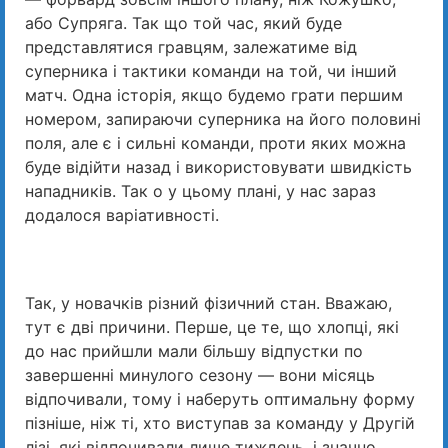
або Супряга. Так що той час, який буде
представлятися гравцям, залежатиме від
суперника і тактики команди на той, чи інший
матч. Одна історія, якщо будемо грати першим
номером, запираючи суперника на його половині
поля, але є і сильні команди, проти яких можна
буде відійти назад і використовувати швидкість
нападників. Так о у цьому плані, у нас зараз
додалося варіативності.
Так, у новачків різний фізичний стан. Вважаю,
тут є дві причини. Перше, це те, що хлопці, які
до нас прийшли мали більшу відпустки по
завершенні минулого сезону — вони місяць
відпочивали, тому і наберуть оптимальну форму
пізніше, ніж ті, хто виступав за команду у Другій
лізі, які відпочивали лише тиждень, і значно