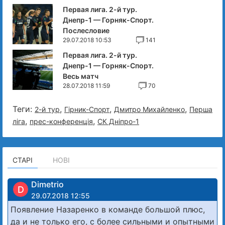
Первая лига. 2-й тур.
Днепр-1 — Горняк-Спорт.
Послесловие
29.07.2018 10:53
141
Первая лига. 2-й тур.
Днепр-1 — Горняк-Спорт.
Весь матч
28.07.2018 11:59
70
Теги:
,
,
,
2-й тур
Гірник-Спорт
Дмитро Михайленко
Перша
,
,
ліга
прес-конференція
СК Дніпро-1
СТАРІ
НОВІ
Dimetrio
D
29.07.2018 12:55
Появление Назаренко в команде большой плюс,
да и не только его, с более сильными и опытными