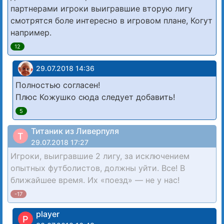
партнерами игроки выигравшие вторую лигу
смотрятся боле интересно в игровом плане, Когут
например.
12
29.07.2018 14:36
Полностью согласен!
Плюс Кожушко сюда следует добавить!
5
Титаник из Ливерпуля
Т
29.07.2018 17:27
Игроки, выигравшие 2 лигу, за исключением
опытных футболистов, должны уйти. Все! В
ближайшее время. Их «поезд» — не у нас!
-17
player
P