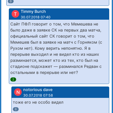
0
Timmy Burch
T
30.07.2018 07:40
Сайт ПФЛ говорит о том, что Мемешева не
было даже в заявке СК на первых два матча,
официальный сайт СК говорит о том, что
Мемешев был в заявке на матч с Горняком (с
Рухом нет). Кому верить непонятно. Я в
перерыве выходил и не видел кто из наших
разминается, может кто из тех, кто был на
стадионе подскажет — разминался Редван с
остальными в перерыве или нет?
2
notorious dave
N
30.07.2018 07:58
тоже его не особо видел
0