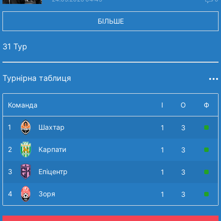
БІЛЬШЕ
31 Тур
Турнірна таблиця
Команда
І
О
Ф
1
Шахтар
1
3
2
Карпати
1
3
3
Епіцентр
1
3
4
Зоря
1
3