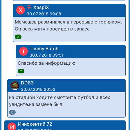
XaspiX
X
30.07.2018 09:08
Мемешев разминался в перерыве с горняком.
Он весь матч просидел в запасе
3
Timmy Burch
T
30.07.2018 09:51
Спасибо за информацию.
2
DD83
30.07.2018 20:52
на стадион ходите смотрите футбол и всех
увидите.на замене был
0
Иннокентий 72
И