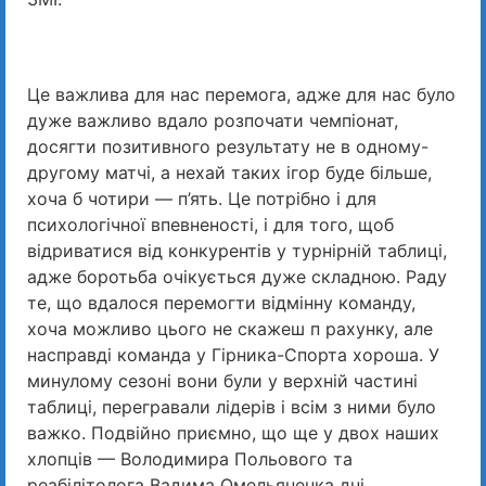
Це важлива для нас перемога, адже для нас було
дуже важливо вдало розпочати чемпіонат,
досягти позитивного результату не в одному-
другому матчі, а нехай таких ігор буде більше,
хоча б чотири — п’ять. Це потрібно і для
психологічної впевненості, і для того, щоб
відриватися від конкурентів у турнірній таблиці,
адже боротьба очікується дуже складною. Раду
те, що вдалося перемогти відмінну команду,
хоча можливо цього не скажеш п рахунку, але
насправді команда у Гірника-Спорта хороша. У
минулому сезоні вони були у верхній частині
таблиці, перегравали лідерів і всім з ними було
важко. Подвійно приємно, що ще у двох наших
хлопців — Володимира Польового та
реабілітолога Вадима Омельяненка дні