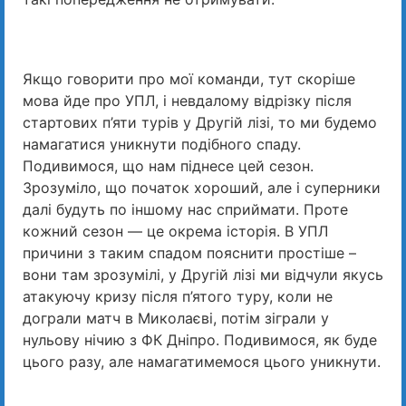
Якщо говорити про мої команди, тут скоріше
мова йде про УПЛ, і невдалому відрізку після
стартових п’яти турів у Другій лізі, то ми будемо
намагатися уникнути подібного спаду.
Подивимося, що нам піднесе цей сезон.
Зрозуміло, що початок хороший, але і суперники
далі будуть по іншому нас сприймати. Проте
кожний сезон — це окрема історія. В УПЛ
причини з таким спадом пояснити простіше –
вони там зрозумілі, у Другій лізі ми відчули якусь
атакуючу кризу після п’ятого туру, коли не
дограли матч в Миколаєві, потім зіграли у
нульову нічию з ФК Дніпро. Подивимося, як буде
цього разу, але намагатимемося цього уникнути.