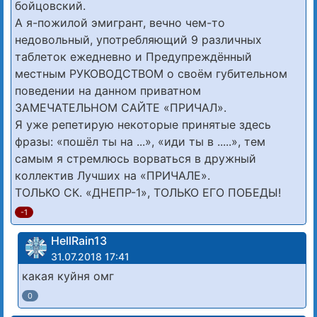
бойцовский.
А я-пожилой эмигрант, вечно чем-то
недовольный, употребляющий 9 различных
таблеток ежедневно и Предупреждённый
местным РУКОВОДСТВОМ о своём губительном
поведении на данном приватном
ЗАМЕЧАТЕЛЬНОМ САЙТЕ «ПРИЧАЛ».
Я уже репетирую некоторые принятые здесь
фразы: «пошёл ты на ...», «иди ты в .....», тем
самым я стремлюсь ворваться в дружный
коллектив Лучших на «ПРИЧАЛЕ».
ТОЛЬКО СК. «ДНЕПР-1», ТОЛЬКО ЕГО ПОБЕДЫ!
-1
HellRain13
31.07.2018 17:41
какая куйня омг
0