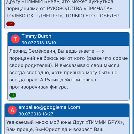
Другу «ТИММИ БРУХ», это может аукнуться
порицаниями от РУКОВОДСТВА «ПРИЧАЛА».
ТОЛЬКО СК. «ДНЕПР-1», ТОЛЬКО ЕГО ПОБЕДЫ!
-2
Timmy Burch
T
30.07.2018 18:10
Леонид Семёнович, Вы ведь знаете — я
порицаний не боюсь ни от кого (разве что кроме
своих родителей). И высказываю свои мысли
всегда свободно, хоть признаю могу быть не
всегда прав. А Русик действительно
противоречивая фигура.
3
amballeo@googlemail.com
A
30.07.2018 18:27
Уважаемый мною мой юны Друг «ТИММИ БРУХ»,
Вам проще, Вы-Юрист да и возраст Ваш