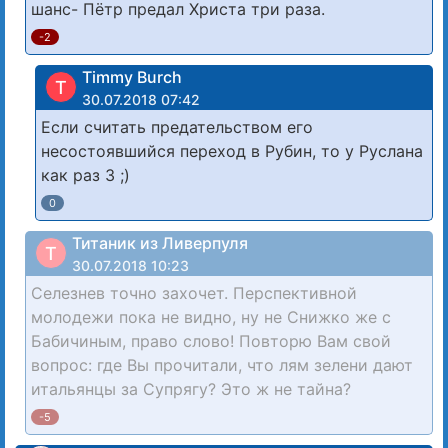
шанс- Пётр предал Христа три раза.
-2
Timmy Burch
T
30.07.2018 07:42
Если считать предательством его
несостоявшийся переход в Рубин, то у Руслана
как раз 3 ;)
0
Титаник из Ливерпуля
Т
30.07.2018 10:23
Селезнев точно захочет. Перспективной
молодежи пока не видно, ну не Снижко же с
Бабичиным, право слово! Повторю Вам свой
вопрос: где Вы прочитали, что лям зелени дают
итальянцы за Супрягу? Это ж не тайна?
-5