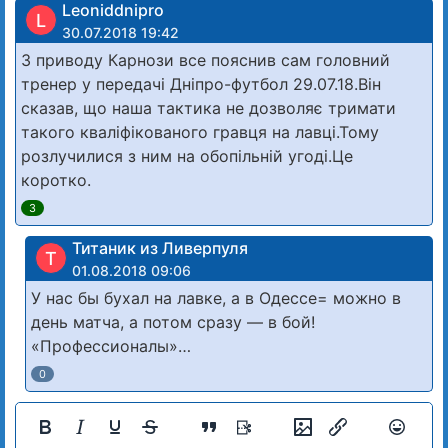
Leoniddnipro
L
30.07.2018 19:42
З приводу Карнози все пояснив сам головний
тренер у передачі Дніпро-футбол 29.07.18.Він
сказав, що наша тактика не дозволяє тримати
такого кваліфікованого гравця на лавці.Тому
розлучилися з ним на обопільній угоді.Це
коротко.
3
Титаник из Ливерпуля
Т
01.08.2018 09:06
У нас бы бухал на лавке, а в Одессе= можно в
день матча, а потом сразу — в бой!
«Профессионалы»…
0