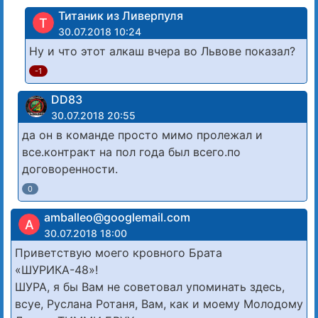
Титаник из Ливерпуля
Т
30.07.2018 10:24
Ну и что этот алкаш вчера во Львове показал?
-1
DD83
30.07.2018 20:55
да он в команде просто мимо пролежал и
все.контракт на пол года был всего.по
договоренности.
0
amballeo@googlemail.com
A
30.07.2018 18:00
Приветствую моего кровного Брата
«ШУРИКА-48»!
ШУРА, я бы Вам не советовал упоминать здесь,
всуе, Руслана Ротаня, Вам, как и моему Молодому