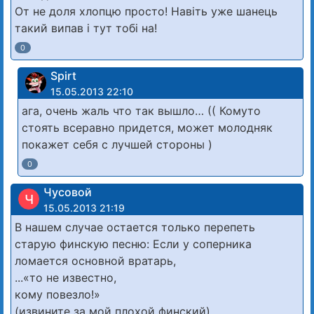
От не доля хлопцю просто! Навіть уже шанець
такий випав і тут тобі на!
0
Spirt
15.05.2013 22:10
ага, очень жаль что так вышло… (( Комуто
стоять всеравно придется, может молодняк
покажет себя с лучшей стороны )
0
Чусовой
Ч
15.05.2013 21:19
В нашем случае остается только перепеть
старую финскую песню: Если у соперника
ломается основной вратарь,
...«то не известно,
кому повезло!»
(извините за мой плохой финский).