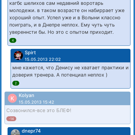
кагбє шелихов сам недавний воротарь
молодежи. в таком возрасте он набиррает уже
хороший опыт. Успел уже и в Волыни классно
поиграть, и в Днепре неплох. Ему чуть чуть
увереннсти бы. Но это с опытом приходит.
4
Spirt
15.05.2013 22:02
мне кажется, что Денису не хватает практики и
доверия тренера. А потенциал неплох )
2
Kolyan
K
15.05.2013 15:42
Созвонился-все это БЛЕФ!
-14
dnepr74