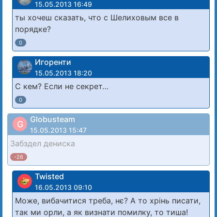
15.05.2013 16:49
ты хочеш сказать, что с Шелиховым все в
порядке?
0
Игоренти
15.05.2013 18:20
С кем? Если не секрет…
0
Globusteam
G
15.05.2013 15:47
Забздел дениска
-26
Twisted
16.05.2013 09:10
Може, вибачитися треба, нє? А то хрінь писати,
так ми орли, а як визнати помилку, то тиша!