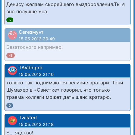
Денису желаем скорейшего выздоровления.Ты я
вно получше Яна.
6
Сегезмунт
15.05.2013 20:49
Безатосного например!
-8
TAVdnipro
15.05.2013 21:10
только так поднимаются великие вратари. Тони
Шумахер в «Свистке» говорил, что только
травма коллеги может дать шанс вратарю.
0
Twisted
15.05.2013 21:18
Б… ядство!