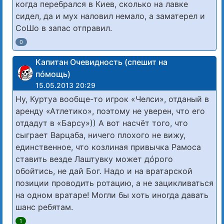
когда перебрался в Киев, сколько на лавке
сидел, да и мух наловил немало, а заматерел и
СоШо в запас отправил.
0
Капитан Очевидность (спешит на
пóмощь)
15.05.2013 20:29
Ну, Куртуа вообще-то игрок «Челси», отданый в
аренду «Атлетико», поэтому не уверен, что его
отдадут в «Барсу»)) А вот насчёт того, что
сыграет Варцаба, ничего плохого не вижу,
единственное, что козлиная привычка Рамоса
ставить везде Лаштувку может дóрого
обойтись, не дай Бог. Надо и на вратарской
позиции проводить ротацию, а не зацикливаться
на одном вратаре! Могли бы хоть иногда давать
шанс ребятам.
1