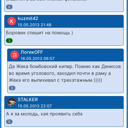
0
kuzmit42
K
15.05.2013 21:48
Боровик спешит на помощь )
3
ЛогикOFF
Л
16.05.2013 06:57
Да Жека бомбовский кипер. Помню как Денисов
во время уголового, заходил почти в раму а
Жека его выпихивал с трехэтажным )))))
0
STALKER
15.05.2013 22:07
А я за молодь, хая проявить себэ
0