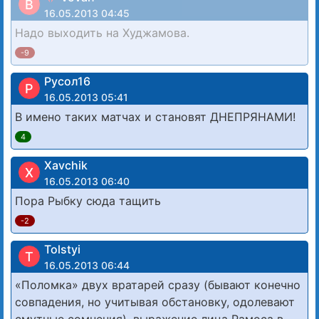
В
16.05.2013 04:45
Надо выходить на Худжамова.
-9
Русол16
Р
16.05.2013 05:41
В имено таких матчах и становят ДНЕПРЯНАМИ!
4
Xavchik
X
16.05.2013 06:40
Пора Рыбку сюда тащить
-2
Tolstyi
T
16.05.2013 06:44
«Поломка» двух вратарей сразу (бывают конечно
совпадения, но учитывая обстановку, одолевают
смутные сомнения), выражение лица Рамоса в