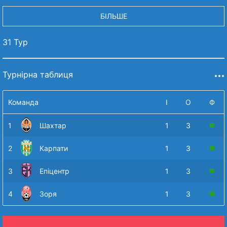
БІЛЬШЕ
31 Тур
Турнірна таблиця
Команда
І
О
Ф
1
Шахтар
1
3
2
Карпати
1
3
3
Епіцентр
1
3
4
Зоря
1
3