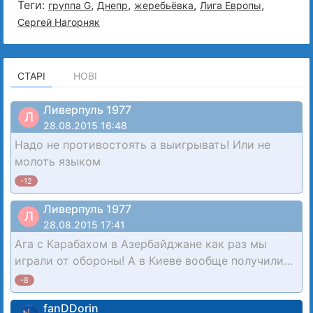
Теги:
,
,
,
,
группа G
Днепр
жеребьёвка
Лига Европы
Сергей Нагорняк
СТАРІ
НОВІ
Ливерпуль 1977
Л
28.08.2015 16:48
Надо не противостоять а выигрывать! Или не
молоть языком
-12
Ливерпуль 1977
Л
28.08.2015 17:41
Ага с Карабахом в Азербайджане как раз мы
играли от обороны! А в Киеве вообще получили…
-8
fanDDorin