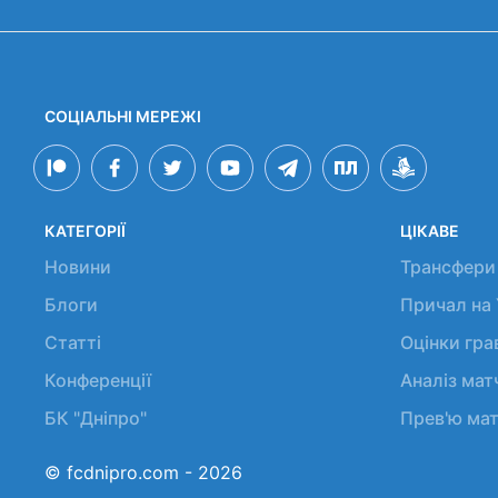
СОЦІАЛЬНІ МЕРЕЖІ
КАТЕГОРІЇ
ЦІКАВЕ
Новини
Трансфери
Блоги
Причал на
Статті
Оцінки гр
Конференції
Аналіз мат
БК "Дніпро"
Прев'ю мат
© fcdnipro.com - 2026