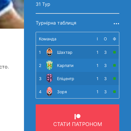
31 Тур
Турнірна таблиця
Команда
І
О
Ф
1
Шахтар
1
3
2
Карпати
1
3
сто.
3
Епіцентр
1
3
4
Зоря
1
3
СТАТИ ПАТРОНОМ