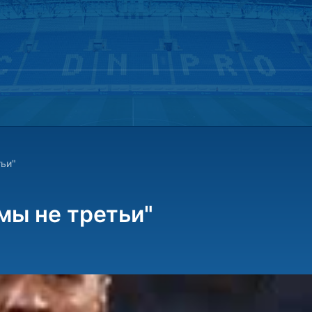
тьи"
мы не третьи"