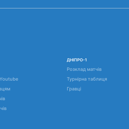
ДНІПРО-1
Розклад матчів
 Youtube
Турнірна таблиця
авцям
Гравці
чів
чів