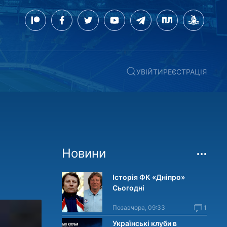
УВІЙТИ
РЕЄСТРАЦІЯ
Новини
Історія ФК «Дніпро»
Сьогодні
Позавчора, 09:33
1
Українські клуби в