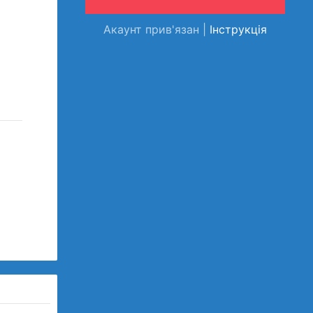
Акаунт прив'язан |
Інструкція