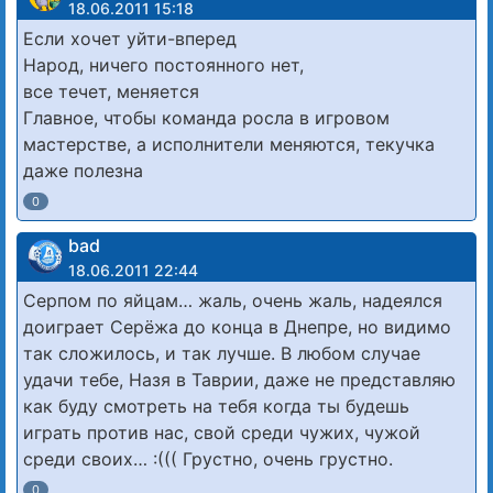
18.06.2011 15:18
Если хочет уйти-вперед
Народ, ничего постоянного нет,
все течет, меняется
Главное, чтобы команда росла в игровом
мастерстве, а исполнители меняются, текучка
даже полезна
0
bad
18.06.2011 22:44
Серпом по яйцам… жаль, очень жаль, надеялся
доиграет Серёжа до конца в Днепре, но видимо
так сложилось, и так лучше. В любом случае
удачи тебе, Назя в Таврии, даже не представляю
как буду смотреть на тебя когда ты будешь
играть против нас, свой среди чужих, чужой
среди своих… :((( Грустно, очень грустно.
0