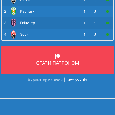
2
Карпати
1
3
3
Епіцентр
1
3
4
Зоря
1
3
СТАТИ ПАТРОНОМ
Акаунт прив'язан |
Інструкція