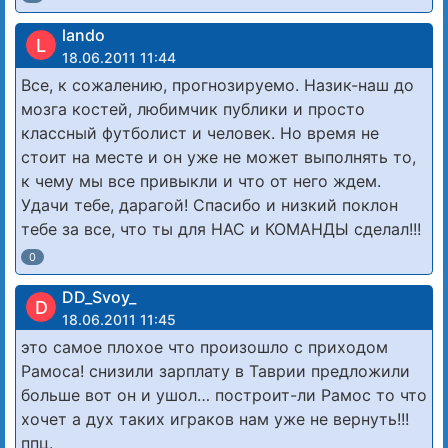
lando
L
18.06.2011 11:44
Все, к сожалению, прогнозируемо. Назик-наш до
мозга костей, любимчик публики и просто
классный футболист и человек. Но время не
стоит на месте и он уже не может выполнять то,
к чему мы все привыкли и что от него ждем.
Удачи тебе, дарагой! Спасибо и низкий поклон
тебе за все, что ты для НАС и КОМАНДЫ сделал!!!
0
DD_Svoy_
D
18.06.2011 11:45
это самое плохое что произошло с приходом
Рамоса! снизили зарплату в Таврии предложили
больше вот он и ушол… построит-ли Рамос то что
хочет а дух таких играков нам уже не вернуть!!!
ппц.