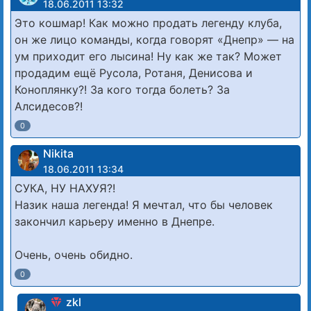
18.06.2011 13:32
Это кошмар! Как можно продать легенду клуба,
он же лицо команды, когда говорят «Днепр» — на
ум приходит его лысина! Ну как же так? Может
продадим ещё Русола, Ротаня, Денисова и
Коноплянку?! За кого тогда болеть? За
Алсидесов?!
0
Nikita
18.06.2011 13:34
СУКА, НУ НАХУЯ?!
Назик наша легенда! Я мечтал, что бы человек
закончил карьеру именно в Днепре.
Очень, очень обидно.
0
zkl