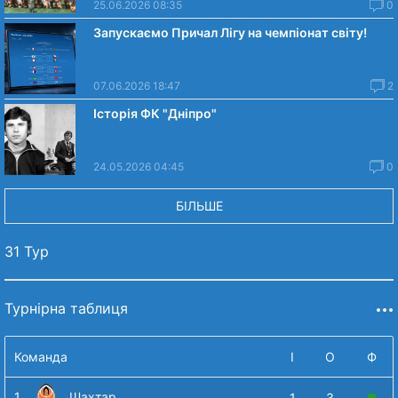
25.06.2026 08:35
0
Запускаємо Причал Лігу на чемпіонат світу!
07.06.2026 18:47
2
Історія ФК "Дніпро"
24.05.2026 04:45
0
БІЛЬШЕ
31 Тур
Турнірна таблиця
Команда
І
О
Ф
1
Шахтар
1
3