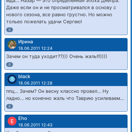
мда… Назар — это определенная эпоха Днепра.
Даже если он и не просматривался в основу с
нового сезона, все равно грустно. Но можно
тольео пожелать удачи Сергею!
0
Ирина
18.06.2011 12:24
Зачем он туда уходит??))) Очень жаль!!!))))
0
black
18.06.2011 12:28
ппц… Зачем? Он весну классно провел… Ну
ладно… но конечно жаль что Таврию усиливаем…
0
Eho
E
18.06.2011 12:43