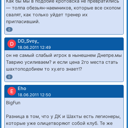
Как бы мы в подобие кротовска не превратились
— толпа обезьян-наемников, которые все скопом
свалят, как только уйдет тренер их
пригласивший.
0
DD_Svoy_
D
18.06.2011 12:49
он не самый слабый игрок в нынешнем Днепре.мы
Таврию усиливаем? и если цена 2го места стать
шахтоподобием то ху.его знает!?
0
Eho
E
18.06.2011 12:50
BigFun
Разница в том, что у ДК и Шахты есть легионеры,
которые уже олицетворяют собой клуб. Те же