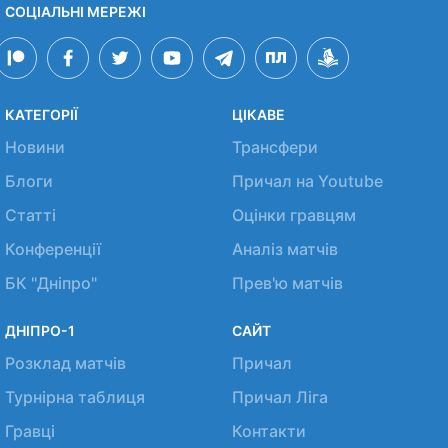
СОЦІАЛЬНІ МЕРЕЖІ
КАТЕГОРІЇ
ЦІКАВЕ
Новини
Трансфери
Блоги
Причал на Youtube
Статті
Оцінки гравцям
Конференції
Аналіз матчів
БК "Дніпро"
Прев'ю матчів
ДНІПРО-1
САЙТ
Розклад матчів
Причал
Турнірна таблиця
Причал Ліга
Гравці
Контакти