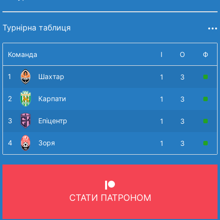
Турнірна таблиця
Команда
І
О
Ф
1
Шахтар
1
3
2
Карпати
1
3
3
Епіцентр
1
3
4
Зоря
1
3
СТАТИ ПАТРОНОМ