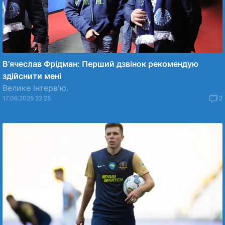
В'ячеслав Фрідман: Перший дзвінок рекомендую
здійснити мені
Велике інтерв'ю.
17.06.2025 22:25
2