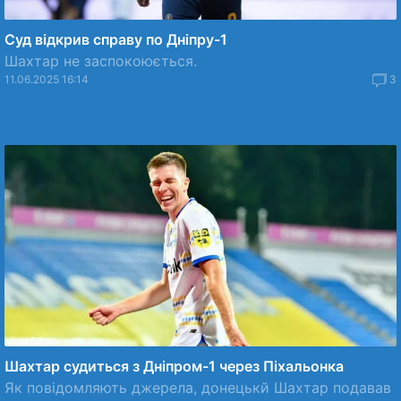
Суд відкрив справу по Дніпру-1
Шахтар не заспокоюється.
11.06.2025 16:14
3
Шахтар судиться з Дніпром-1 через Піхальонка
Як повідомляють джерела, донецькй Шахтар подавав