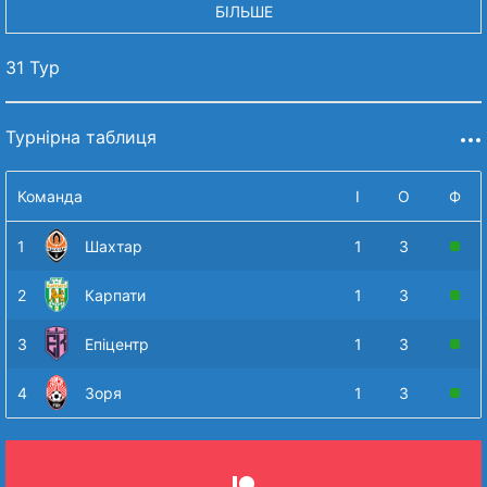
БІЛЬШЕ
31 Тур
Турнірна таблиця
Команда
І
О
Ф
1
Шахтар
1
3
2
Карпати
1
3
3
Епіцентр
1
3
4
Зоря
1
3