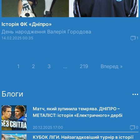
Історія ФК «Дніпро»
День народження Валерія Городова
14.02.2025 00:35
1
1
2
3
…
219
Вперед »
Блоги
Матч, який зупинила темрява. ДНІПРО –
МЕТАЛІСТ: історія «Електричного» дербі
20.12.2025 17:00
0
КУБОК ЛІГИ. Найзагадковіший турнір в історії