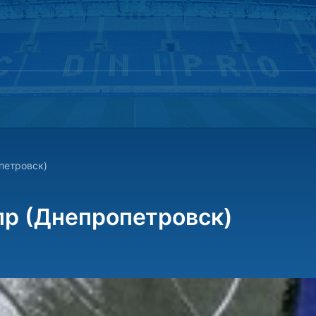
петровск)
р (Днепропетровск)