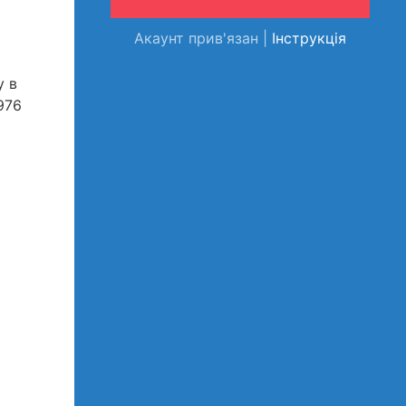
Акаунт прив'язан |
Інструкція
у в
976