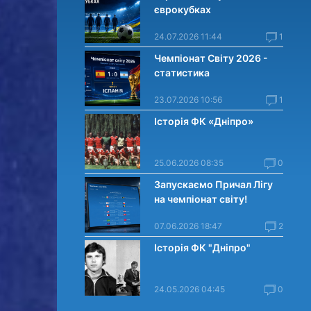
єврокубках
24.07.2026 11:44
1
Чемпіонат Світу 2026 -
статистика
23.07.2026 10:56
1
Історія ФК «Дніпро»
25.06.2026 08:35
0
Запускаємо Причал Лігу
на чемпіонат світу!
07.06.2026 18:47
2
Історія ФК "Дніпро"
24.05.2026 04:45
0