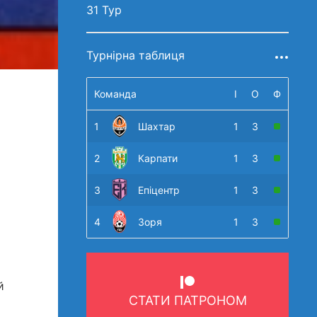
31 Тур
Турнірна таблиця
Команда
І
О
Ф
1
Шахтар
1
3
2
Карпати
1
3
3
Епіцентр
1
3
4
Зоря
1
3
й
СТАТИ ПАТРОНОМ