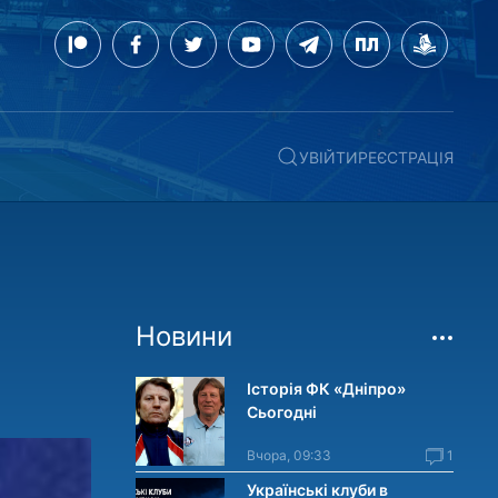
УВІЙТИ
РЕЄСТРАЦІЯ
Новини
Історія ФК «Дніпро»
Сьогодні
Вчора, 09:33
1
Українські клуби в