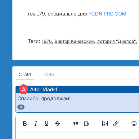
rosl_79, специально для
FCDNIPRO.COM
Теги:
,
,
,
1976
Виктор Каневский
История "Днепра"
СТАРІ
НОВІ
A
Alter Vlad-1
Спасибо, продолжай!
0