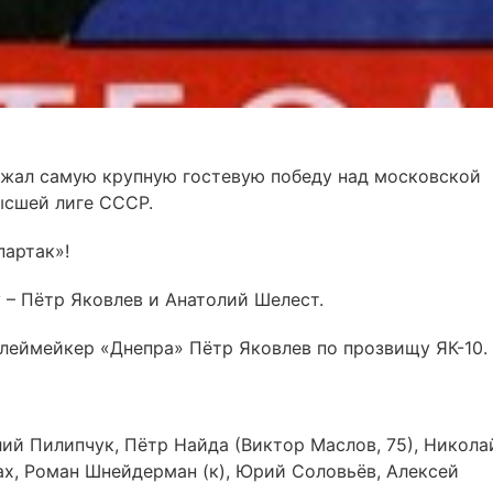
держал самую крупную гостевую победу над московской
ысшей лиге СССР.
партак»!
 – Пётр Яковлев и Анатолий Шелест.
плеймейкер «Днепра» Пётр Яковлев по прозвищу ЯК-10.
лий Пилипчук, Пётр Найда (Виктор Маслов, 75), Никола
ах, Роман Шнейдерман (к), Юрий Соловьёв, Алексей