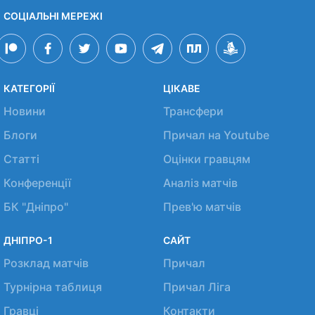
СОЦІАЛЬНІ МЕРЕЖІ
КАТЕГОРІЇ
ЦІКАВЕ
Новини
Трансфери
Блоги
Причал на Youtube
Статті
Оцінки гравцям
Конференції
Аналіз матчів
БК "Дніпро"
Прев'ю матчів
ДНІПРО-1
САЙТ
Розклад матчів
Причал
Турнірна таблиця
Причал Ліга
Гравці
Контакти