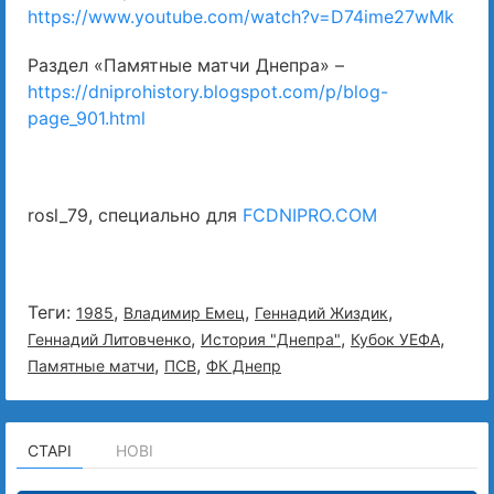
https://www.youtube.com/watch?v=D74ime27wMk
Раздел «Памятные матчи Днепра» –
https://dniprohistory.blogspot.com/p/blog-
page_901.html
rosl_79, специально для
FCDNIPRO.COM
Теги:
,
,
,
1985
Владимир Емец
Геннадий Жиздик
,
,
,
Геннадий Литовченко
История "Днепра"
Кубок УЕФА
,
,
Памятные матчи
ПСВ
ФК Днепр
СТАРІ
НОВІ