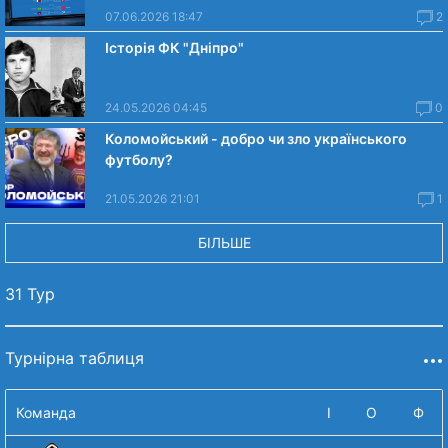
07.06.2026 18:47
2
Історія ФК "Дніпро"
24.05.2026 04:45
0
Коломойський - добро чи зло українського
футболу?
21.05.2026 21:01
1
БІЛЬШЕ
31 Тур
Турнірна таблиця
Команда
І
О
Ф