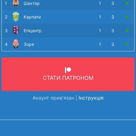
1
Шахтар
1
3
2
Карпати
1
3
3
Епіцентр
1
3
4
Зоря
1
3
СТАТИ ПАТРОНОМ
Акаунт прив'язан |
Інструкція