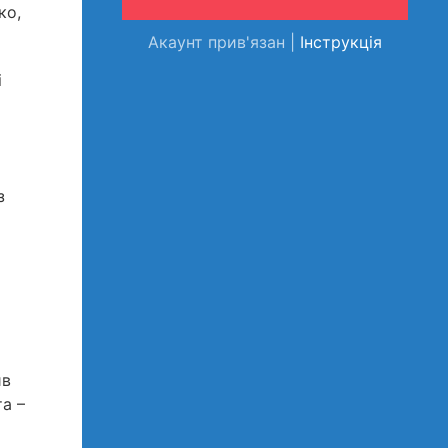
ко,
Акаунт прив'язан |
Інструкція
і
з
ив
а –