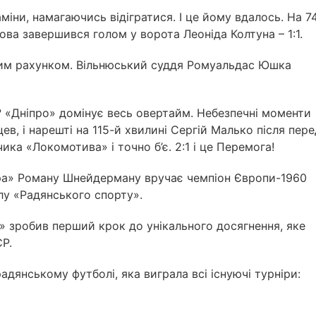
іни, намагаючись відігратися. І це йому вдалось. На 7
ва завершився голом у ворота Леоніда Колтуна – 1:1.
мим рахунком. Вільнюський суддя Ромуальдас Юшка
? «Дніпро» домінує весь овертайм. Небезпечні моменти
, і нарешті на 115-й хвилині Сергій Малько після пере
а «Локомотива» і точно б’є. 2:1 і це Перемога!
пра» Роману Шнейдерману вручає чемпіон Європи-1960
лу «Радянського спорту».
о» зробив перший крок до унікального досягнення, яке
Р.
янському футболі, яка виграла всі існуючі турніри: