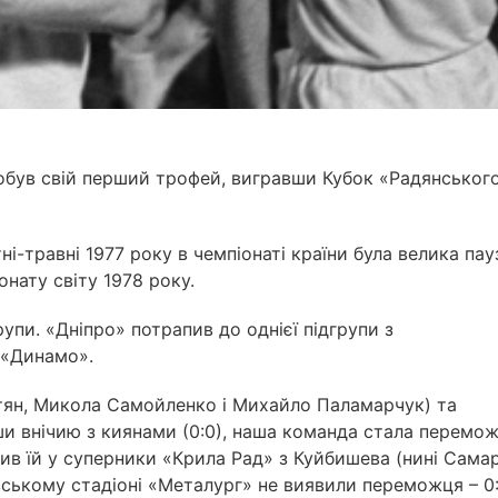
добув свій перший трофей, вигравши Кубок «Радянськог
ні-травні 1977 року в чемпіонаті країни була велика пау
онату світу 1978 року.
рупи. «Дніпро» потрапив до однієї підгрупи з
 «Динамо».
истян, Микола Самойленко і Михайло Паламарчук) та
авши внічию з киянами (0:0), наша команда стала перемо
чив їй у суперники «Крила Рад» з Куйбишева (нині Самар
вському стадіоні «Металург» не виявили переможця – 0: