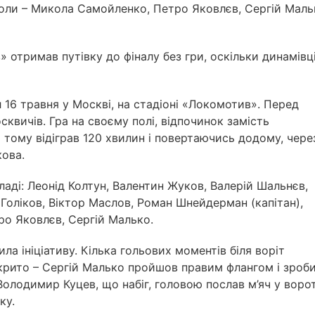
(голи – Микола Самойленко, Петро Яковлєв, Сергій Маль
 отримав путівку до фіналу без гри, оскільки динамівц
16 травня у Москві, на стадіоні «Локомотив». Перед
квичів. Гра на своєму полі, відпочинок замість
ні тому відіграв 120 хвилин і повертаючись додому, чере
кова.
ладі: Леонід Колтун, Валентин Жуков, Валерій Шальнєв,
 Голіков, Віктор Маслов, Роман Шнейдерман (капітан),
о Яковлєв, Сергій Малько.
а ініціативу. Кілька гольових моментів біля воріт
дкрито – Сергій Малько пройшов правим флангом і зроб
олодимир Куцев, що набіг, головою послав м’яч у ворот
нку.