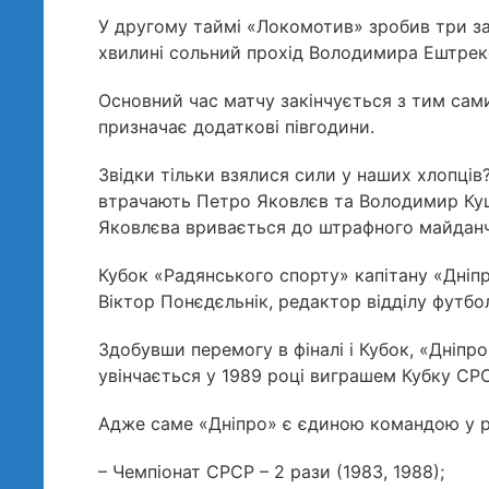
У другому таймі «Локомотив» зробив три зам
хвилині сольний прохід Володимира Ештреко
Основний час матчу закінчується з тим са
призначає додаткові півгодини.
Звідки тільки взялися сили у наших хлопців
втрачають Петро Яковлєв та Володимир Куцев
Яковлєва вривається до штрафного майданчик
Кубок «Радянського спорту» капітану «Дні
Віктор Понєдєльнік, редактор відділу футбо
Здобувши перемогу в фіналі і Кубок, «Дніпр
увінчається у 1989 році виграшем Кубку СРС
Адже саме «Дніпро» є єдиною командою у рад
– Чемпіонат СРСР – 2 рази (1983, 1988);