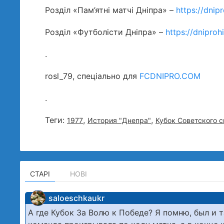
Розділ «Пам’ятні матчі Дніпра» –
https://dnip
Розділ «Футболісти Дніпра» –
https://dnipro
.
rosl_79, спеціально для
FCDNIPRO.COM
.
Теги:
,
,
1977
История "Днепра"
Кубок Советского с
СТАРІ
НОВІ
saloeschkaukr
А где Кубок За Волю к Победе? Я помню, был и 