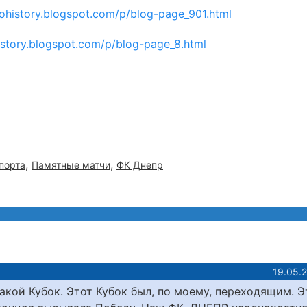
rohistory.blogspot.com/p/blog-page_901.html
history.blogspot.com/p/blog-page_8.html
,
,
порта
Памятные матчи
ФК Днепр
19.05.
такой Кубок. Этот Кубок был, по моему, переходящим. Э