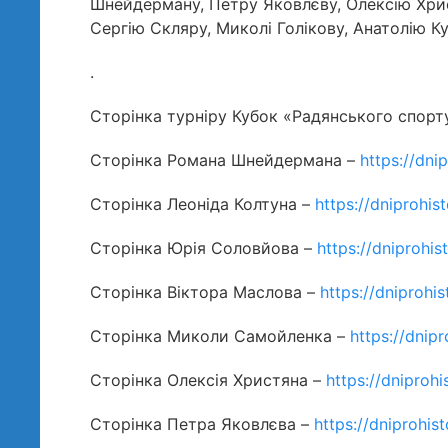
Шнейдерману, Петру Яковлєву, Олексію Хри
Сергію Скляру, Миколі Голікову, Анатолію Ку
.
Сторінка турніру Кубок «Радянського спорт
Сторінка Романа Шнейдермана –
https://dni
Сторінка Леоніда Колтуна –
https://dniprohi
Сторінка Юрія Соловйова –
https://dniprohi
Сторінка Віктора Маслова –
https://dniprohi
Сторінка Миколи Самойленка –
https://dnip
Сторінка Олексія Христяна –
https://dniproh
Сторінка Петра Яковлєва –
https://dniprohi