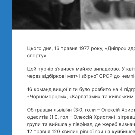
Цього дня, 16 травня 1977 року, «Дніпро» з
спорту».
Цей турнір з’явився майже випадково. У квіт
через відбіркові матчі збірної СРСР до чемпі
16 команд вищої ліги було розбито на 4 підг
«Чорноморцем», «Карпатами» та київським
Обігравши львів’ян (3:0, голи – Олексій Хр
одеситів (1:0, гол – Олексій Христян), зігр
групи та вийшла у півфінал, де жереб визна
12 травня 120 хвилин рівної гри на куйбише