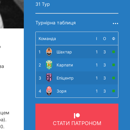
31 Тур
Турнірна таблиця
Команда
І
О
Ф
о
1
Шахтар
1
3
2
Карпати
1
3
за
3
Епіцентр
1
3
4
Зоря
1
3
жцем
а).
СТАТИ ПАТРОНОМ
0.