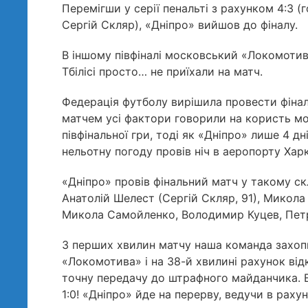
Перемігши у серії пенальті з рахунком 4:3 
Сергій Скляр), «Дніпро» вийшов до фіналу.
В іншому півфіналі московський «Локомотив»
Тбілісі просто… не приїхали на матч.
Федерація футболу вирішила провести фінал 
матчем усі фактори говорили на користь мос
півфінальної гри, тоді як «Дніпро» лише 4 д
нельотну погоду провів ніч в аеропорту Хар
«Дніпро» провів фінальний матч у такому ск
Анатолій Шелест (Сергій Скляр, 91), Микола
Микола Самойленко, Володимир Куцев, Петр
З перших хвилин матчу наша команда захопил
«Локомотива» і на 38-й хвилині рахунок ві
точну передачу до штрафного майданчика. В
1:0! «Дніпро» йде на перерву, ведучи в раху