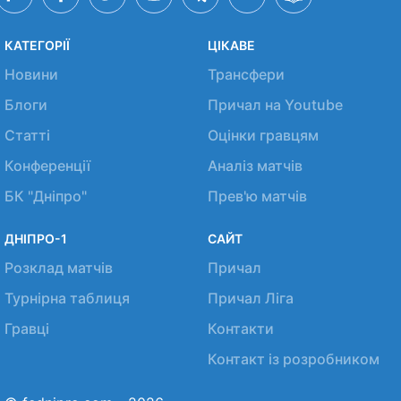
КАТЕГОРІЇ
ЦІКАВЕ
Новини
Трансфери
Блоги
Причал на Youtube
Статті
Оцінки гравцям
Конференції
Аналіз матчів
БК "Дніпро"
Прев'ю матчів
ДНІПРО-1
САЙТ
Розклад матчів
Причал
Турнірна таблиця
Причал Ліга
Гравці
Контакти
Контакт із розробником