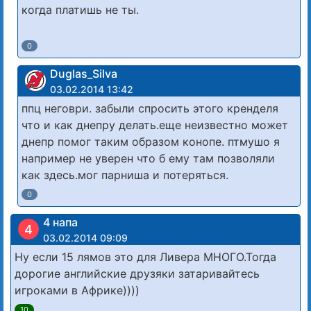
когда платишь не ты.
0
Duglas_Silva
03.02.2014 13:42
ппц неговри. забыли спросить этого кренделя
что и как днепру делать.еще неизвестно может
днепр помог таким образом конопе. птмушо я
например не уверен что б ему там позволяли
как здесь.мог парниша и потеряться.
0
4 напа
4
03.02.2014 09:09
Ну если 15 лямов это для Ливера МНОГО.Тогда
дорогие английские друзяки затаривайтесь
игроками в Африке))))
10