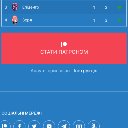
3
Епіцентр
1
3
4
Зоря
1
3
СТАТИ ПАТРОНОМ
Акаунт прив'язан |
Інструкція
СОЦІАЛЬНІ МЕРЕЖІ