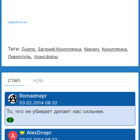
segodnya.ua
Теги:
,
,
,
,
Днепр
Евгений Коноплянка
Кевлич
Коноплянка
,
Ливерпуль
трансферы
СТАРІ
НОВІ
Romadnepr
03.02.2014 08:32
То, что не убивает делает нас сильнее.
2
AlexDnepr
A
03.02.2014 08:32