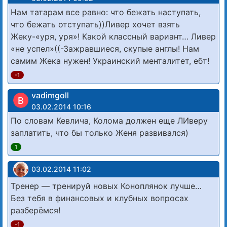
Нам татарам все равно: что бежать наступать,
что бежать отступать))Ливер хочет взять
Жеку-«уря, уря»! Какой классный вариант… Ливер
«не успел»((-Зажравшиеся, скупые англы! Нам
самим Жека нужен! Украинский менталитет, ебт!
-1
vadimgoll
В
03.02.2014 10:16
По словам Кевлича, Колома должен еще ЛИверу
заплатить, что бы только Женя развивался)
1
03.02.2014 11:02
Тренер — тренируй новых Коноплянок лучше…
Без тебя в финансовых и клубных вопросах
разберёмся!
-1