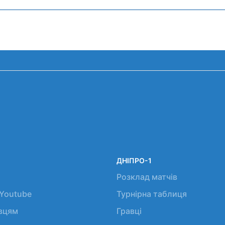
ДНІПРО-1
Розклад матчів
 Youtube
Турнірна таблиця
авцям
Гравці