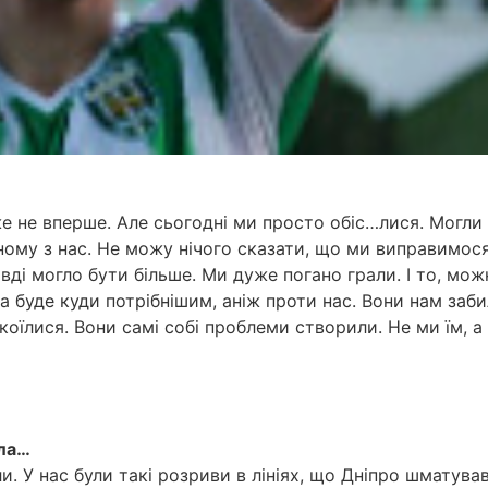
же не вперше. Але сьогодні ми просто обіс…лися. Могли 
ному з нас. Не можу нічого сказати, що ми виправимося
вді могло бути більше. Ми дуже погано грали. І то, мож
а буде куди потрібнішим, аніж проти нас. Вони нам заб
коїлися. Вони самі собі проблеми створили. Не ми їм, а
іла…
. У нас були такі розриви в лініях, що Дніпро шматува