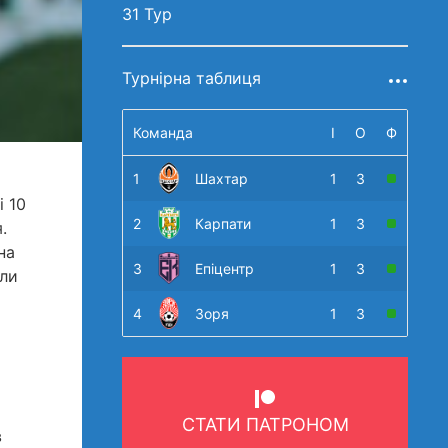
31 Тур
Турнірна таблиця
Команда
І
О
Ф
1
Шахтар
1
3
і 10
2
Карпати
1
3
.
на
3
Епіцентр
1
3
или
4
Зоря
1
3
СТАТИ ПАТРОНОМ
в