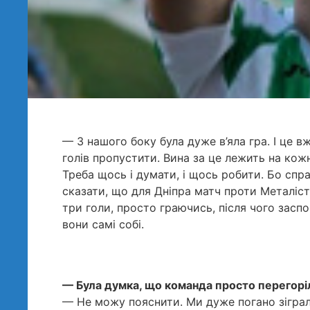
— З нашого боку була дуже в’яла гра. І це в
голів пропустити. Вина за це лежить на кож
Треба щось і думати, і щось робити. Бо спра
сказати, що для Дніпра матч проти Металіст
три голи, просто граючись, після чого заспо
вони самі собі.
— Була думка, що команда просто перегор
— Не можу пояснити. Ми дуже погано зіграли