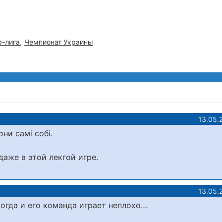
,
-лига
Чемпионат Украины
13.05.
ни самі собі.
даже в этой лекгой игре.
13.05.
когда и его команда играет неплохо…