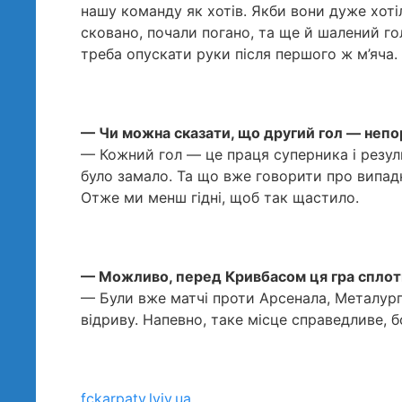
нашу команду як хотів. Якби вони дуже хоті
сковано, почали погано, та ще й шалений го
треба опускати руки після першого ж м’яча. 
— Чи можна сказати, що другий гол — непо
— Кожний гол — це праця суперника і резуль
було замало. Та що вже говорити про випад
Отже ми менш гідні, щоб так щастило.
— Можливо, перед Кривбасом ця гра сплот
— Були вже матчі проти Арсенала, Металурга
відриву. Напевно, таке місце справедливе,
fckarpaty.lviv.ua