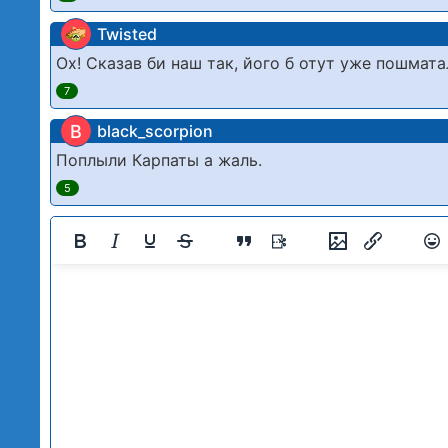
Twisted
Ох! Сказав би наш так, його б отут уже пошмата
7
B
black_scorpion
Поплыли Карпаты а жаль.
5