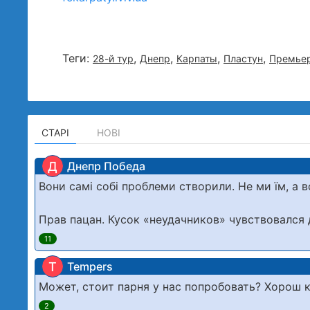
Теги:
,
,
,
,
28-й тур
Днепр
Карпаты
Пластун
Премьер
СТАРІ
НОВІ
Д
Днепр Победа
Вони самі собі проблеми створили. Не ми їм, а во
Прав пацан. Кусок «неудачников» чувствовался 
11
T
Tempers
Может, стоит парня у нас попробовать? Хорош 
2