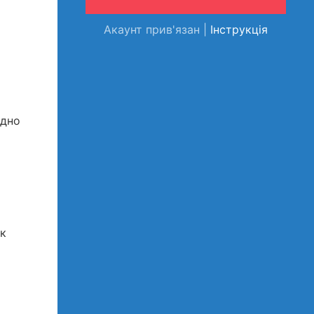
Акаунт прив'язан |
Інструкція
одно
ок