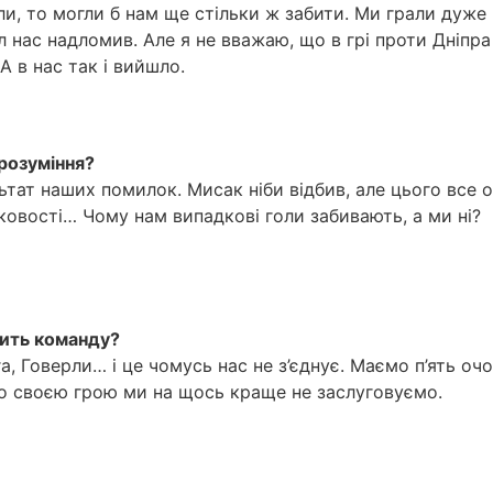
ли, то могли б нам ще стільки ж забити. Ми грали дуже
л нас надломив. Але я не вважаю, що в грі проти Дніпра
А в нас так і вийшло.
розуміння?
тат наших помилок. Мисак ніби відбив, але цього все 
ковості… Чому нам випадкові голи забивають, а ми ні?
ить команду?
, Говерли… і це чомусь нас не з’єднує. Маємо п’ять оч
 бо своєю грою ми на щось краще не заслуговуємо.