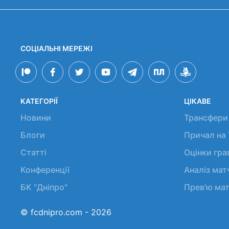
СОЦІАЛЬНІ МЕРЕЖІ
КАТЕГОРІЇ
ЦІКАВЕ
Новини
Трансфери
Блоги
Причал на
Статті
Оцінки гр
Конференції
Аналіз мат
БК "Дніпро"
Прев'ю мат
© fcdnipro.com - 2026