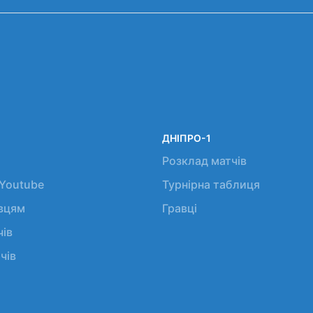
ДНІПРО-1
Розклад матчів
 Youtube
Турнірна таблиця
авцям
Гравці
чів
чів