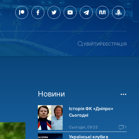
УВІЙТИ
РЕЄСТРАЦІЯ
Новини
Історія ФК «Дніпро»
Сьогодні
Сьогодні, 09:33
1
Українські клуби в