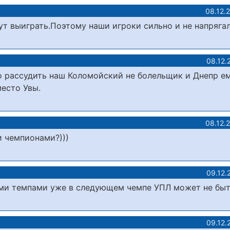
08.12.
ут выиграть.Поэтому наши игроки сильно и не напрягал
08.12.
во рассудить наш Коломойский не болельщик и Днепр е
место Увы.
08.12.
и чемпионами?)))
09.12.
ми темпами уже в следующем чемпе УПЛ может не быт
09.12.