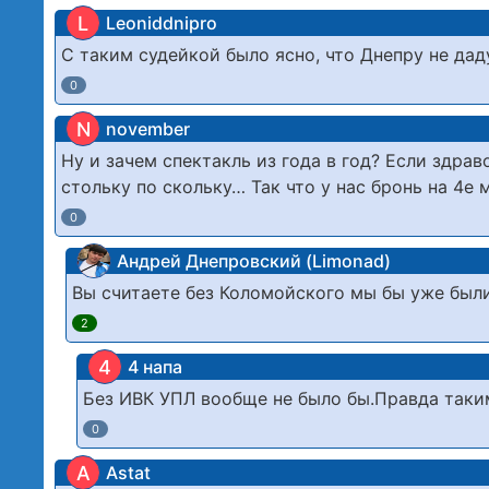
L
Leoniddnipro
С таким судейкой было ясно, что Днепру не дад
0
N
november
Ну и зачем спектакль из года в год? Если здра
стольку по скольку… Так что у нас бронь на 4е 
0
Андрей Днепровский (Limonad)
Вы считаете без Коломойского мы бы уже был
2
4
4 напа
Без ИВК УПЛ вообще не было бы.Правда таки
0
A
Astat