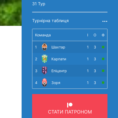
31 Тур
Турнірна таблиця
Команда
І
О
Ф
1
Шахтар
1
3
2
Карпати
1
3
3
Епіцентр
1
3
4
Зоря
1
3
СТАТИ ПАТРОНОМ