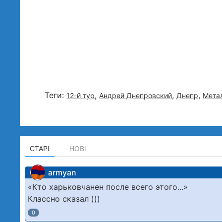
Теги:
,
,
,
12-й тур
Андрей Днепровский
Днепр
Мета
СТАРІ
НОВІ
armyan
«Кто харьковчанен после всего этого...»
Классно сказал )))
0