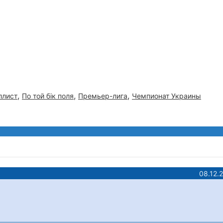
,
,
,
ллист
По той бiк поля
Премьер-лига
Чемпионат Украины
08.12.