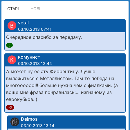
СТАРІ
НОВІ
vetal
В
03.10.2013 07:41
Очередное спасибо за передачу.
5
комунист
К
03.10.2013 12:44
А может ну ее эту Фиорентину. Лучше
выложиться с Металлистом. Там то победа на
многоооооо!!! больше нужна чем с фиалками. (а
воще мне фраза понравилась:… изгнаному из
еврокубков. )
-3
Deimos
03.10.2013 13:14