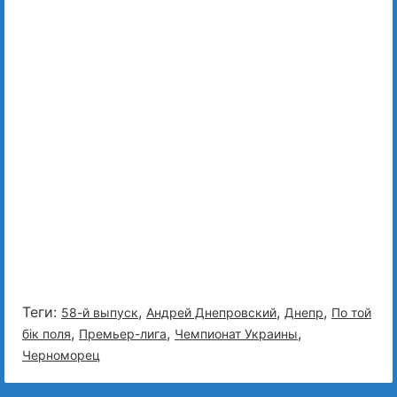
Теги:
,
,
,
58-й выпуск
Андрей Днепровский
Днепр
По той
,
,
,
бiк поля
Премьер-лига
Чемпионат Украины
Черноморец