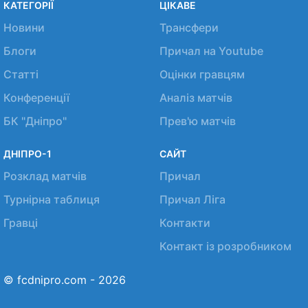
КАТЕГОРІЇ
ЦІКАВЕ
Новини
Трансфери
Блоги
Причал на Youtube
Статті
Оцінки гравцям
Конференції
Аналіз матчів
БК "Дніпро"
Прев'ю матчів
ДНІПРО-1
САЙТ
Розклад матчів
Причал
Турнірна таблиця
Причал Ліга
Гравці
Контакти
Контакт із розробником
© fcdnipro.com - 2026