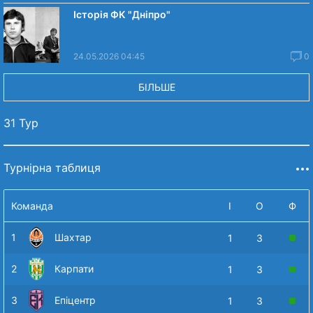
Історія ФК "Дніпро"
24.05.2026 04:45
0
БІЛЬШЕ
31 Тур
Турнірна таблиця
Команда
І
О
Ф
1
Шахтар
1
3
2
Карпати
1
3
3
Епіцентр
1
3