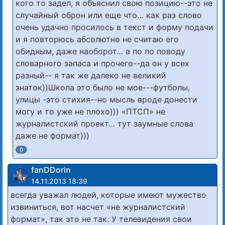
кого то задел, я объяснил свою позицию--это не
случайный оброн или еще что… как раз слово
очень удачно просилось в текст и форму подачи
и я повторюсь абсолютно не считаю его
обидным, даже наоборот… а по по поводу
словарного запаса и прочего--да он у всех
разный-- я так же далеко не великий
знаток))Школа это было не мое---футболы,
улицы -это стихия--но мысль вроде донести
могу и то уже не плохо))) «ПТСП» не
журналистский проект… тут заумные слова
даже не формат)))
0
fanDDorin
14.11.2013 18:39
всегда уважал людей, которые имеют мужество
извиниться, вот насчет «не журналистский
формат», так это не так. У телевидения свои