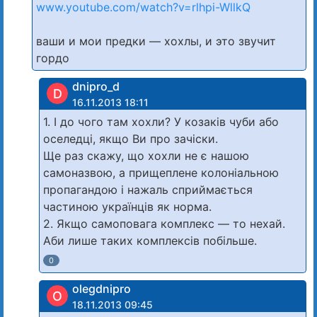
www.youtube.com/watch?v=rlhpi-WllkQ
ваши и мои предки — хохлы, и это звучит
гордо
dnipro_d
D
16.11.2013 18:11
1. І до чого там хохли? У козаків чуби або
оселедці, якщо Ви про зачіски.
Ще раз скажу, що хохли не є нашою
самоназвою, а прищеплене колоніальною
пропагандою і нажаль сприймається
частиною українців як норма.
2. Якщо самоповага комплекс — то нехай.
Аби лише таких комплексів побільше.
0
olegdnipro
O
18.11.2013 09:45