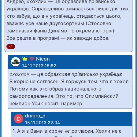
Андрію, «хохли» — це образливе прізвисько
українців. Справедливо вживається лише для тих
хто забув, що він українець, стидається цього,
вважає усе наше другосортним (Стосовно
самоназви фанів Динамо то окрема історія).
Все решта в програмі — як завжди добре.
-4
Nicon
14.11.2013 15:52
«хохли» — це образливе прізвисько українців
В корне не согласен. Я горжусь тем, что я хохол.
Потому как это образ национального
самоопределения. Это то, что Олимпийский
чемпион Усик носит, наример.
dnipro_d
D
15.11.2013 22:04
1. А я з Вами в корнє нє согласєн. Хохли не є