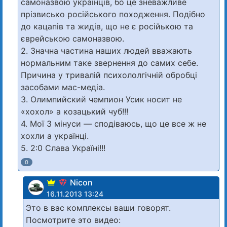
самоназвою українців, бо це зневажливе
прізвисько російського походження. Подібно
до кацапів та жидів, що не є російькою та
єврейською самоназвою.
2. Значна частина наших людей вважають
нормальним таке звернення до самих себе.
Причина у тривалій психололгічній обробці
засобами мас-медіа.
3. Олимпийский чемпион Усик носит не
«хохол» а козацький чуб!!!
4. Мої 3 мінуси — сподіваюсь, що це все ж не
хохли а українці.
5. 2:0 Слава Україні!!!
0
Nicon
16.11.2013 13:24
Это в вас комплексы ваши говорят.
Посмотрите это видео: