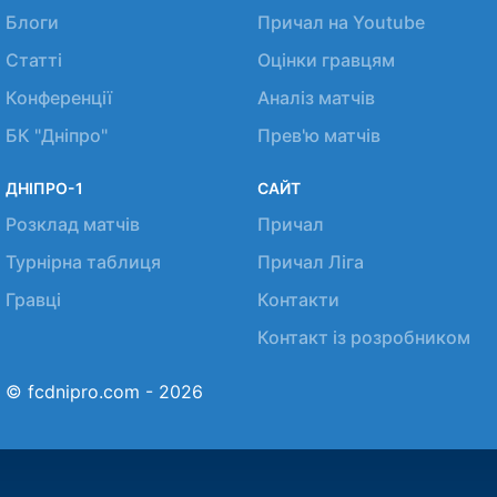
Блоги
Причал на Youtube
Статті
Оцінки гравцям
Конференції
Аналіз матчів
БК "Дніпро"
Прев'ю матчів
ДНІПРО-1
САЙТ
Розклад матчів
Причал
Турнірна таблиця
Причал Ліга
Гравці
Контакти
Контакт із розробником
© fcdnipro.com - 2026