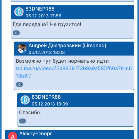
83DNЕРR88
05.12.2013 17:56
Где передача? Не грузится!
0
Андрей Днепровский (Limonad)
05.12.2013 18:03
Возможно тут будет нормально идти
rutube.ru/video/73a8839173b9a9a585f60a7b1c6
13b8f/
0
83DNЕРR88
05.12.2013 18:09
Спасибо.
0
Alexey-Dnepr
A