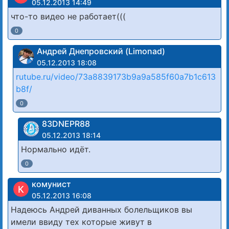
05.12.2013 14:49
что-то видео не работает(((
0
Андрей Днепровский (Limonad)
05.12.2013 18:08
rutube.ru/video/73a8839173b9a9a585f60a7b1c613
b8f/
0
83DNЕРR88
05.12.2013 18:14
Нормально идёт.
0
комунист
К
05.12.2013 16:08
Надеюсь Андрей диванных болельщиков вы
имели ввиду тех которые живут в