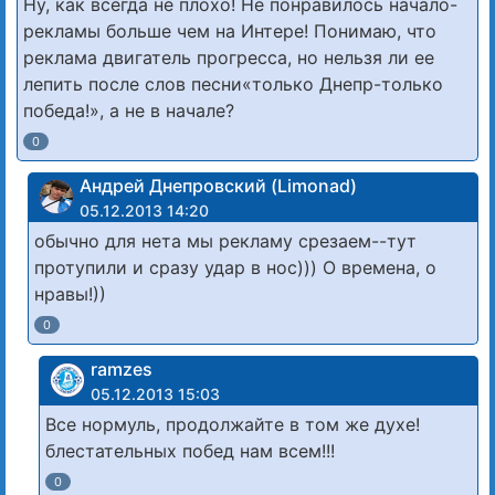
Ну, как всегда не плохо! Не понравилось начало-
рекламы больше чем на Интере! Понимаю, что
реклама двигатель прогресса, но нельзя ли ее
лепить после слов песни«только Днепр-только
победа!», а не в начале?
0
Андрей Днепровский (Limonad)
05.12.2013 14:20
обычно для нета мы рекламу срезаем--тут
протупили и сразу удар в нос))) О времена, о
нравы!))
0
ramzes
05.12.2013 15:03
Все нормуль, продолжайте в том же духе!
блестательных побед нам всем!!!
0