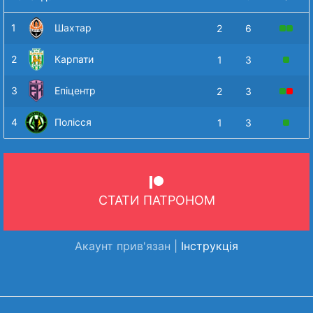
1
Шахтар
2
6
2
Карпати
1
3
3
Епіцентр
2
3
4
Полісся
1
3
СТАТИ ПАТРОНОМ
Акаунт прив'язан |
Інструкція