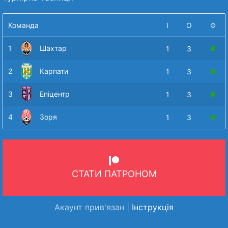
Команда
І
О
Ф
1
Шахтар
1
3
2
Карпати
1
3
3
Епіцентр
1
3
4
Зоря
1
3
СТАТИ ПАТРОНОМ
Акаунт прив'язан |
Інструкція