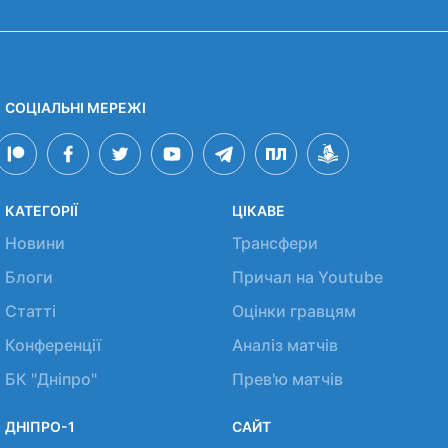
СОЦІАЛЬНІ МЕРЕЖІ
КАТЕГОРІЇ
ЦІКАВЕ
Новини
Трансфери
Блоги
Причал на Youtube
Статті
Оцінки гравцям
Конференції
Аналіз матчів
БК "Дніпро"
Прев'ю матчів
ДНІПРО-1
САЙТ