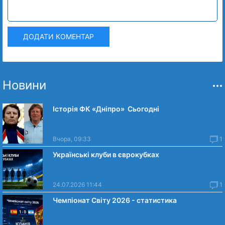
ДОДАТИ КОМЕНТАР
Новини
Історія ФК «Дніпро» Сьогодні
Вчора, 09:33
1
Українські клуби в єврокубках
24.07.2026 11:44
1
Чемпіонат Світу 2026 - статистика